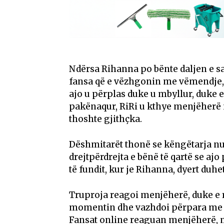
Ndërsa Rihanna po bënte daljen e 
fansa që e vëzhgonin me vëmendje, d
ajo u përplas duke u mbyllur, duke
pakënaqur, RiRi u kthye menjëherë n
thoshte gjithçka.
Dëshmitarët thonë se këngëtarja nuk 
drejtpërdrejta e bënë të qartë se aj
të fundit, kur je Rihanna, dyert duhe
Truproja reagoi menjëherë, duke e r
momentin dhe vazhdoi përpara me n
Fansat online reaguan menjëherë, m