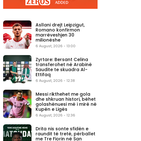
Asllani drejt Leipzigut,
Romano konfirmon
marrëveshjen 30
milionëshe
6 August, 2026 - 13:00
Zyrtare: Bersant Celina
transferohet në Arabinë
Saudite te skuadra Al-
Ettifaq
6 August, 2026 - 12:38
Messi rikthehet me gola
dhe shkruan histori, bëhet
golashënuesi më i mirë në
Kupën e Ligës
6 August, 2026 - 12:36
Drita nis sonte sfidën e
raundit të tretë, përballet
me Tre Fiorin në San