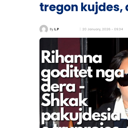
tregon kujdes, 
20 January, 2026 - 09:34
By
L.P