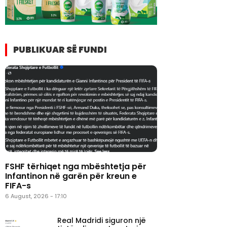
PUBLIKUAR SË FUNDI
FSHF tërhiqet nga mbështetja për
Infantinon në garën për kreun e
FIFA-s
6 August, 2026 - 17:10
Real Madridi siguron një