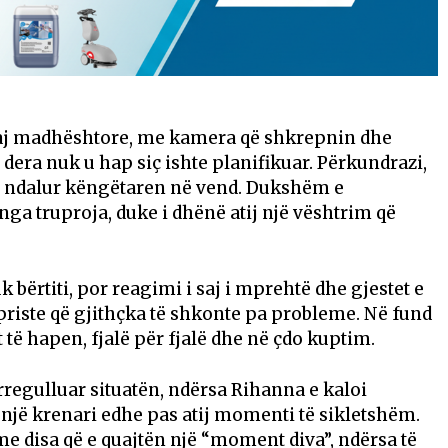
saj madhështore, me kamera që shkrepnin dhe
era nuk u hap siç ishte planifikuar. Përkundrazi,
 e ndalur këngëtaren në vend. Dukshëm e
ga truproja, duke i dhënë atij një vështrim që
bërtiti, por reagimi i saj i mprehtë dhe gjestet e
o priste që gjithçka të shkonte pa probleme. Në fund
t të hapen, fjalë për fjalë dhe në çdo kuptim.
regulluar situatën, ndërsa Rihanna e kaloi
jë krenari edhe pas atij momenti të sikletshëm.
e disa që e quajtën një “moment diva”, ndërsa të