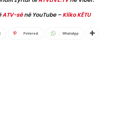
ë
ATV-së
në YouTube –
Kliko KËTU
X
Pinterest
WhatsApp