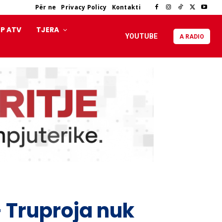
Për ne
Privacy Policy
Kontakti
P ATV
TJERA
YOUTUBE
A RADIO
 Truproja nuk