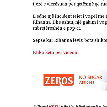
tjerë e vlerësuan për qetësinë që ru
E edhe një incident tejet i vogël me
Rihanna. Dhe ashtu, një gabim i vog
mbretëreshën e pop-it.
Sepse kur Rihanna lëviz, bota shiko
Kliko këtu për videon
Klikoni
KËTU
për t’u bërë pjesë e ka