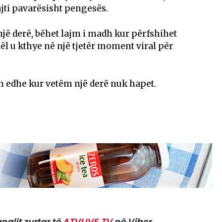
ajti pavarësisht pengesës.
 një derë, bëhet lajm i madh kur përfshihet
ël u kthye në një tjetër moment viral për
n edhe kur vetëm një derë nuk hapet.
nalit zyrtar të
ATVLIVE.TV
në Viber.