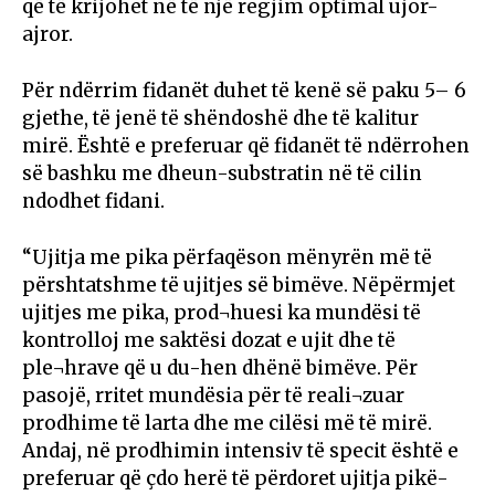
që të krijohet në të një regjim optimal ujor-
ajror.
Për ndërrim fidanët duhet të kenë së paku 5– 6
gjethe, të jenë të shëndoshë dhe të kalitur
mirë. Është e preferuar që fidanët të ndërrohen
së bashku me dheun-substratin në të cilin
ndodhet fidani.
“Ujitja me pika përfaqëson mënyrën më të
përshtatshme të ujitjes së bimëve. Nëpërmjet
ujitjes me pika, prod¬huesi ka mundësi të
kontrolloj me saktësi dozat e ujit dhe të
ple¬hrave që u du-hen dhënë bimëve. Për
pasojë, rritet mundësia për të reali¬zuar
prodhime të larta dhe me cilësi më të mirë.
Andaj, në prodhimin intensiv të specit është e
preferuar që çdo herë të përdoret ujitja pikë-