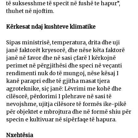
të suksesshme të specit në fushë te hapur”,
thuhet në njoftim.
Kërkesat ndaj kushteve klimatike
Sipas ministrisë, temperatura, drita dhe uji
janë faktorët kryesorë, dhe nëse këta faktorë
janë në favor dhe në sasi çfarë I kërkojnë
perimet në përgjithësi dhe speci në veçanti
rendimenti nuk do të mungoj, nëse kësaj I
kanë parapri edhe të gjitha masat tjera
agroteknike, siç janë: Lëvrimi me kohë dhe
cilësorë, përdorimi I plehrave në sasi të
nevojshme, ujitja cilësore të formës ike-pikë
për objektet e mbrojtura dhe në formë shiu për
specin e kultivuar në sipërfaqe të hapura.
Nxehtësia