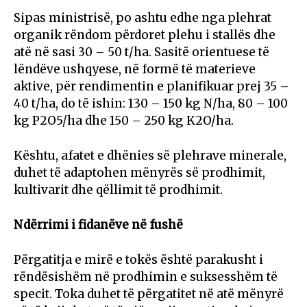
Sipas ministrisë, po ashtu edhe nga plehrat
organik rëndom përdoret plehu i stallës dhe
atë në sasi 30 – 50 t/ha. Sasitë orientuese të
lëndëve ushqyese, në formë të materieve
aktive, për rendimentin e planifikuar prej 35 –
40 t/ha, do të ishin: 130 – 150 kg N/ha, 80 – 100
kg P2O5/ha dhe 150 – 250 kg K2O/ha.
Kështu, afatet e dhënies së plehrave minerale,
duhet të adaptohen mënyrës së prodhimit,
kultivarit dhe qëllimit të prodhimit.
Ndërrimi i fidanëve në fushë
Përgatitja e mirë e tokës është parakusht i
rëndësishëm në prodhimin e suksesshëm të
specit. Toka duhet të përgatitet në atë mënyrë