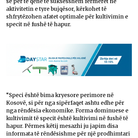
se për të qenë të suksesshëm fermerët në
aktivitetin e tyre bujqësor, kërkohet të
shfrytëzohen afatet optimale për kultivimin e
specit në fushë të hapur.
“Speci është bima kryesore perimore në
Kosovë, si për nga sipërfaqet ashtu edhe për
nga rëndësia ekonomike. Forma dominuese e
kultivimit të specit është kultivimi në fushë të
hapur. Përmes këtij mesazhi ju japim disa
informata të rëndësishme për një prodhimtari