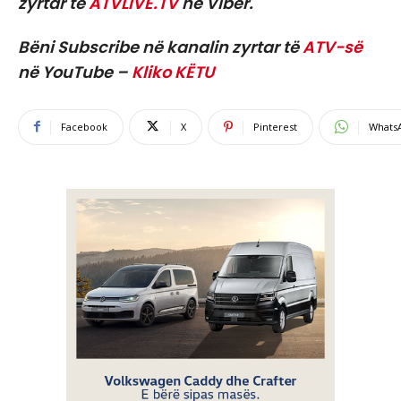
zyrtar të
ATVLIVE.TV
në Viber.
Bëni Subscribe në kanalin zyrtar të
ATV-së
në YouTube –
Kliko KËTU
Facebook
X
Pinterest
Whats