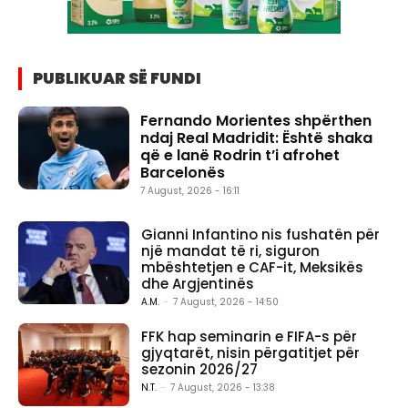
PUBLIKUAR SË FUNDI
Fernando Morientes shpërthen
ndaj Real Madridit: Është shaka
që e lanë Rodrin t’i afrohet
Barcelonës
7 August, 2026 - 16:11
Gianni Infantino nis fushatën për
një mandat të ri, siguron
mbështetjen e CAF-it, Meksikës
dhe Argjentinës
A.M.
-
7 August, 2026 - 14:50
FFK hap seminarin e FIFA-s për
gjyqtarët, nisin përgatitjet për
sezonin 2026/27
N.T.
-
7 August, 2026 - 13:38