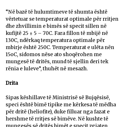
“Në bazë të hulumtimeve të shumta është
vërtetuar se temperaturat optimale për rritjen
dhe zhvillimin e bimës së specit sillen në
kufijtë 25 ± 5 – 70C. Fara fillon të mbijë në
130C, ndërkaq temperatura optimale për
mbirje është 250C. Temperaturat e ulëta nën
15oC, sidomos nëse ato shoqërohen me
mungesë të dritës, mund të sjellin deri tek
rënia e luleve”, thuhët në mesazh.
Drita
Sipas këshillave të Ministrisë së Bujqësisë,
speci është bimë tipike me kërkesa të mëdha
për dritë (heliofite), duke filluar nga fazat e
hershme të rritjes së bimëve. Në kushte të
mungesës së dritës bimët e specit zgjaten,