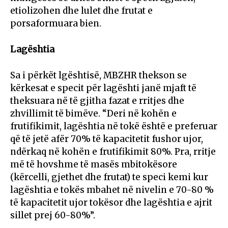
etiolizohen dhe lulet dhe frutat e
porsaformuara bien.
Lagështia
Sa i përkët lgështisë, MBZHR thekson se
kërkesat e specit për lagështi janë mjaft të
theksuara në të gjitha fazat e rritjes dhe
zhvillimit të bimëve. “Deri në kohën e
frutifikimit, lagështia në tokë është e preferuar
që të jetë afër 70% të kapacitetit fushor ujor,
ndërkaq në kohën e frutifikimit 80%. Pra, rritje
më të hovshme të masës mbitokësore
(kërcelli, gjethet dhe frutat) te speci kemi kur
lagështia e tokës mbahet në nivelin e 70-80 %
të kapacitetit ujor tokësor dhe lagështia e ajrit
sillet prej 60-80%”.