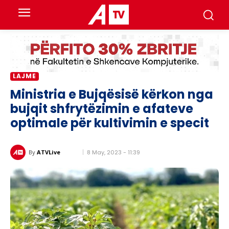
LAJME
Ministria e Bujqësisë kërkon nga
bujqit shfrytëzimin e afateve
optimale për kultivimin e specit
8 May, 2023 - 11:39
By
ATVLive