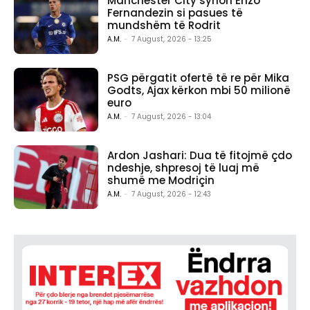
Manchester City synon Enzo
Fernandezin si pasues të
mundshëm të Rodrit
A.M.
-
7 August, 2026 - 13:25
PSG përgatit ofertë të re për Mika
Godts, Ajax kërkon mbi 50 milionë
euro
A.M.
-
7 August, 2026 - 13:04
Ardon Jashari: Dua të fitojmë çdo
ndeshje, shpresoj të luaj më
shumë me Modriçin
A.M.
-
7 August, 2026 - 12:43