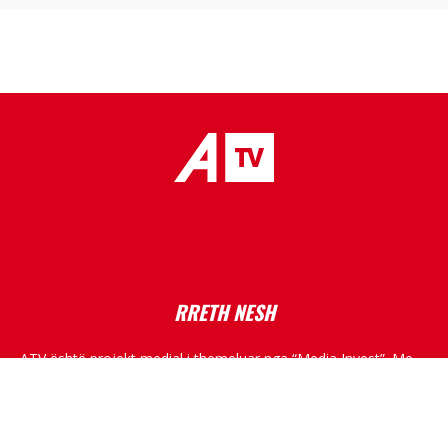
placeholder text
RRETH NESH
ATV është projekt medial i themeluar nga “Media Invest”. Me
një ekip të dëshmuar në fushën e medias, me skemë
programore shumë dimensionale, ATV do të kultivojë
standarde të larta profesionale, duke raportuar nga Kosova,
rajoni dhe bota.