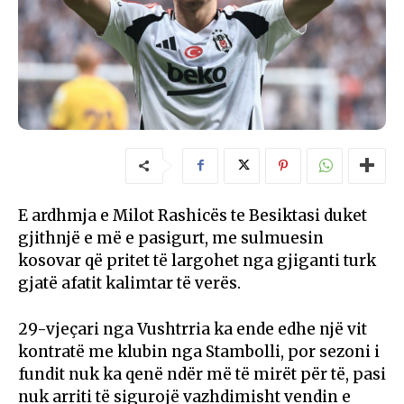
E ardhmja e Milot Rashicës te Besiktasi duket
gjithnjë e më e pasigurt, me sulmuesin
kosovar që pritet të largohet nga gjiganti turk
gjatë afatit kalimtar të verës.
29-vjeçari nga Vushtrria ka ende edhe një vit
kontratë me klubin nga Stambolli, por sezoni i
fundit nuk ka qenë ndër më të mirët për të, pasi
nuk arriti të sigurojë vazhdimisht vendin e