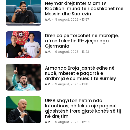
Neymar drejt Inter Miamit?
Braziliani mund të ribashkohet me
Messin dhe Suarezin
A.M.
-
9 August, 2026 - 13:57
Drenica përforcohet në mbrojtje,
afron talentin 19-vjeçar nga
Gjermania
A.M.
-
9 August, 2026 - 13:23
Armando Broja jashtë edhe në
Kupë, mbetet e paqartë e
ardhmja e sulmuesit te Burnley
A.M.
-
9 August, 2026 - 13:18
UEFA shqyrton hetim ndaj
Infantinos, në fokus një pagesë
gjashtëshifrore gjatë kohës së tij
në drejtim
A.M.
-
9 August, 2026 - 12:58