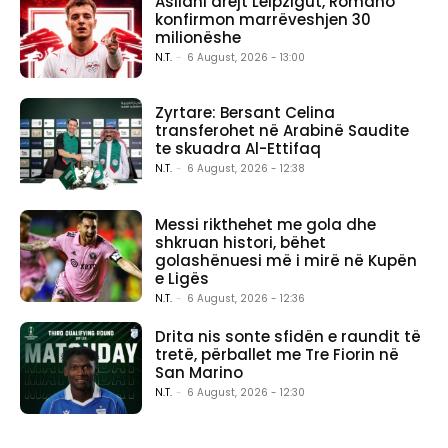
Asllani drejt Leipzigut, Romano
konfirmon marrëveshjen 30
milionëshe
N.T.
-
6 August, 2026 - 13:00
Zyrtare: Bersant Celina
transferohet në Arabinë Saudite
te skuadra Al-Ettifaq
N.T.
-
6 August, 2026 - 12:38
Messi rikthehet me gola dhe
shkruan histori, bëhet
golashënuesi më i mirë në Kupën
e Ligës
N.T.
-
6 August, 2026 - 12:36
Drita nis sonte sfidën e raundit të
tretë, përballet me Tre Fiorin në
San Marino
N.T.
-
6 August, 2026 - 12:30