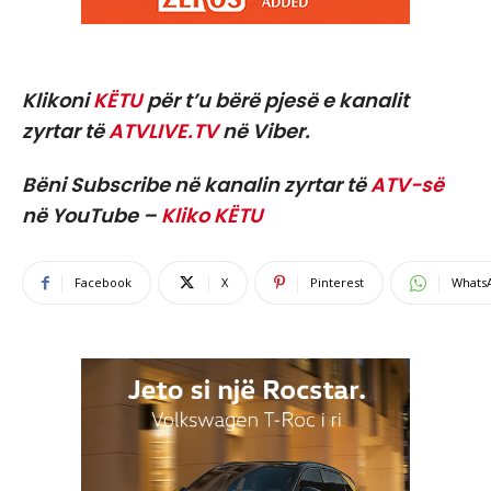
Klikoni
KËTU
për t’u bërë pjesë e kanalit
zyrtar të
ATVLIVE.TV
në Viber.
Bëni Subscribe në kanalin zyrtar të
ATV-së
në YouTube –
Kliko KËTU
Facebook
X
Pinterest
Whats