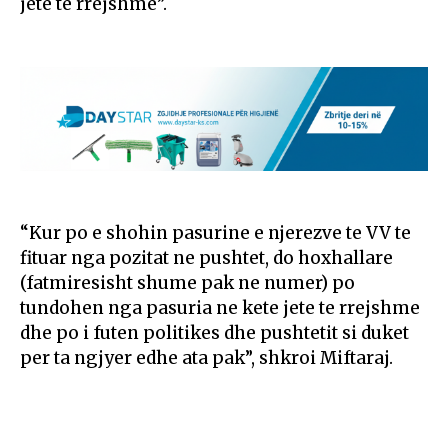
jetë të rrejshme”.
“Kur po e shohin pasurine e njerezve te VV te
fituar nga pozitat ne pushtet, do hoxhallare
(fatmiresisht shume pak ne numer) po
tundohen nga pasuria ne kete jete te rrejshme
dhe po i futen politikes dhe pushtetit si duket
per ta ngjyer edhe ata pak”, shkroi Miftaraj.