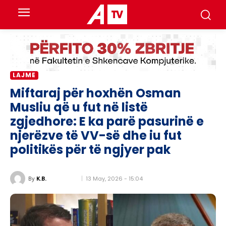
LAJME
Miftaraj për hoxhën Osman
Musliu që u fut në listë
zgjedhore: E ka parë pasurinë e
njerëzve të VV-së dhe iu fut
politikës për të ngjyer pak
13 May, 2026 - 15:04
By
K.B.