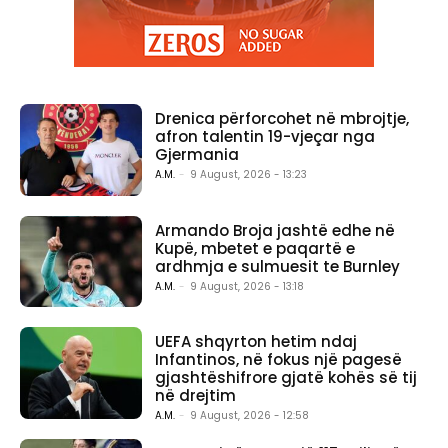
Drenica përforcohet në mbrojtje,
afron talentin 19-vjeçar nga
Gjermania
A.M.
-
9 August, 2026 - 13:23
Armando Broja jashtë edhe në
Kupë, mbetet e paqartë e
ardhmja e sulmuesit te Burnley
A.M.
-
9 August, 2026 - 13:18
UEFA shqyrton hetim ndaj
Infantinos, në fokus një pagesë
gjashtëshifrore gjatë kohës së tij
në drejtim
A.M.
-
9 August, 2026 - 12:58