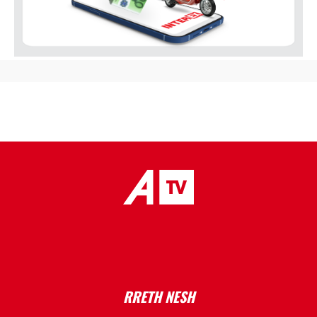
placeholder text
RRETH NESH