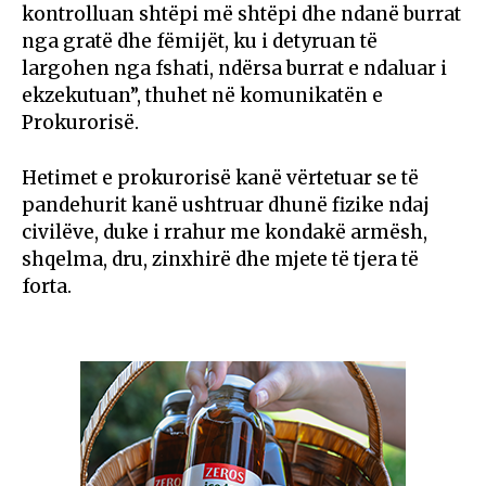
kontrolluan shtëpi më shtëpi dhe ndanë burrat
nga gratë dhe fëmijët, ku i detyruan të
largohen nga fshati, ndërsa burrat e ndaluar i
ekzekutuan”, thuhet në komunikatën e
Prokurorisë.
Hetimet e prokurorisë kanë vërtetuar se të
pandehurit kanë ushtruar dhunë fizike ndaj
civilëve, duke i rrahur me kondakë armësh,
shqelma, dru, zinxhirë dhe mjete të tjera të
forta.