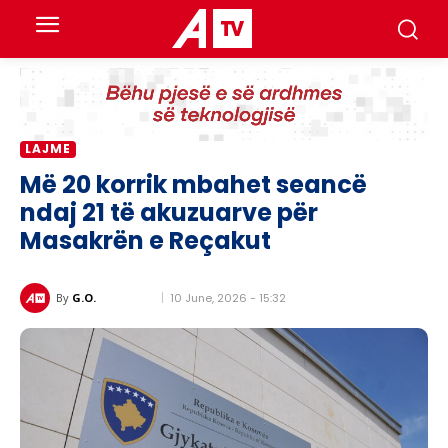
LAJME
Më 20 korrik mbahet seancë
ndaj 21 të akuzuarve për
Masakrën e Reçakut
10 June, 2026 - 15:32
By
G.O.