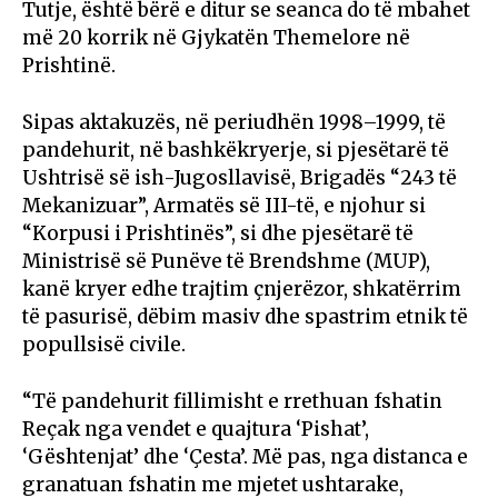
Tutje, është bërë e ditur se seanca do të mbahet
më 20 korrik në Gjykatën Themelore në
Prishtinë.
Sipas aktakuzës, në periudhën 1998–1999, të
pandehurit, në bashkëkryerje, si pjesëtarë të
Ushtrisë së ish-Jugosllavisë, Brigadës “243 të
Mekanizuar”, Armatës së III-të, e njohur si
“Korpusi i Prishtinës”, si dhe pjesëtarë të
Ministrisë së Punëve të Brendshme (MUP),
kanë kryer edhe trajtim çnjerëzor, shkatërrim
të pasurisë, dëbim masiv dhe spastrim etnik të
popullsisë civile.
“Të pandehurit fillimisht e rrethuan fshatin
Reçak nga vendet e quajtura ‘Pishat’,
‘Gështenjat’ dhe ‘Çesta’. Më pas, nga distanca e
granatuan fshatin me mjetet ushtarake,