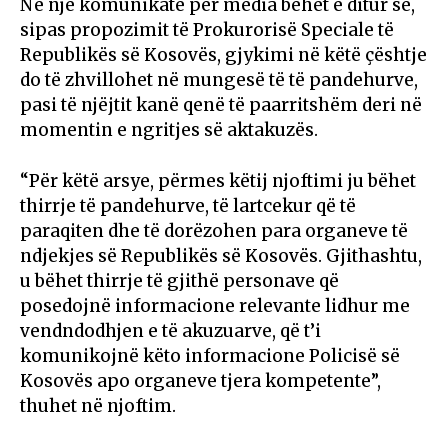
Në një komunikatë për media bëhet e ditur se,
sipas propozimit të Prokurorisë Speciale të
Republikës së Kosovës, gjykimi në këtë çështje
do të zhvillohet në mungesë të të pandehurve,
pasi të njëjtit kanë qenë të paarritshëm deri në
momentin e ngritjes së aktakuzës.
“Për këtë arsye, përmes këtij njoftimi ju bëhet
thirrje të pandehurve, të lartcekur që të
paraqiten dhe të dorëzohen para organeve të
ndjekjes së Republikës së Kosovës. Gjithashtu,
u bëhet thirrje të gjithë personave që
posedojnë informacione relevante lidhur me
vendndodhjen e të akuzuarve, që t’i
komunikojnë këto informacione Policisë së
Kosovës apo organeve tjera kompetente”,
thuhet në njoftim.