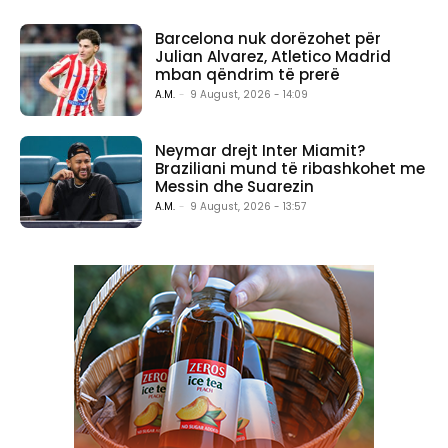
Barcelona nuk dorëzohet për
Julian Alvarez, Atletico Madrid
mban qëndrim të prerë
A.M.
-
9 August, 2026 - 14:09
Neymar drejt Inter Miamit?
Braziliani mund të ribashkohet me
Messin dhe Suarezin
A.M.
-
9 August, 2026 - 13:57