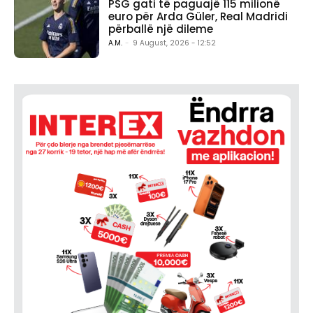
PSG gati të paguajë 115 milionë
euro për Arda Güler, Real Madridi
përballë një dileme
A.M.
-
9 August, 2026 - 12:52