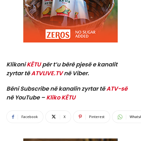
Klikoni
KËTU
për t’u bërë pjesë e kanalit
zyrtar të
ATVLIVE.TV
në Viber.
Bëni Subscribe në kanalin zyrtar të
ATV-së
në YouTube –
Kliko KËTU
Facebook
X
Pinterest
Whats