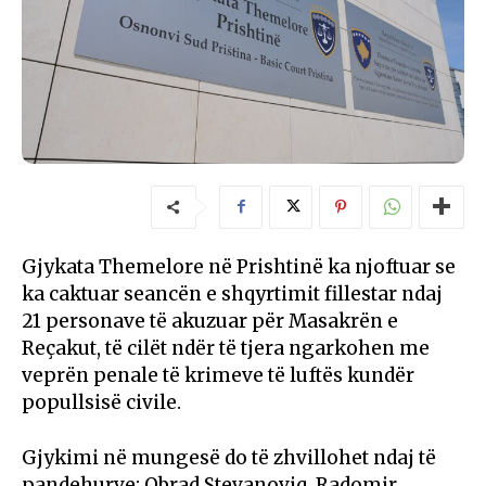
Gjykata Themelore në Prishtinë ka njoftuar se
ka caktuar seancën e shqyrtimit fillestar ndaj
21 personave të akuzuar për Masakrën e
Reçakut, të cilët ndër të tjera ngarkohen me
veprën penale të krimeve të luftës kundër
popullsisë civile.
Gjykimi në mungesë do të zhvillohet ndaj të
pandehurve: Obrad Stevanoviq, Radomir