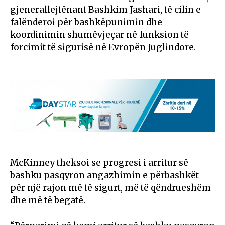
gjenerallejtënant Bashkim Jashari, të cilin e
falënderoi për bashkëpunimin dhe
koordinimin shumëvjeçar në funksion të
forcimit të sigurisë në Evropën Juglindore.
McKinney theksoi se progresi i arritur së
bashku pasqyron angazhimin e përbashkët
për një rajon më të sigurt, më të qëndrueshëm
dhe më të begatë.