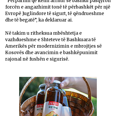
“Përparimi që kemi arritur së bashku pasqyron
forcën e angazhimit tonë të përbashkët për një
Evropë Juglindore të sigurt, të qëndrueshme
dhe të begatë”, ka deklaruar ai.
Në takim u ritheksua mbështetja e
vazhdueshme e Shteteve të Bashkuara të
Amerikës për modernizimin e mbrojtjes së
Kosovës dhe avancimin e bashkëpunimit
rajonal në fushën e sigurisë.