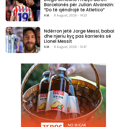
Barcelonës për Julian Alvarezin:
“Do të qëndrojë te Atletico”
A.M.
-
8 August, 2026 - 14:23
Ndërron jetë Jorge Messi, babai
dhe njeriu kyç pas karrierës së
Lionel Messit
A.M.
-
8 August, 2026 - 13:47