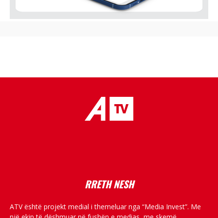
placeholder text
RRETH NESH
ATV është projekt medial i themeluar nga “Media Invest”. Me
një ekip të dëshmuar në fushën e medias, me skemë