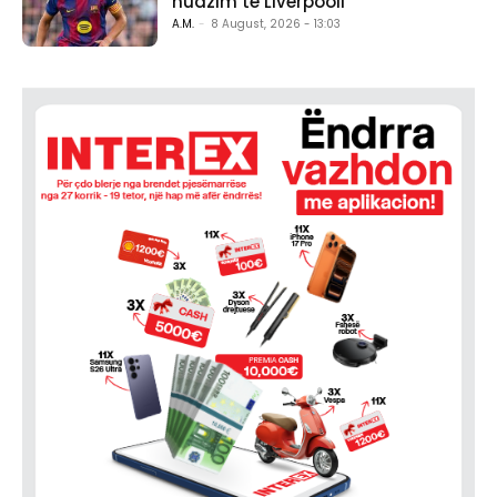
huazim te Liverpooli
A.M.
-
8 August, 2026 - 13:03