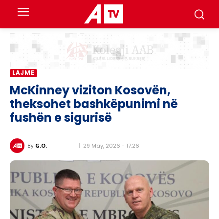
LAJME
McKinney viziton Kosovën,
theksohet bashkëpunimi në
fushën e sigurisë
29 May, 2026 - 17:26
By
G.O.