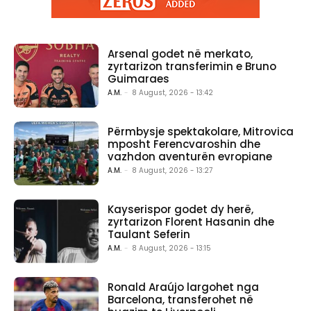
Arsenal godet në merkato,
zyrtarizon transferimin e Bruno
Guimaraes
A.M.
-
8 August, 2026 - 13:42
Përmbysje spektakolare, Mitrovica
mposht Ferencvaroshin dhe
vazhdon aventurën evropiane
A.M.
-
8 August, 2026 - 13:27
Kayserispor godet dy herë,
zyrtarizon Florent Hasanin dhe
Taulant Seferin
A.M.
-
8 August, 2026 - 13:15
Ronald Araújo largohet nga
Barcelona, transferohet në