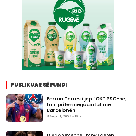
PUBLIKUAR SË FUNDI
Ferran Torres i jep “OK” PSG-së,
tani priten negociatat me
Barcelonën
8 August, 2026 - 16:19
Diego Simeone i mbyll derën