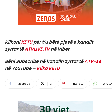
Klikoni
KËTU
për t’u bërë pjesë e kanalit
zyrtar të
ATVLIVE.TV
në Viber.
Bëni Subscribe në kanalin zyrtar të
ATV-së
në YouTube –
Kliko KËTU
Facebook
X
Pinterest
Whats