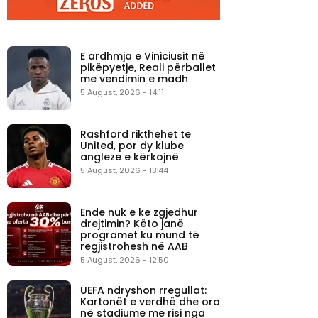
E ardhmja e Viniciusit në
pikëpyetje, Reali përballet
me vendimin e madh
5 August, 2026 - 14:11
Rashford rikthehet te
United, por dy klube
angleze e kërkojnë
5 August, 2026 - 13:44
Ende nuk e ke zgjedhur
drejtimin? Këto janë
programet ku mund të
regjistrohesh në AAB
5 August, 2026 - 12:50
UEFA ndryshon rregullat:
Kartonët e verdhë dhe ora
në stadiume me risi nga