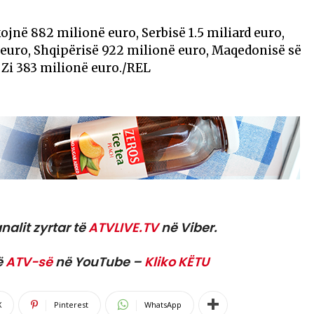
kojnë 882 milionë euro, Serbisë 1.5 miliard euro,
euro, Shqipërisë 922 milionë euro, Maqedonisë së
 Zi 383 milionë euro./REL
nalit zyrtar të
ATVLIVE.TV
në Viber.
ë
ATV-së
në YouTube –
Kliko KËTU
X
Pinterest
WhatsApp