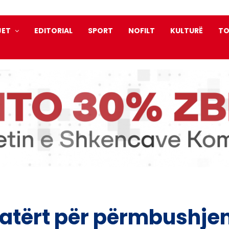
JET
EDITORIAL
SPORT
NOFILT
KULTURË
TO
 katërt për përmbushje