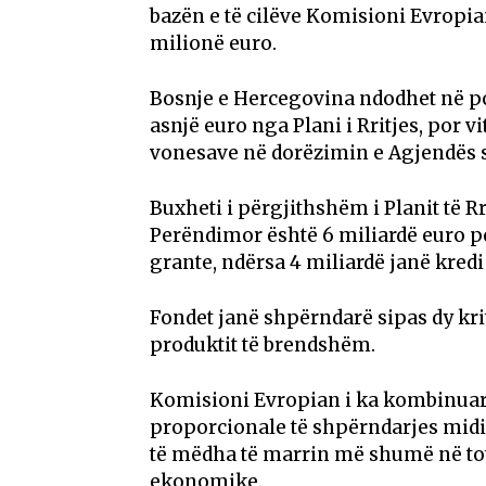
bazën e të cilëve Komisioni Evropi
milionë euro.
Bosnje e Hercegovina ndodhet në po
asnjë euro nga Plani i Rritjes, por 
vonesave në dorëzimin e Agjendës s
Buxheti i përgjithshëm i Planit të 
Perëndimor është 6 miliardë euro p
grante, ndërsa 4 miliardë janë kred
Fondet janë shpërndarë sipas dy kri
produktit të brendshëm.
Komisioni Evropian i ka kombinuar 
proporcionale të shpërndarjes midi
të mëdha të marrin më shumë në tot
ekonomike.