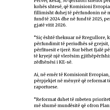
Përveç kësaj, 30 qershori shënoi pë
kohës shtesë, që Komisioni Evropia
fillimisht duhej të përfundonin në 
fund të 2024 dhe në fund të 2025, 
gjatë vitit 2026.
“Siç është theksuar në Rregullore,
përfundimit të periudhës së grejsit
përfituesit e tjerë. Kur bëhet fjalë
të kryejë një vlerësim gjithëpërfshir
zëdhënësi i KE-së.
Ai, në emër të Komisionit Evropian, u
përpjekjet në mënyrë që reformat 
raportuese.
“Reformat duhet të mbeten prioritet
më shumë mundësitë që ofron Plani i