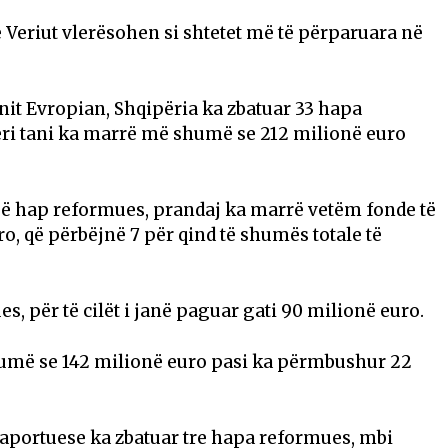
e Veriut vlerësohen si shtetet më të përparuara në
nit Evropian, Shqipëria ka zbatuar 33 hapa
deri tani ka marrë më shumë se 212 milionë euro
një hap reformues, prandaj ka marrë vetëm fonde të
o, që përbëjnë 7 për qind të shumës totale të
s, për të cilët i janë paguar gati 90 milionë euro.
umë se 142 milionë euro pasi ka përmbushur 22
 raportuese ka zbatuar tre hapa reformues, mbi