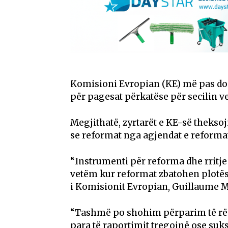
Komisioni Evropian (KE) më pas do 
për pagesat përkatëse për secilin v
Megjithatë, zyrtarët e KE-së theksoj
se reformat nga agjendat e reformav
“Instrumenti për reforma dhe rrit
vetëm kur reformat zbatohen plotësi
i Komisionit Evropian, Guillaume M
“Tashmë po shohim përparim të rënd
para të raportimit tregojnë ose suks