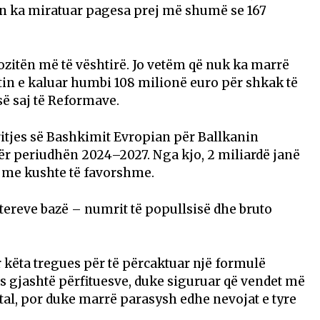
an ka miratuar pagesa prej më shumë se 167
zitën më të vështirë. Jo vetëm që nuk ka marrë
vitin e kaluar humbi 108 milionë euro për shkak të
ë saj të Reformave.
Rritjes së Bashkimit Evropian për Ballkanin
ër periudhën 2024–2027. Nga kjo, 2 miliardë janë
i me kushte të favorshme.
tereve bazë – numrit të popullsisë dhe bruto
këta tregues për të përcaktuar një formulë
s gjashtë përfituesve, duke siguruar që vendet më
al, por duke marrë parasysh edhe nevojat e tyre