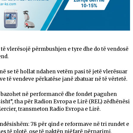
të vlerësojë përmbushjen e tyre dhe do të vendosë
end.
në se të hollat ndahen vetëm pasi të jetë vlerësuar
e të vendeve përkatëse janë zbatuar në të vërtetë.
je bazohet në performancë dhe fondet paguhen
sht”, tha për Radion Evropa e Lirë (REL) zëdhënësi
ercier, transmeton Radio Evropa e Lirë.
ësishëm: 78 për qind e reformave në tri rundet e
es të plotë, ose të paktën njëfarë përparimi,