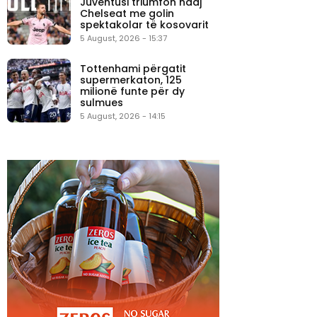
Juventusi triumfon ndaj
Chelseat me golin
spektakolar të kosovarit
5 August, 2026 - 15:37
Tottenhami përgatit
supermerkaton, 125
milionë funte për dy
sulmues
5 August, 2026 - 14:15