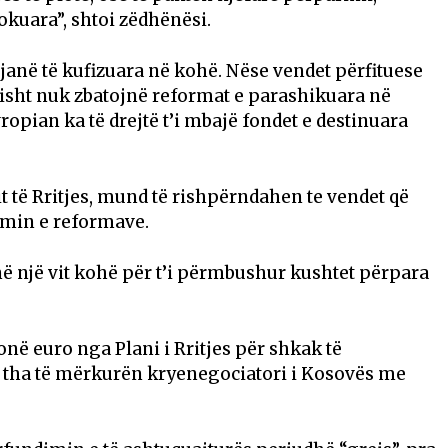
okuara”, shtoi zëdhënësi.
s janë të kufizuara në kohë. Nëse vendet përfituese
isht nuk zbatojnë reformat e parashikuara në
opian ka të drejtë t’i mbajë fondet e destinuara
it të Rritjes, mund të rishpërndahen te vendet që
timin e reformave.
në një vit kohë për t’i përmbushur kushtet përpara
në euro nga Plani i Rritjes për shkak të
 tha të mërkurën kryenegociatori i Kosovës me