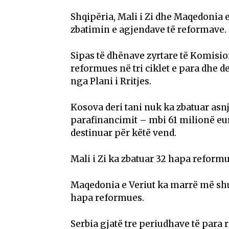
Shqipëria, Mali i Zi dhe Maqedonia 
zbatimin e agjendave të reformave.
Sipas të dhënave zyrtare të Komisio
reformues në tri ciklet e para dhe 
nga Plani i Rritjes.
Kosova deri tani nuk ka zbatuar as
parafinancimit – mbi 61 milionë eur
destinuar për këtë vend.
Mali i Zi ka zbatuar 32 hapa reformue
Maqedonia e Veriut ka marrë më sh
hapa reformues.
Serbia gjatë tre periudhave të para