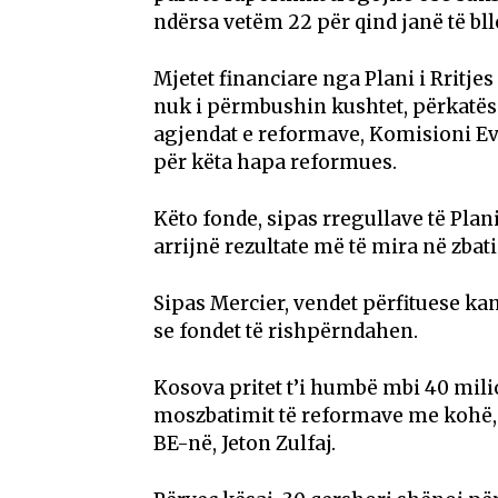
ndërsa vetëm 22 për qind janë të bll
Mjetet financiare nga Plani i Rritje
nuk i përmbushin kushtet, përkatës
agjendat e reformave, Komisioni Evr
për këta hapa reformues.
Këto fonde, sipas rregullave të Plan
arrijnë rezultate më të mira në zba
Sipas Mercier, vendet përfituese ka
se fondet të rishpërndahen.
Kosova pritet t’i humbë mbi 40 milio
moszbatimit të reformave me kohë,
BE-në, Jeton Zulfaj.