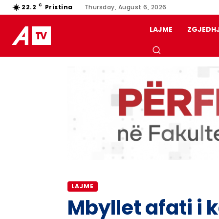
C
22.2
Pristina
Thursday, August 6, 2026
LAJME
ZGJEDH
LAJME
Mbyllet afati i