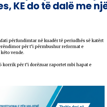
jes, KE do të dalë me n
 afati përfundimtar në kuadër të periudhës së katërt
Perëndimor për t’i përmbushur reformat e
 këto vende.
5 korrik për t’i dorëzuar raportet mbi hapat e