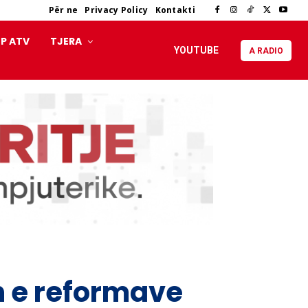
Për ne
Privacy Policy
Kontakti
P ATV
TJERA
YOUTUBE
A RADIO
n e reformave