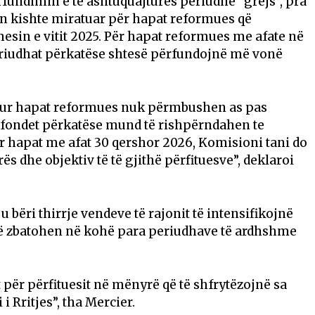
rfundimin e të ashtuquajturës periudhë “grejs”, pra
n kishte miratuar për hapat reformues që
mesin e vitit 2025. Për hapat reformues me afate në
periudhat përkatëse shtesë përfundojnë më vonë
 kur hapat reformues nuk përmbushen as pas
, fondet përkatëse mund të rishpërndahen te
 për hapat me afat 30 qershor 2026, Komisioni tani do
ës dhe objektiv të të gjithë përfituesve”, deklaroi
 bëri thirrje vendeve të rajonit të intensifikojnë
të zbatohen në kohë para periudhave të ardhshme
 për përfituesit në mënyrë që të shfrytëzojnë sa
 Rritjes”, tha Mercier.