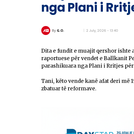
nga Plani i Rrit
2 July, 2026 - 13:40
By
G.O.
Dita e fundit e muajit qershor ishte
raportuese për vendet e Ballkanit 
parashikuara nga Plani i Rritjes për
Tani, këto vende kanë afat deri më 1
zbatuar të reformave.