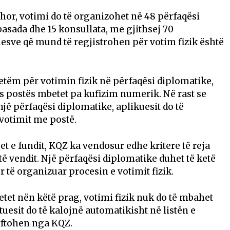
dhor, votimi do të organizohet në 48 përfaqësi
asada dhe 15 konsullata, me gjithsej 70
sve që mund të regjistrohen për votim fizik është
etëm për votimin fizik në përfaqësi diplomatike,
s postës mbetet pa kufizim numerik. Në rast se
jë përfaqësi diplomatike, aplikuesit do të
 votimit me postë.
t e fundit, KQZ ka vendosur edhe kritere të reja
të vendit. Një përfaqësi diplomatike duhet të ketë
r të organizuar procesin e votimit fizik.
etet nën këtë prag, votimi fizik nuk do të mbahet
uesit do të kalojnë automatikisht në listën e
oftohen nga KQZ.