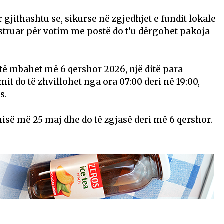
r gjithashtu se, sikurse në zgjedhjet e fundit lokale
struar për votim me postë do t’u dërgohet pakoja
të mbahet më 6 qershor 2026, një ditë para
it do të zhvillohet nga ora 07:00 deri në 19:00,
s.
isë më 25 maj dhe do të zgjasë deri më 6 qershor.