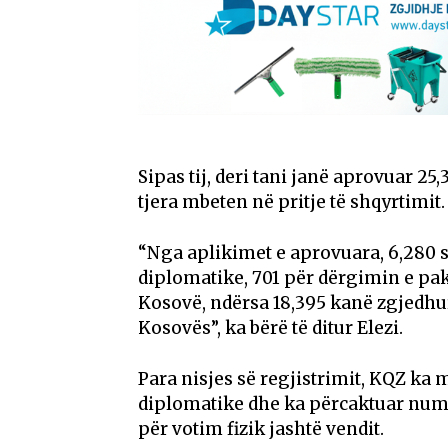
Sipas tij, deri tani janë aprovuar 25,
tjera mbeten në pritje të shqyrtimit.
“Nga aplikimet e aprovuara, 6,280 sh
diplomatike, 701 për dërgimin e pa
Kosovë, ndërsa 18,395 kanë zgjedhur
Kosovës”, ka bërë të ditur Elezi.
Para nisjes së regjistrimit, KQZ ka 
diplomatike dhe ka përcaktuar num
për votim fizik jashtë vendit.