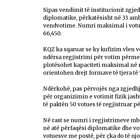
Sipas vendimit të institucionit zgje
diplomatike, përkatësisht në 33 amb
vendvotime. Numri maksimal i votue
66,450.
KQZ ka sqaruar se ky kufizim vlen v
ndërsa regjistrimi për votim përme
plotësohet kapaciteti maksimal në n
orientohen drejt formave të tjera të
Ndërkohë, pas përvojës nga zgjedhje
për organizimin e votimit fizik jash
të paktën 50 votues të regjistruar pë
Në rast se numri i regjistrimeve mb
në atë përfaqësi diplomatike dhe vot
votuesve me postë, për çka do të nj