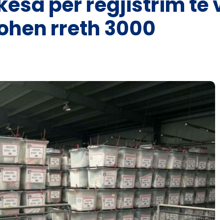
kesa për regjistrim të
zohen rreth 3000