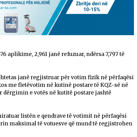
376 aplikime, 2,961 janë refuzuar, ndërsa 7,797 të
tetas janë regjistruar për votim fizik në përfaqësi
kos me fletëvotim në kutinë postare të KQZ-së në
 dërgimin e votës në kutitë postare jashtë
miratuar listën e qendrave të votimit në përfaqësi
rin maksimal të votuesve që mund të regjistrohen