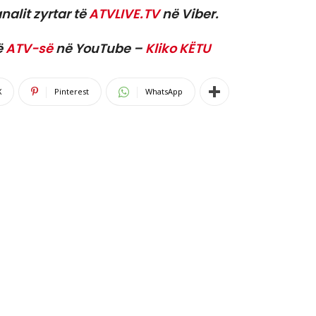
nalit zyrtar të
ATVLIVE.TV
në Viber.
ë
ATV-së
në YouTube –
Kliko KËTU
X
Pinterest
WhatsApp