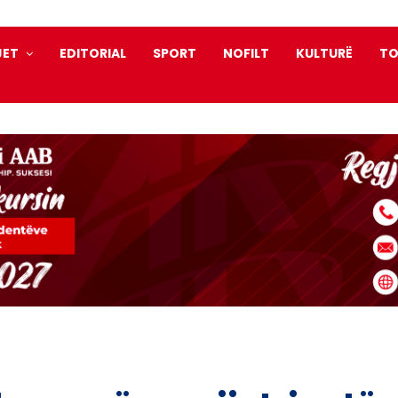
JET
EDITORIAL
SPORT
NOFILT
KULTURË
TO