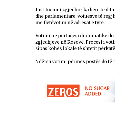
Institucioni zgjedhor ka bërë të ditu
dhe parlamentare, votuesve të regji
me fletëvotim në adresat e tyre.
Votimi në përfaqësi diplomatike do 
zgjedhjeve në Kosovë. Procesi i votim
sipas kohës lokale të shtetit përkatë
Ndërsa votimi përmes postës do të n