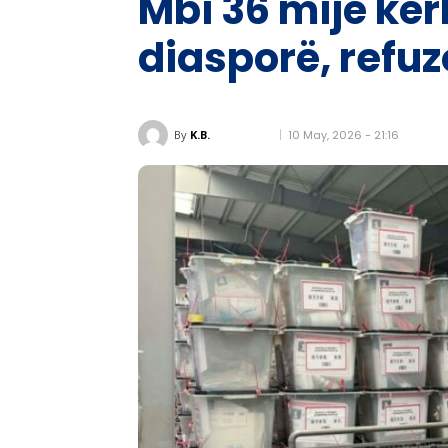
Mbi 36 mijë kër
diasporë, refu
10 May, 2026 - 21:16
By
K.B.