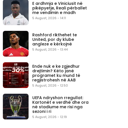
E ardhmja e Viniciusit në
pikëpyetje, Reali përballet
me vendimin e madh
5 August, 2026 - 14:11
Rashford rikthehet te
United, por dy klube
angleze e kërkojnë
5 August, 2026 - 13:44
Ende nuk e ke zgjedhur
drejtimin? Këto janë
programet ku mund të
regjistrohesh në AAB
5 August, 2026 - 12:50
UEFA ndryshon rregullat:
Kartonët e verdhë dhe ora
në stadiume me risi nga
sezoni i ri
5 August, 2026 - 12:19