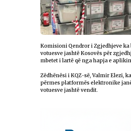
Komisioni Qendror i Zgjedhjeve ka bë
votuesve jashtë Kosovës për zgjedhje
mbetet i lartë që nga hapja e aplik
Zëdhënësi i KQZ-së, Valmir Elezi, ka
përmes platformës elektronike janë 
votuesve jashtë vendit.