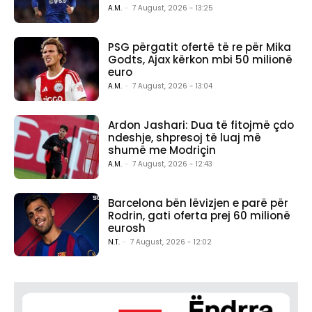
A.M.
-
7 August, 2026 - 13:25
PSG përgatit ofertë të re për Mika
Godts, Ajax kërkon mbi 50 milionë
euro
A.M.
-
7 August, 2026 - 13:04
Ardon Jashari: Dua të fitojmë çdo
ndeshje, shpresoj të luaj më
shumë me Modriçin
A.M.
-
7 August, 2026 - 12:43
Barcelona bën lëvizjen e parë për
Rodrin, gati oferta prej 60 milionë
eurosh
N.T.
-
7 August, 2026 - 12:02