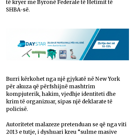
të kryer me Byronë Federale të Hetimit të
SHBA-së.
Burri kërkohet nga një gjykatë në New York
për akuza që përfshijnë mashtrim
kompjuterik, hakim, vjedhje identiteti dhe
krim të organizuar, sipas një deklarate të
policisë.
Autoritetet malazeze pretenduan se që nga viti
2013 e tutje, i dyshuari kreu “sulme masive