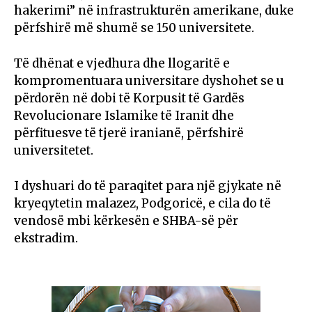
hakerimi” në infrastrukturën amerikane, duke
përfshirë më shumë se 150 universitete.
Të dhënat e vjedhura dhe llogaritë e
kompromentuara universitare dyshohet se u
përdorën në dobi të Korpusit të Gardës
Revolucionare Islamike të Iranit dhe
përfituesve të tjerë iranianë, përfshirë
universitetet.
I dyshuari do të paraqitet para një gjykate në
kryeqytetin malazez, Podgoricë, e cila do të
vendosë mbi kërkesën e SHBA-së për
ekstradim.