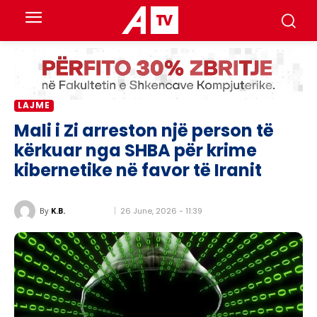
LAJME
Mali i Zi arreston një person të
kërkuar nga SHBA për krime
kibernetike në favor të Iranit
26 June, 2026 - 11:39
By
K.B.