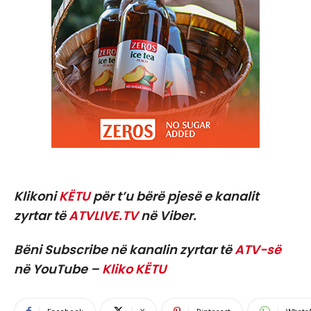
Klikoni
KËTU
për t’u bërë pjesë e kanalit
zyrtar të
ATVLIVE.TV
në Viber.
Bëni Subscribe në kanalin zyrtar të
ATV-së
në YouTube –
Kliko KËTU