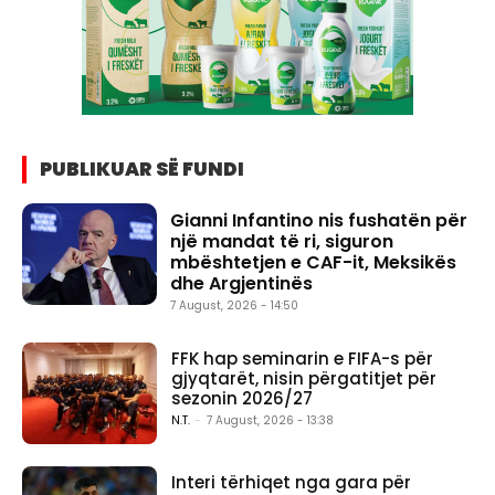
PUBLIKUAR SË FUNDI
Gianni Infantino nis fushatën për
një mandat të ri, siguron
mbështetjen e CAF-it, Meksikës
dhe Argjentinës
7 August, 2026 - 14:50
FFK hap seminarin e FIFA-s për
gjyqtarët, nisin përgatitjet për
sezonin 2026/27
N.T.
-
7 August, 2026 - 13:38
Interi tërhiqet nga gara për