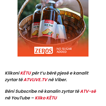
Klikoni
KËTU
për t’u bërë pjesë e kanalit
zyrtar të
ATVLIVE.TV
në Viber.
Bëni Subscribe në kanalin zyrtar të
ATV-së
në YouTube –
Kliko KËTU