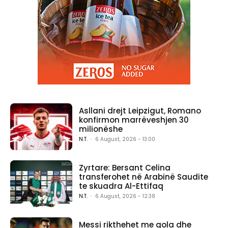
Asllani drejt Leipzigut, Romano
konfirmon marrëveshjen 30
milionëshe
N.T.
-
6 August, 2026 - 13:00
Zyrtare: Bersant Celina
transferohet në Arabinë Saudite
te skuadra Al-Ettifaq
N.T.
-
6 August, 2026 - 12:38
Messi rikthehet me gola dhe