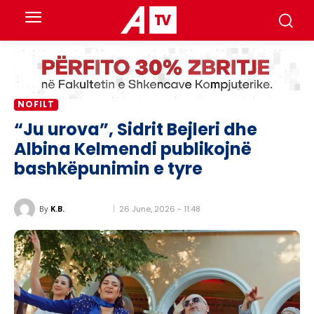
NOFILT
“Ju urova”, Sidrit Bejleri dhe
Albina Kelmendi publikojnë
bashkëpunimin e tyre
26 June, 2026 - 11:48
By
K.B.