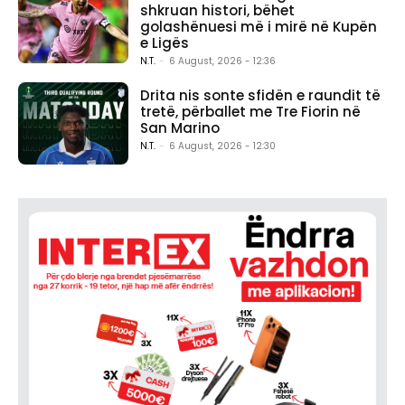
shkruan histori, bëhet
golashënuesi më i mirë në Kupën
e Ligës
N.T.
-
6 August, 2026 - 12:36
Drita nis sonte sfidën e raundit të
tretë, përballet me Tre Fiorin në
San Marino
N.T.
-
6 August, 2026 - 12:30