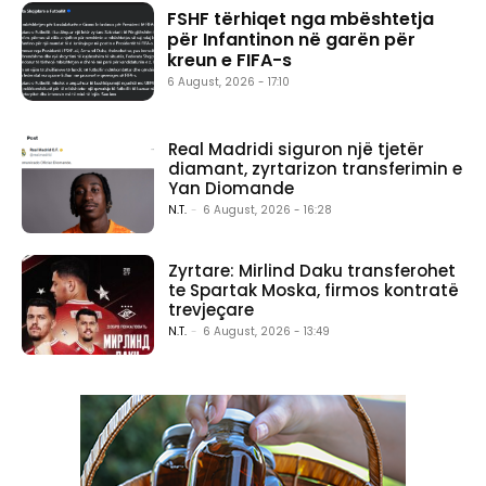
FSHF tërhiqet nga mbështetja
për Infantinon në garën për
kreun e FIFA-s
6 August, 2026 - 17:10
Real Madridi siguron një tjetër
diamant, zyrtarizon transferimin e
Yan Diomande
N.T.
-
6 August, 2026 - 16:28
Zyrtare: Mirlind Daku transferohet
te Spartak Moska, firmos kontratë
trevjeçare
N.T.
-
6 August, 2026 - 13:49