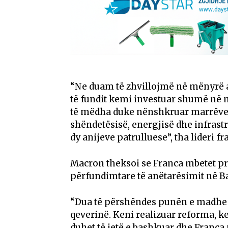
“Ne duam të zhvillojmë në mënyrë am
të fundit kemi investuar shumë në
të mëdha duke nënshkruar marrëves
shëndetësisë, energjisë dhe infrastr
dy anijeve patrulluese”, tha lideri fr
Macron theksoi se Franca mbetet pra
përfundimtare të anëtarësimit në 
“Dua të përshëndes punën e madhe 
qeverinë. Keni realizuar reforma, k
duhet të jetë e bashkuar dhe Franca