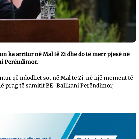
 ka arritur në Mal të Zi dhe do të merr pjesë në
i Perëndimor.
mtur që ndodhet sot në Mal të Zi, në një moment të
ë prag të samitit BE–Ballkani Perëndimor,