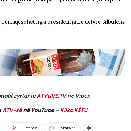
 përfaqësohet nga presidentja në detyrë, Albulena
nalit zyrtar të
ATVLIVE.TV
në Viber.
ë
ATV-së
në YouTube –
Kliko KËTU
X
Pinterest
WhatsApp