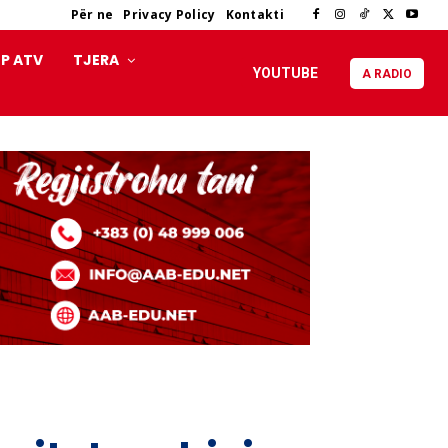
Për ne
Privacy Policy
Kontakti
P ATV
TJERA
YOUTUBE
A RADIO