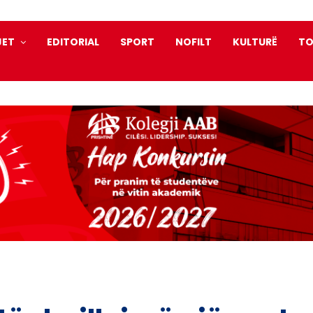
JET
EDITORIAL
SPORT
NOFILT
KULTURË
TO