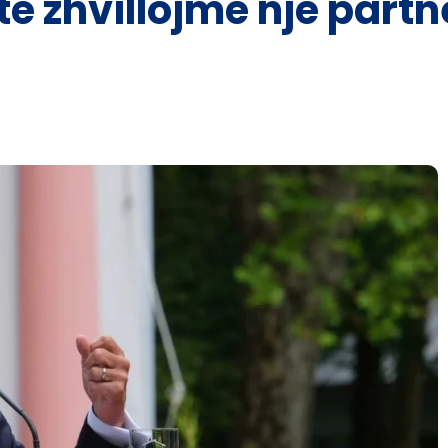
ë zhvillojmë një partn