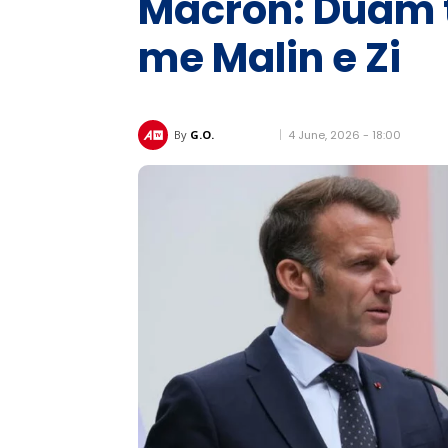
Macron: Duam t
me Malin e Zi
4 June, 2026 - 18:00
By
G.O.