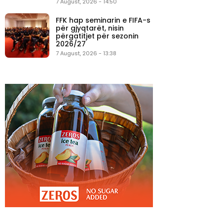
7 August, 2026 - 14:50
FFK hap seminarin e FIFA-s
për gjyqtarët, nisin
përgatitjet për sezonin
2026/27
7 August, 2026 - 13:38