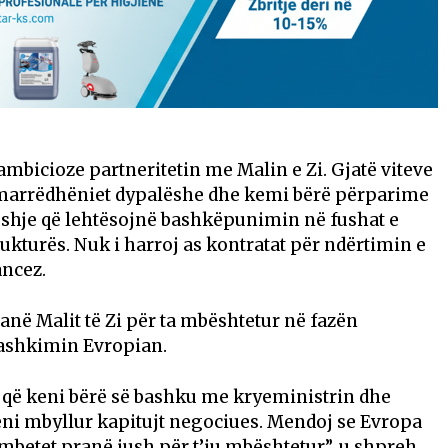
bicioze partneritetin me Malin e Zi. Gjatë viteve
 marrëdhëniet dypalëshe dhe kemi bërë përparime
hje që lehtësojnë bashkëpunimin në fushat e
ukturës. Nuk i harroj as kontratat për ndërtimin e
ancez.
në Malit të Zi për ta mbështetur në fazën
Bashkimin Evropian.
që keni bërë së bashku me kryeministrin dhe
eni mbyllur kapitujt negociues. Mendoj se Evropa
 mbetet pranë jush për t’ju mbështetur”, u shpreh