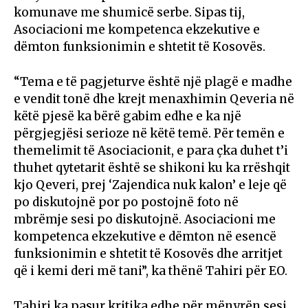
komunave me shumicë serbe. Sipas tij,
Asociacioni me kompetenca ekzekutive e
dëmton funksionimin e shtetit të Kosovës.
“Tema e të pagjeturve është një plagë e madhe
e vendit tonë dhe krejt menaxhimin Qeveria në
këtë pjesë ka bërë gabim edhe e ka një
përgjegjësi serioze në këtë temë. Për temën e
themelimit të Asociacionit, e para çka duhet t’i
thuhet qytetarit është se shikoni ku ka rrëshqit
kjo Qeveri, prej ‘Zajendica nuk kalon’ e leje që
po diskutojnë por po postojnë foto në
mbrëmje sesi po diskutojnë. Asociacioni me
kompetenca ekzekutive e dëmton në esencë
funksionimin e shtetit të Kosovës dhe arritjet
që i kemi deri më tani”, ka thënë Tahiri për EO.
Tahiri ka pasur kritika edhe për mënyrën sesi