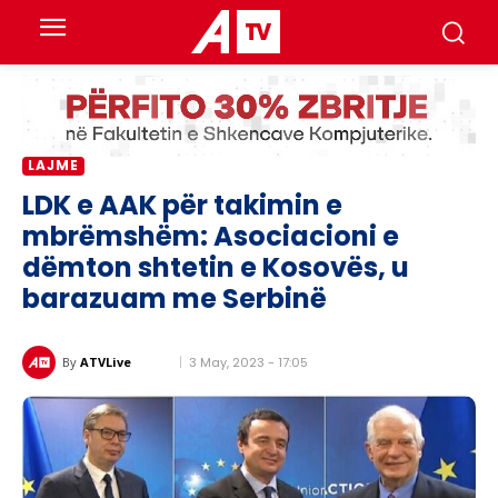
LAJME
LDK e AAK për takimin e
mbrëmshëm: Asociacioni e
dëmton shtetin e Kosovës, u
barazuam me Serbinë
3 May, 2023 - 17:05
By
ATVLive