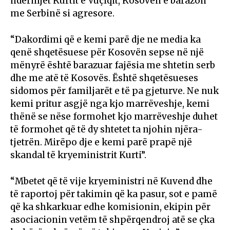
ndërmjet Kurtit e Vuçiqit, Kosovën e barazon
me Serbinë si agresore.
“Dakordimi që e kemi parë dje ne media ka
qenë shqetësuese për Kosovën sepse në një
mënyrë është barazuar fajësia me shtetin serb
dhe me atë të Kosovës. Është shqetësueses
sidomos për familjarët e të pa gjeturve. Ne nuk
kemi pritur asgjë nga kjo marrëveshje, kemi
thënë se nëse formohet kjo marrëveshje duhet
të formohet që të dy shtetet ta njohin njëra-
tjetrën. Mirëpo dje e kemi parë prapë një
skandal të kryeministrit Kurti”.
“Mbetet që të vije kryeministri në Kuvend dhe
të raportoj për takimin që ka pasur, sot e pamë
që ka shkarkuar edhe komisionin, ekipin për
asociacionin vetëm të shpërqendroj atë se çka