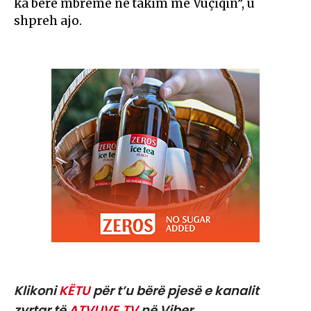
ka bërë mbrëmë në takim me Vuçiqin”, u
shpreh ajo.
Klikoni
KËTU
për t’u bërë pjesë e kanalit
zyrtar të
ATVLIVE.TV
në Viber.