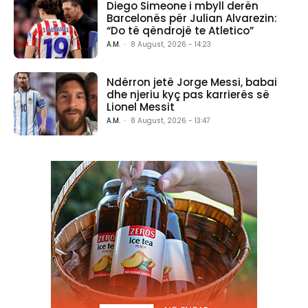
Diego Simeone i mbyll derën
Barcelonës për Julian Alvarezin:
“Do të qëndrojë te Atletico”
A.M.
-
8 August, 2026 - 14:23
Ndërron jetë Jorge Messi, babai
dhe njeriu kyç pas karrierës së
Lionel Messit
A.M.
-
8 August, 2026 - 13:47