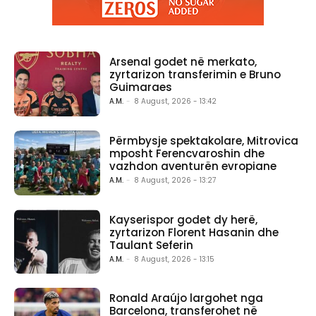
Arsenal godet në merkato,
zyrtarizon transferimin e Bruno
Guimaraes
A.M.
-
8 August, 2026 - 13:42
Përmbysje spektakolare, Mitrovica
mposht Ferencvaroshin dhe
vazhdon aventurën evropiane
A.M.
-
8 August, 2026 - 13:27
Kayserispor godet dy herë,
zyrtarizon Florent Hasanin dhe
Taulant Seferin
A.M.
-
8 August, 2026 - 13:15
Ronald Araújo largohet nga
Barcelona, transferohet në