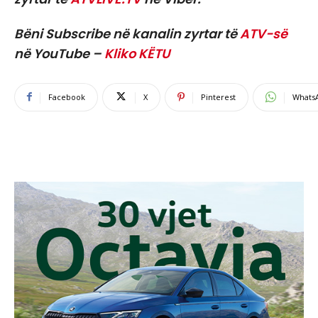
Bëni Subscribe në kanalin zyrtar të
ATV-së
në YouTube –
Kliko KËTU
Facebook
X
Pinterest
Whats