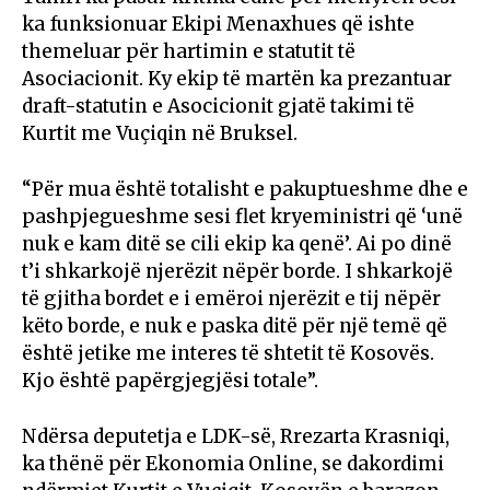
ka funksionuar Ekipi Menaxhues që ishte
themeluar për hartimin e statutit të
Asociacionit. Ky ekip të martën ka prezantuar
draft-statutin e Asocicionit gjatë takimi të
Kurtit me Vuçiqin në Bruksel.
“Për mua është totalisht e pakuptueshme dhe e
pashpjegueshme sesi flet kryeministri që ‘unë
nuk e kam ditë se cili ekip ka qenë’. Ai po dinë
t’i shkarkojë njerëzit nëpër borde. I shkarkojë
të gjitha bordet e i emëroi njerëzit e tij nëpër
këto borde, e nuk e paska ditë për një temë që
është jetike me interes të shtetit të Kosovës.
Kjo është papërgjegjësi totale”.
Ndërsa deputetja e LDK-së, Rrezarta Krasniqi,
ka thënë për Ekonomia Online, se dakordimi