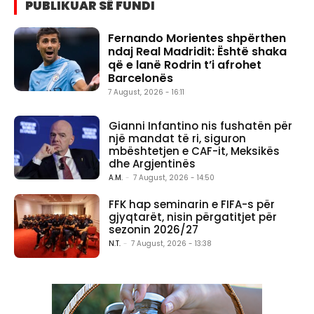
PUBLIKUAR SË FUNDI
Fernando Morientes shpërthen
ndaj Real Madridit: Është shaka
që e lanë Rodrin t’i afrohet
Barcelonës
7 August, 2026 - 16:11
Gianni Infantino nis fushatën për
një mandat të ri, siguron
mbështetjen e CAF-it, Meksikës
dhe Argjentinës
A.M.
-
7 August, 2026 - 14:50
FFK hap seminarin e FIFA-s për
gjyqtarët, nisin përgatitjet për
sezonin 2026/27
N.T.
-
7 August, 2026 - 13:38