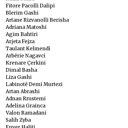
Fitore Pacolli Dalipi
Blerim Gashi
Artane Rizvanolli Berisha
Adriana Matoshi
Agim Bahtiri
Arjeta Fejza
Taulant Kelmendi
Arbërie Nagavci
Krenare Çerkini
Dimal Basha
Liza Gashi
Labinotë Demi Murtezi
Artan Abrashi
Adnan Rrustemi
Adelina Grainca
Valon Ramadani
Salih Zyba
Enver Haliti