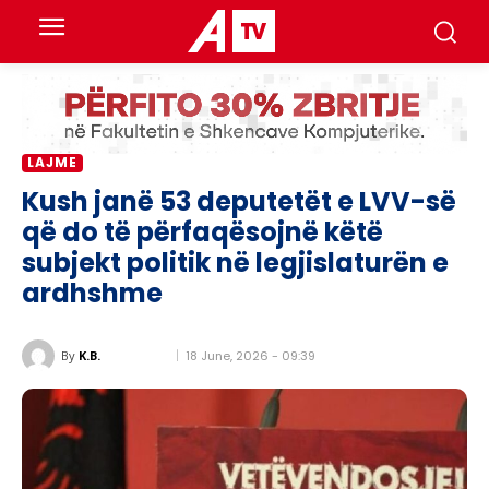
LAJME
Kush janë 53 deputetët e LVV-së
që do të përfaqësojnë këtë
subjekt politik në legjislaturën e
ardhshme
18 June, 2026 - 09:39
By
K.B.