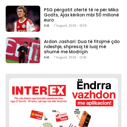
PSG përgatit ofertë të re për Mika
Godts, Ajax kërkon mbi 50 milionë
euro
A.M.
-
7 August, 2026 - 13:04
Ardon Jashari: Dua të fitojmë çdo
ndeshje, shpresoj të luaj më
shumë me Modriçin
A.M.
-
7 August, 2026 - 12:43