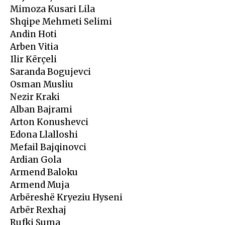
Mimoza Kusari Lila
Shqipe Mehmeti Selimi
Andin Hoti
Arben Vitia
Ilir Kërçeli
Saranda Bogujevci
Osman Musliu
Nezir Kraki
Alban Bajrami
Arton Konushevci
Edona Llalloshi
Mefail Bajqinovci
Ardian Gola
Armend Baloku
Armend Muja
Arbëreshë Kryeziu Hyseni
Arbër Rexhaj
Rufki Suma