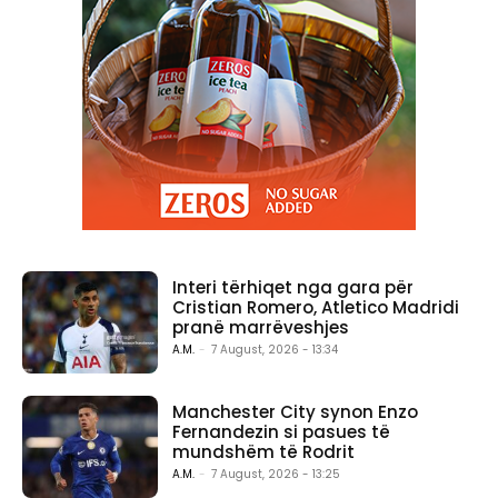
Interi tërhiqet nga gara për
Cristian Romero, Atletico Madridi
pranë marrëveshjes
A.M.
-
7 August, 2026 - 13:34
Manchester City synon Enzo
Fernandezin si pasues të
mundshëm të Rodrit
A.M.
-
7 August, 2026 - 13:25