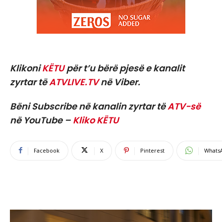
Klikoni
KËTU
për t’u bërë pjesë e kanalit
zyrtar të
ATVLIVE.TV
në Viber.
Bëni Subscribe në kanalin zyrtar të
ATV-së
në YouTube –
Kliko KËTU
Facebook
X
Pinterest
Whats