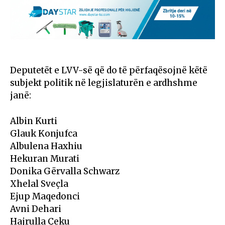
Deputetët e LVV-së që do të përfaqësojnë këtë
subjekt politik në legjislaturën e ardhshme
janë:
Albin Kurti
Glauk Konjufca
Albulena Haxhiu
Hekuran Murati
Donika Gërvalla Schwarz
Xhelal Sveçla
Ejup Maqedonci
Avni Dehari
Hajrulla Çeku