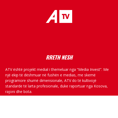
placeholder text
RRETH NESH
ATV është projekt medial i themeluar nga “Media Invest”. Me
një ekip të dëshmuar në fushën e medias, me skemë
programore shumë dimensionale, ATV do të kultivojë
standarde të larta profesionale, duke raportuar nga Kosova,
rajoni dhe bota.
RRJETET SOCIALE