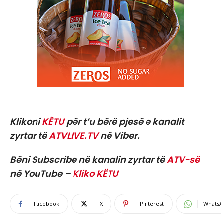
Klikoni
KËTU
për t’u bërë pjesë e kanalit
zyrtar të
ATVLIVE.TV
në Viber.
Bëni Subscribe në kanalin zyrtar të
ATV-së
në YouTube –
Kliko KËTU
Facebook
X
Pinterest
Whats