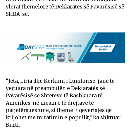
vlerat themelore të Deklaratës së Pavarësisë së
SHBA-së.
“Jeta, Liria dhe Kërkimi i Lumturisë, janë të
veçuara në preambulën e Deklaratës së
Pavarësisë së Shteteve të Bashkuara të
Amerikës, në mesin e të drejtave të
patjetërsueshme, si themel i qeverisjes që
krijohet me miratimin e popullit,” ka shkruar
Kurti.