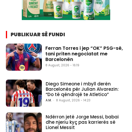
PUBLIKUAR SË FUNDI
Ferran Torres i jep “OK” PSG-së,
tani priten negociatat me
Barcelonën
8 August, 2026 - 16:19
Diego Simeone i mbyll derën
Barcelonës për Julian Alvarezin:
“Do të qëndrojë te Atletico”
A.M.
-
8 August, 2026 - 14:23
Ndërron jetë Jorge Messi, babai
dhe njeriu kyç pas karrierës së
Lionel Messit