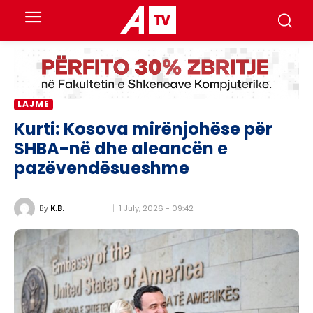
LAJME
Kurti: Kosova mirënjohëse për
SHBA-në dhe aleancën e
pazëvendësueshme
1 July, 2026 - 09:42
By
K.B.