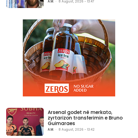
A.M.
-
8 August, 2026 - 13:47
Arsenal godet në merkato,
zyrtarizon transferimin e Bruno
Guimaraes
A.M.
-
8 August, 2026 - 13:42