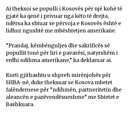
Ai theksoi se populli i Kosovës për një kohë të
gjatë ka qenë i privuar nga këto të drejta,
ndërsa ka shtuar se përvoja e Kosovës është e
lidhur ngushtë me mbështetjen amerikane.
“Prandaj, këmbënguljes dhe sakrificës së
popullit tonë për liri e pavarësi, natyrshëm i
erdhi ndihma amerikane,” ka deklaruar ai.
Kurti gjithashtu u shpreh mirënjohës për
SHBA-në, duke theksuar se Kosova mbetet
falënderuese për “ndihmën, partneritetin dhe
aleancën e pazëvendësueshme” me Shtetet e
Bashkuara.