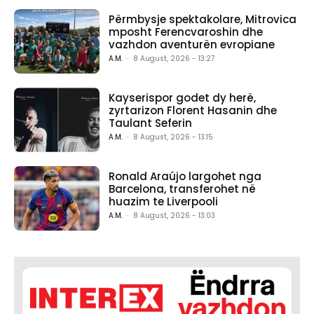
Përmbysje spektakolare, Mitrovica
mposht Ferencvaroshin dhe
vazhdon aventurën evropiane
A.M.
-
8 August, 2026 - 13:27
Kayserispor godet dy herë,
zyrtarizon Florent Hasanin dhe
Taulant Seferin
A.M.
-
8 August, 2026 - 13:15
Ronald Araújo largohet nga
Barcelona, transferohet në
huazim te Liverpooli
A.M.
-
8 August, 2026 - 13:03