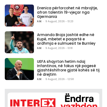
Drenica përforcohet në mbrojtje,
afron talentin 19-vjeçar nga
Gjermania
A.M.
-
9 August, 2026 - 13:23
Armando Broja jashtë edhe në
Kupë, mbetet e paqartë e
ardhmja e sulmuesit te Burnley
A.M.
-
9 August, 2026 - 13:18
UEFA shqyrton hetim ndaj
Infantinos, në fokus një pagesë
gjashtëshifrore gjatë kohës së tij
në drejtim
A.M.
-
9 August, 2026 - 12:58