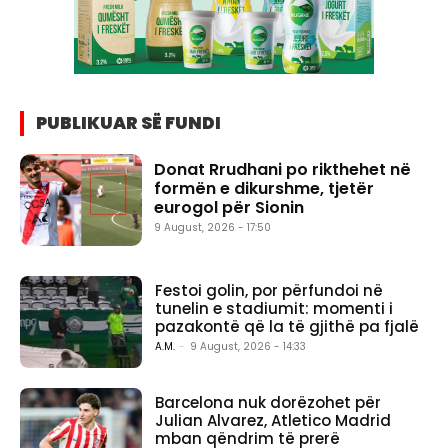
PUBLIKUAR SË FUNDI
Donat Rrudhani po rikthehet në
formën e dikurshme, tjetër
eurogol për Sionin
9 August, 2026 - 17:50
Festoi golin, por përfundoi në
tunelin e stadiumit: momenti i
pazakontë që la të gjithë pa fjalë
A.M.
-
9 August, 2026 - 14:33
Barcelona nuk dorëzohet për
Julian Alvarez, Atletico Madrid
mban qëndrim të prerë