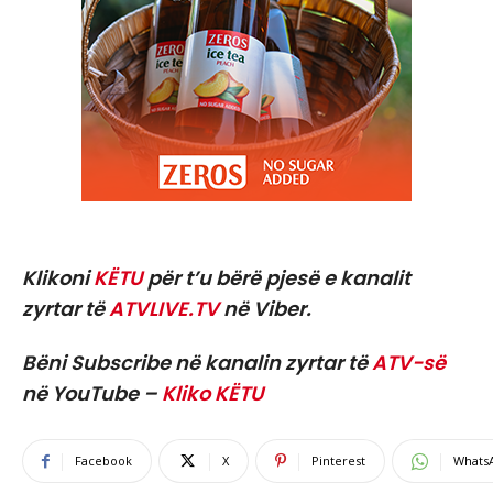
Klikoni
KËTU
për t’u bërë pjesë e kanalit
zyrtar të
ATVLIVE.TV
në Viber.
Bëni Subscribe në kanalin zyrtar të
ATV-së
në YouTube –
Kliko KËTU
Facebook
X
Pinterest
Whats