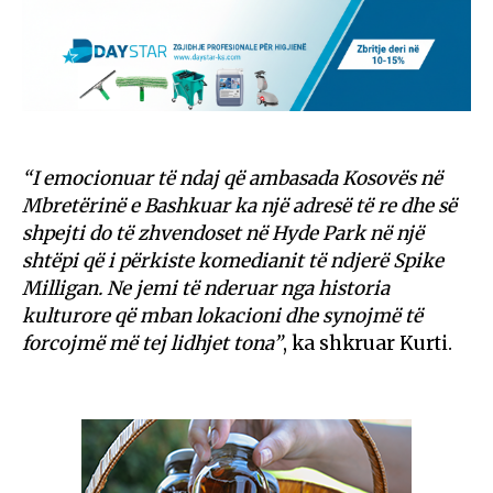
“I emocionuar të ndaj që ambasada Kosovës në
Mbretërinë e Bashkuar ka një adresë të re dhe së
shpejti do të zhvendoset në Hyde Park në një
shtëpi që i përkiste komedianit të ndjerë Spike
Milligan. Ne jemi të nderuar nga historia
kulturore që mban lokacioni dhe synojmë të
forcojmë më tej lidhjet tona”
, ka shkruar Kurti.