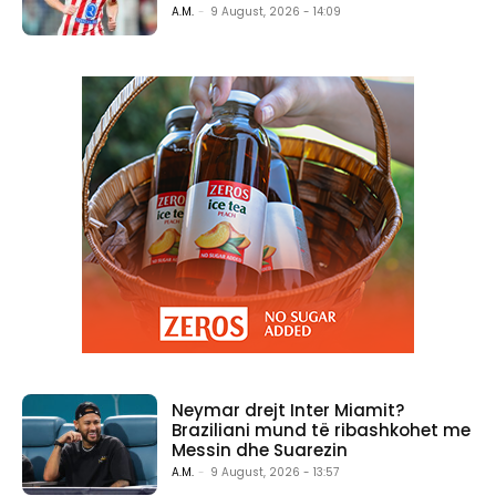
A.M.
-
9 August, 2026 - 14:09
Neymar drejt Inter Miamit?
Braziliani mund të ribashkohet me
Messin dhe Suarezin
A.M.
-
9 August, 2026 - 13:57