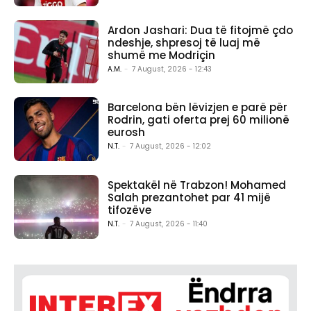
Ardon Jashari: Dua të fitojmë çdo
ndeshje, shpresoj të luaj më
shumë me Modriçin
A.M.
-
7 August, 2026 - 12:43
Barcelona bën lëvizjen e parë për
Rodrin, gati oferta prej 60 milionë
eurosh
N.T.
-
7 August, 2026 - 12:02
Spektakël në Trabzon! Mohamed
Salah prezantohet par 41 mijë
tifozëve
N.T.
-
7 August, 2026 - 11:40