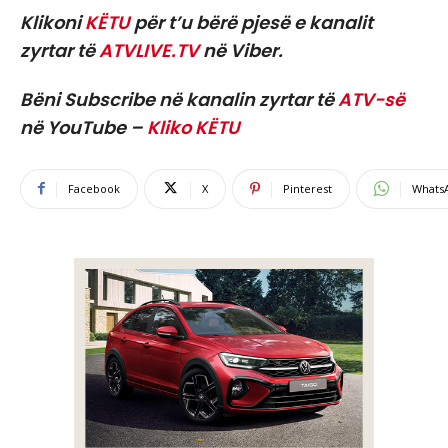
Klikoni
KËTU
për t’u bërë pjesë e kanalit
zyrtar të
ATVLIVE.TV
në Viber.
Bëni Subscribe në kanalin zyrtar të
ATV-së
në YouTube –
Kliko KËTU
Facebook
X
Pinterest
Whats