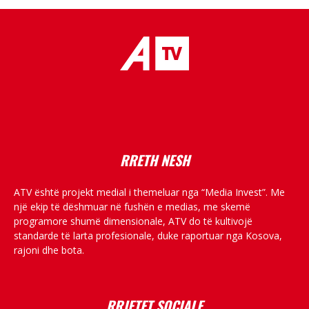
placeholder text
RRETH NESH
ATV është projekt medial i themeluar nga “Media Invest”. Me
një ekip të dëshmuar në fushën e medias, me skemë
programore shumë dimensionale, ATV do të kultivojë
standarde të larta profesionale, duke raportuar nga Kosova,
rajoni dhe bota.
RRJETET SOCIALE