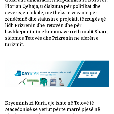
Florian Qehaja, u diskutua për politikat dhe
qeverisjen lokale, me theks të veçantë për
rëndësinë dhe statusin e projektit të rrugës që
lidh Prizrenin dhe Tetovën dhe për
bashkëpunimin e komunave rreth malit Sharr,
sidomos Tetovës dhe Prizrenin në sferën e
turizmit.
Kryeministri Kurti, dje ishte në Tetovë të
Maqedonisë së Veriut për të marrë pjesë në