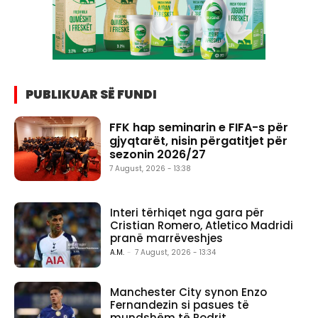
PUBLIKUAR SË FUNDI
FFK hap seminarin e FIFA-s për
gjyqtarët, nisin përgatitjet për
sezonin 2026/27
7 August, 2026 - 13:38
Interi tërhiqet nga gara për
Cristian Romero, Atletico Madridi
pranë marrëveshjes
A.M.
-
7 August, 2026 - 13:34
Manchester City synon Enzo
Fernandezin si pasues të
mundshëm të Rodrit