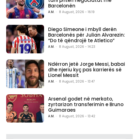
tani priten negociatat me
Barcelonën
A.M.
-
8 August, 2026 - 16:19
Diego Simeone i mbyll derën
Barcelonës për Julian Alvarezin:
“Do të qëndrojë te Atletico”
A.M.
-
8 August, 2026 - 14:23
Ndërron jetë Jorge Messi, babai
dhe njeriu kyç pas karrierës së
Lionel Messit
A.M.
-
8 August, 2026 - 13:47
Arsenal godet në merkato,
zyrtarizon transferimin e Bruno
Guimaraes
A.M.
-
8 August, 2026 - 13:42