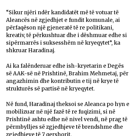
“Sikur njëri ndër kandidatët më të votuar të
Aleancës në zgjedhjet e fundit komunale, ai
përfaqëson një gjeneratë të re politikani,
kreativ, të përkushtuar dhe i dëshmuar edhe si
sipërmarrës i suksesshëm në kryeqytet”, ka
shkruar Haradinaj.
Ai ka falënderuar edhe ish-kryetarin e Degës
së AAK-së në Prishtinë, Brahim Mehmetaj, për
angazhimin dhe kontributin e tij në krye të
strukturës së partisë në kryeqytet.
Në fund, Haradinaj theksoi se Aleanca po hyn e
mobilizuar në një fazë të re fuqizimi, si në
Prishtinë ashtu edhe në nivel vendi, në prag të
përmbylljes së zgjedhjeve të brendshme dhe
zgjedhjeve të 7 qershorit.