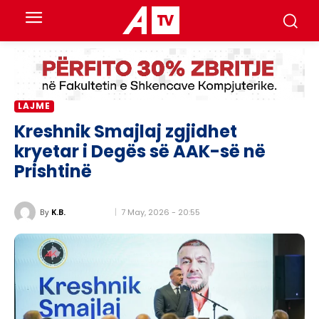
LAJME
Kreshnik Smajlaj zgjidhet
kryetar i Degës së AAK-së në
Prishtinë
7 May, 2026 - 20:55
By
K.B.