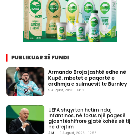
PUBLIKUAR SË FUNDI
Armando Broja jashtë edhe në
Kupë, mbetet e paqartë e
ardhmja e sulmuesit te Burnley
9 August, 2026 - 13:18
UEFA shqyrton hetim ndaj
Infantinos, në fokus një pagesë
gjashtëshifrore gjatë kohës së tij
në drejtim
A.M.
-
9 August, 2026 - 12:58