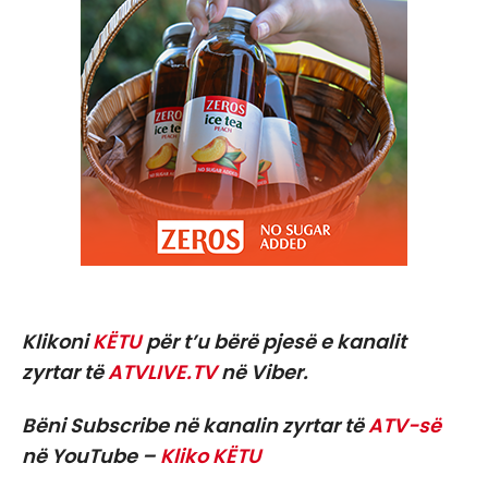
Klikoni
KËTU
për t’u bërë pjesë e kanalit
zyrtar të
ATVLIVE.TV
në Viber.
Bëni Subscribe në kanalin zyrtar të
ATV-së
në YouTube –
Kliko KËTU