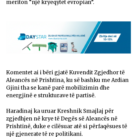
meriton “një kryeqytet evropian”.
Komentet ai i bëri gjatë Kuvendit Zgjedhor të
Aleancës në Prishtina, ku së bashku me Ardian
Gjini tha se kanë parë mobilizimin dhe
energjinë e strukturave të partisë.
Haradinaj ka uruar Kreshnik Smajlaj për
zgjedhjen në krye të Degës së Aleancës në
Prishtinë, duke e cilësuar atë si përfaqësues të
një gjenerate të re politikani.