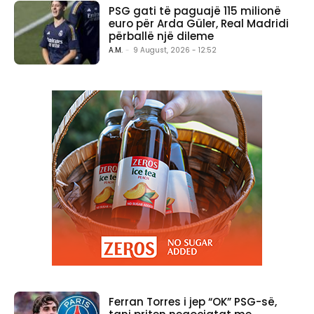
PSG gati të paguajë 115 milionë
euro për Arda Güler, Real Madridi
përballë një dileme
A.M.
-
9 August, 2026 - 12:52
Ferran Torres i jep “OK” PSG-së,