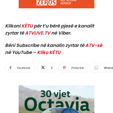
Klikoni
KËTU
për t’u bërë pjesë e kanalit
zyrtar të
ATVLIVE.TV
në Viber.
Bëni Subscribe në kanalin zyrtar të
ATV-së
në YouTube –
Kliko KËTU
Facebook
X
Pinterest
Whats