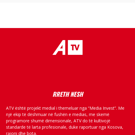
placeholder text
RRETH NESH
ATV është projekt medial i themeluar nga “Media Invest”. Me
një ekip të dëshmuar në fushën e medias, me skemë
programore shumë dimensionale, ATV do të kultivojë
standarde të larta profesionale, duke raportuar nga Kosova,
rajoni dhe bota.