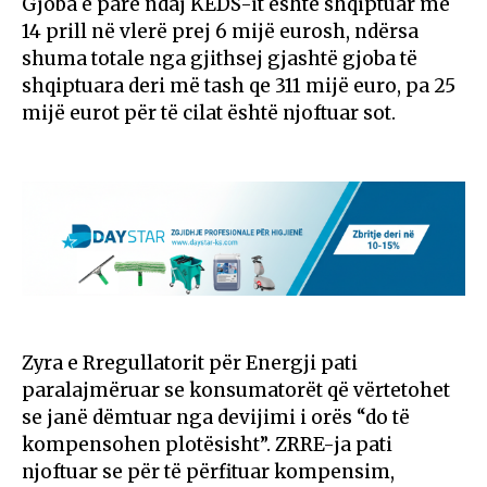
Gjoba e parë ndaj KEDS-it është shqiptuar më
14 prill në vlerë prej 6 mijë eurosh, ndërsa
shuma totale nga gjithsej gjashtë gjoba të
shqiptuara deri më tash qe 311 mijë euro, pa 25
mijë eurot për të cilat është njoftuar sot.
Zyra e Rregullatorit për Energji pati
paralajmëruar se konsumatorët që vërtetohet
se janë dëmtuar nga devijimi i orës “do të
kompensohen plotësisht”. ZRRE-ja pati
njoftuar se për të përfituar kompensim,