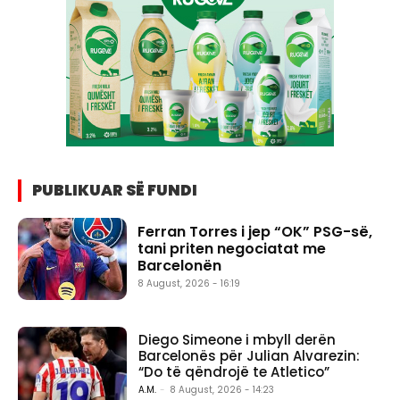
PUBLIKUAR SË FUNDI
Ferran Torres i jep “OK” PSG-së,
tani priten negociatat me
Barcelonën
8 August, 2026 - 16:19
Diego Simeone i mbyll derën
Barcelonës për Julian Alvarezin:
“Do të qëndrojë te Atletico”
A.M.
-
8 August, 2026 - 14:23