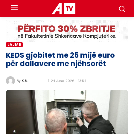
LAJME
KEDS gjobitet me 25 mijë euro
për dallavere me njëhsorët
24 June, 2026 - 13:54
By
K.B.