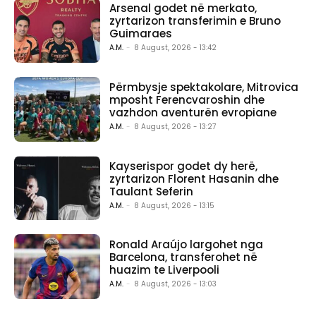
Arsenal godet në merkato,
zyrtarizon transferimin e Bruno
Guimaraes
A.M.
-
8 August, 2026 - 13:42
Përmbysje spektakolare, Mitrovica
mposht Ferencvaroshin dhe
vazhdon aventurën evropiane
A.M.
-
8 August, 2026 - 13:27
Kayserispor godet dy herë,
zyrtarizon Florent Hasanin dhe
Taulant Seferin
A.M.
-
8 August, 2026 - 13:15
Ronald Araújo largohet nga
Barcelona, transferohet në
huazim te Liverpooli
A.M.
-
8 August, 2026 - 13:03