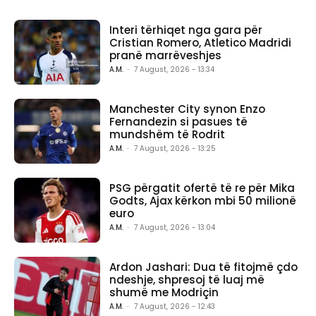
Interi tërhiqet nga gara për
Cristian Romero, Atletico Madridi
pranë marrëveshjes
A.M.
-
7 August, 2026 - 13:34
Manchester City synon Enzo
Fernandezin si pasues të
mundshëm të Rodrit
A.M.
-
7 August, 2026 - 13:25
PSG përgatit ofertë të re për Mika
Godts, Ajax kërkon mbi 50 milionë
euro
A.M.
-
7 August, 2026 - 13:04
Ardon Jashari: Dua të fitojmë çdo
ndeshje, shpresoj të luaj më
shumë me Modriçin
A.M.
-
7 August, 2026 - 12:43