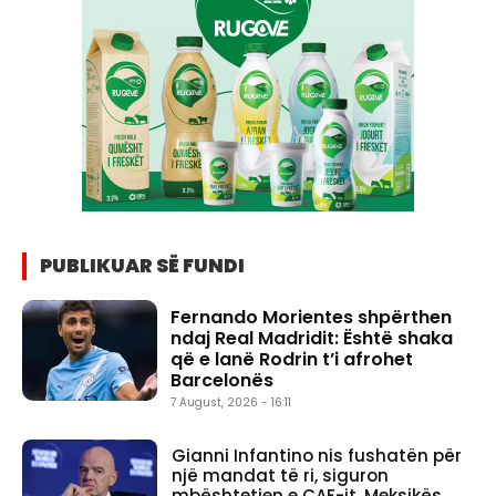
PUBLIKUAR SË FUNDI
Fernando Morientes shpërthen
ndaj Real Madridit: Është shaka
që e lanë Rodrin t’i afrohet
Barcelonës
7 August, 2026 - 16:11
Gianni Infantino nis fushatën për
një mandat të ri, siguron
mbështetjen e CAF-it, Meksikës