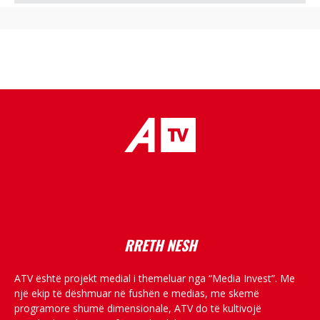
placeholder text
RRETH NESH
ATV është projekt medial i themeluar nga “Media Invest”. Me
një ekip të dëshmuar në fushën e medias, me skemë
programore shumë dimensionale, ATV do të kultivojë