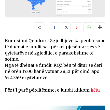
Komisioni Qendror i Zgjedhjeve ka përditësuar
të dhënat e fundit sa i përket pjesëmarrjes së
qytetarëve në zgjedhjet e parakohshme të
sotme.
Nga të dhënat e fundit, KQZ bën të ditur se deri
në orën 17:00 kanë votuar 28,21 për qind, apo
552.249 e qytetarëve.
Për t’i parë përditësimet e fundit klikoni
këtu