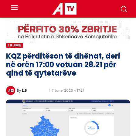
LAJME
KQZ përditëson të dhënat, deri
në orën 17:00 votuan 28.21 për
qind të qytetarëve
7 June, 2026 - 17:31
By
L.B