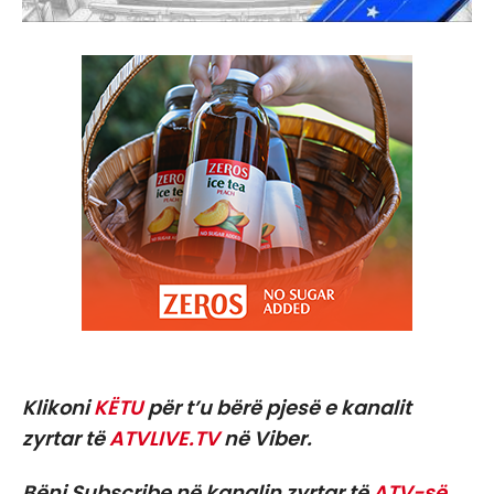
Klikoni
KËTU
për t’u bërë pjesë e kanalit
zyrtar të
ATVLIVE.TV
në Viber.
Bëni Subscribe në kanalin zyrtar të
ATV-së