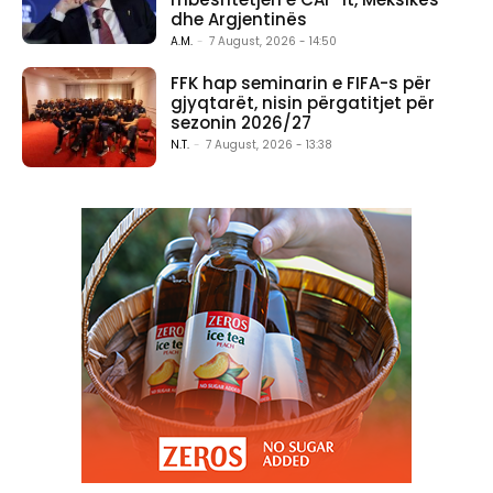
dhe Argjentinës
A.M.
-
7 August, 2026 - 14:50
FFK hap seminarin e FIFA-s për
gjyqtarët, nisin përgatitjet për
sezonin 2026/27
N.T.
-
7 August, 2026 - 13:38