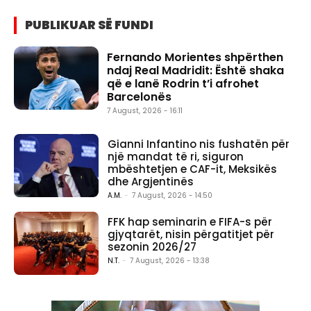
PUBLIKUAR SË FUNDI
Fernando Morientes shpërthen
ndaj Real Madridit: Është shaka
që e lanë Rodrin t’i afrohet
Barcelonës
7 August, 2026 - 16:11
Gianni Infantino nis fushatën për
një mandat të ri, siguron
mbështetjen e CAF-it, Meksikës
dhe Argjentinës
A.M.
-
7 August, 2026 - 14:50
FFK hap seminarin e FIFA-s për
gjyqtarët, nisin përgatitjet për
sezonin 2026/27
N.T.
-
7 August, 2026 - 13:38