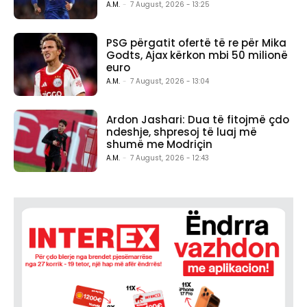
A.M.
-
7 August, 2026 - 13:25
PSG përgatit ofertë të re për Mika
Godts, Ajax kërkon mbi 50 milionë
euro
A.M.
-
7 August, 2026 - 13:04
Ardon Jashari: Dua të fitojmë çdo
ndeshje, shpresoj të luaj më
shumë me Modriçin
A.M.
-
7 August, 2026 - 12:43