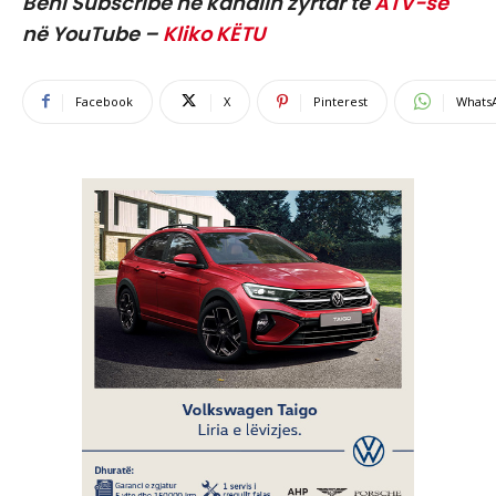
Bëni Subscribe në kanalin zyrtar të
ATV-së
në YouTube –
Kliko KËTU
Facebook
X
Pinterest
Whats