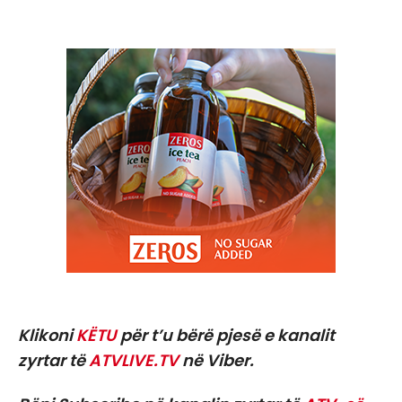
Klikoni
KËTU
për t’u bërë pjesë e kanalit
zyrtar të
ATVLIVE.TV
në Viber.