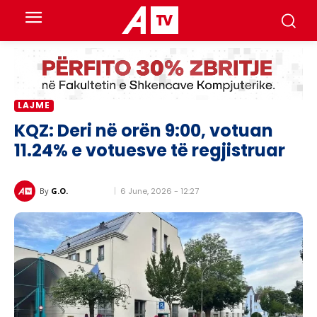
LAJME
KQZ: Deri në orën 9:00, votuan
11.24% e votuesve të regjistruar
6 June, 2026 - 12:27
By
G.O.