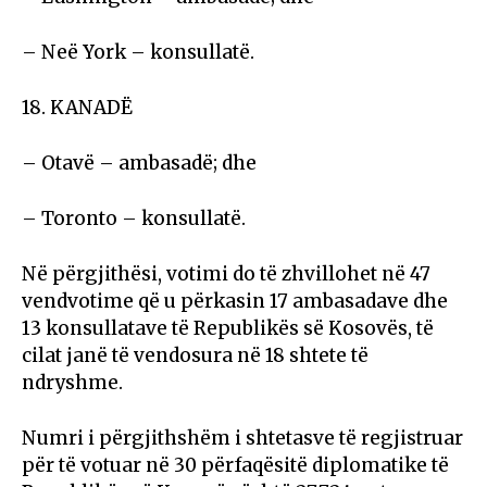
– Neë York – konsullatë.
18. KANADË
– Otavë – ambasadë; dhe
– Toronto – konsullatë.
Në përgjithësi, votimi do të zhvillohet në 47
vendvotime që u përkasin 17 ambasadave dhe
13 konsullatave të Republikës së Kosovës, të
cilat janë të vendosura në 18 shtete të
ndryshme.
Numri i përgjithshëm i shtetasve të regjistruar
për të votuar në 30 përfaqësitë diplomatike të