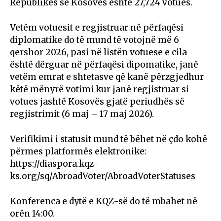
Republikës së Kosovës është 27,724 votues.
Vetëm votuesit e regjistruar në përfaqësi
diplomatike do të mund të votojnë më 6
qershor 2026, pasi në listën votuese e cila
është dërguar në përfaqësi dipomatike, janë
vetëm emrat e shtetasve që kanë përzgjedhur
këtë mënyrë votimi kur janë regjistruar si
votues jashtë Kosovës gjatë periudhës së
regjistrimit (6 maj – 17 maj 2026).
Verifikimi i statusit mund të bëhet në çdo kohë
përmes platformës elektronike:
https://diaspora.kqz-
ks.org/sq/AbroadVoter/AbroadVoterStatuses
Konferenca e dytë e KQZ-së do të mbahet në
orën 14:00.