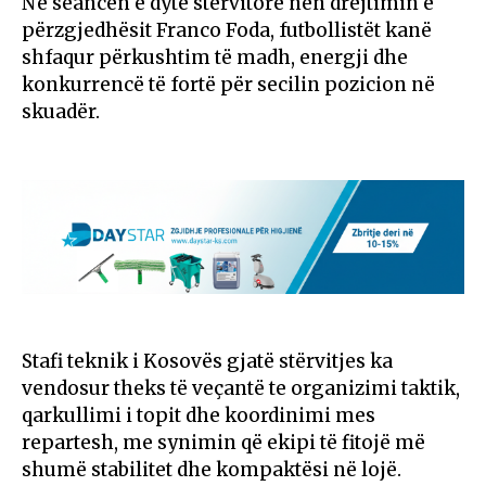
Në seancën e dytë stërvitore nën drejtimin e
përzgjedhësit Franco Foda, futbollistët kanë
shfaqur përkushtim të madh, energji dhe
konkurrencë të fortë për secilin pozicion në
skuadër.
Stafi teknik i Kosovës gjatë stërvitjes ka
vendosur theks të veçantë te organizimi taktik,
qarkullimi i topit dhe koordinimi mes
repartesh, me synimin që ekipi të fitojë më
shumë stabilitet dhe kompaktësi në lojë.