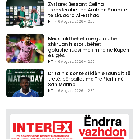
Zyrtare: Bersant Celina
transferohet në Arabinë Saudite
te skuadra Al-Ettifaq
N.T.
-
6 August, 2026 - 12:38
Messi rikthehet me gola dhe
shkruan histori, bëhet
golashënuesi më i mirë në Kupën
e Ligës
N.T.
-
6 August, 2026 - 12:36
Drita nis sonte sfidën e raundit të
tretë, përballet me Tre Fiorin në
San Marino
N.T.
-
6 August, 2026 - 12:30