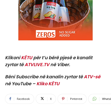
Klikoni
KËTU
për t’u bërë pjesë e kanalit
zyrtar të
ATVLIVE.TV
në Viber.
Bëni Subscribe në kanalin zyrtar të
ATV-së
në YouTube –
Kliko KËTU
Facebook
X
Pinterest
Whats