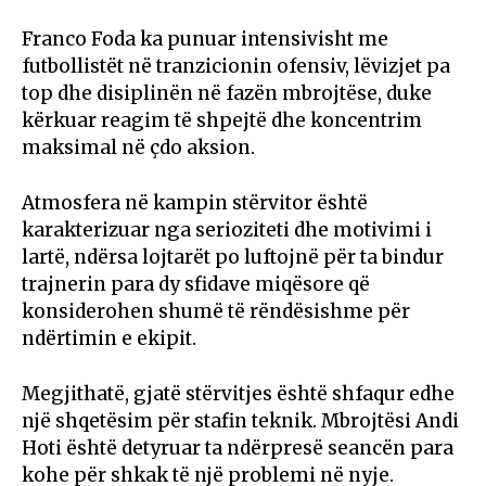
Franco Foda ka punuar intensivisht me
futbollistët në tranzicionin ofensiv, lëvizjet pa
top dhe disiplinën në fazën mbrojtëse, duke
kërkuar reagim të shpejtë dhe koncentrim
maksimal në çdo aksion.
Atmosfera në kampin stërvitor është
karakterizuar nga serioziteti dhe motivimi i
lartë, ndërsa lojtarët po luftojnë për ta bindur
trajnerin para dy sfidave miqësore që
konsiderohen shumë të rëndësishme për
ndërtimin e ekipit.
Megjithatë, gjatë stërvitjes është shfaqur edhe
një shqetësim për stafin teknik. Mbrojtësi Andi
Hoti është detyruar ta ndërpresë seancën para
kohe për shkak të një problemi në nyje.