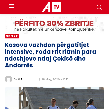
SPORT
Kosova vazhdon përgatitjet
intensive, Foda rrit ritmin para
ndeshjeve ndaj Çekisë dhe
Andorrës
28 May, 2026 - 15:17
By
N.T.