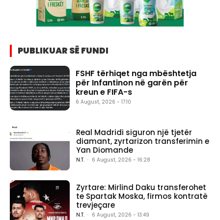
PUBLIKUAR SË FUNDI
FSHF tërhiqet nga mbështetja
për Infantinon në garën për
kreun e FIFA-s
6 August, 2026 - 17:10
Real Madridi siguron një tjetër
diamant, zyrtarizon transferimin e
Yan Diomande
N.T.
-
6 August, 2026 - 16:28
Zyrtare: Mirlind Daku transferohet
te Spartak Moska, firmos kontratë
trevjeçare
N.T.
-
6 August, 2026 - 13:49