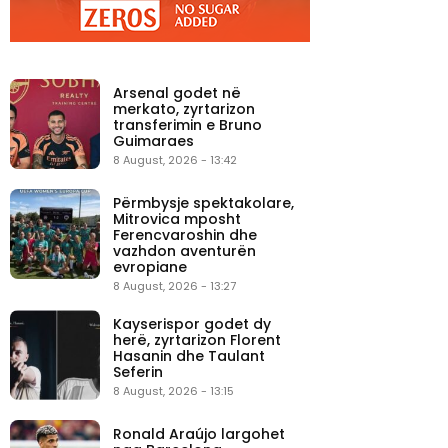
Arsenal godet në
merkato, zyrtarizon
transferimin e Bruno
Guimaraes
8 August, 2026 - 13:42
Përmbysje spektakolare,
Mitrovica mposht
Ferencvaroshin dhe
vazhdon aventurën
evropiane
8 August, 2026 - 13:27
Kayserispor godet dy
herë, zyrtarizon Florent
Hasanin dhe Taulant
Seferin
8 August, 2026 - 13:15
Ronald Araújo largohet