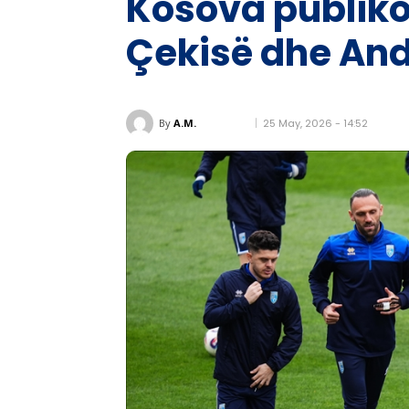
Kosova publiko
Çekisë dhe An
25 May, 2026 - 14:52
By
A.M.