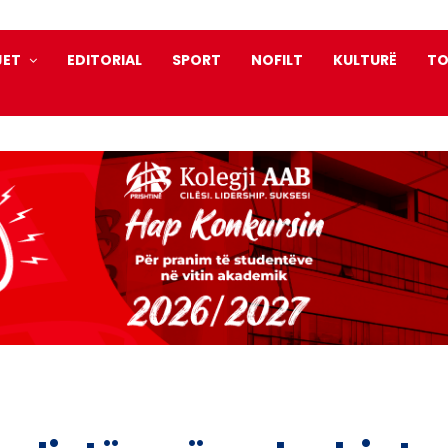
JET
EDITORIAL
SPORT
NOFILT
KULTURË
TO