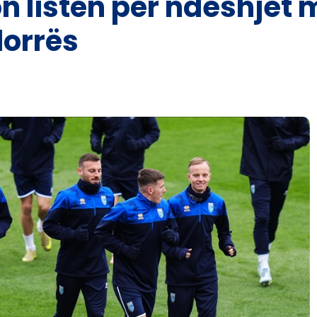
n listën për ndeshjet 
dorrës