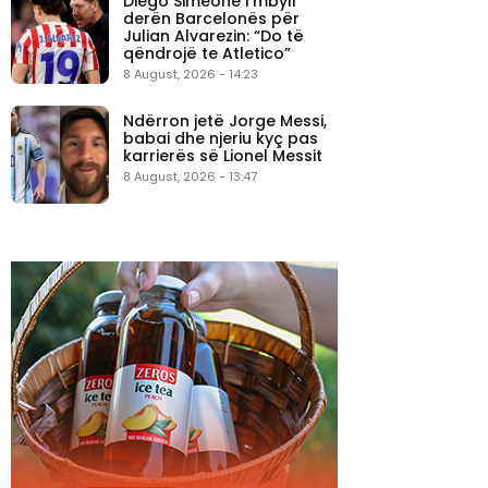
Diego Simeone i mbyll
derën Barcelonës për
Julian Alvarezin: “Do të
qëndrojë te Atletico”
8 August, 2026 - 14:23
Ndërron jetë Jorge Messi,
babai dhe njeriu kyç pas
karrierës së Lionel Messit
8 August, 2026 - 13:47