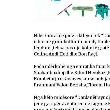
Ndër emrat që janë rikthyer tek “Dar
ishte në grumbullimin për dy finalet
lëndimit,teksa pas një kohe të gjat
Celina,Andi Hoti dhe Ron Raçi.
Foda ndërkohë nga emrat ka ftuar kë
Shabanhaxhaj dhe Rilind Nivokazi,të
Kombëtarja e Kosovës,kurse nuk janë
Rrahmani,Valon Berisha,Florent Had
Nga këto miqësore “Dardanët”synojnë
jenë gati për aventurën në Ligën e 
grup me Austrinë,Irlandën dhe Izrae