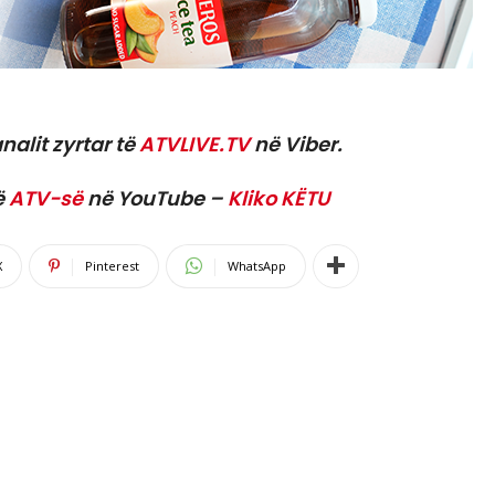
nalit zyrtar të
ATVLIVE.TV
në Viber.
ë
ATV-së
në YouTube –
Kliko KËTU
X
Pinterest
WhatsApp