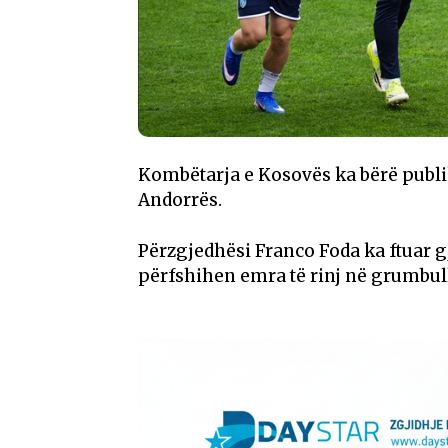
Kombëtarja e Kosovës ka bërë publi
Andorrës.
Përzgjedhësi Franco Foda ka ftuar gj
përfshihen emra të rinj në grumbull