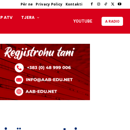
Për ne
Privacy Policy
Kontakti
P ATV
TJERA
YOUTUBE
A RADIO