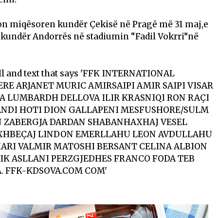
lon miqësoren kundër Çekisë në Pragë më 31 maj,e
kundër Andorrës në stadiumin “Fadil Vokrri”në