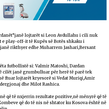
danët”janë lojtarët si Leon Avdullahu i cili nuk
 e play-off-it të Kupës së Botës shkaku i
ë janë rikthyer edhe Muharrem Jashari,Bersant
ta futbollistë si: Valmir Matoshi, Dardan
 cilët janë grumbulluar për herë të parë tek
 ftuar lojtarët kryesorë si Vedat Muriqi,Amir
ergjonaj dhe Milot Rashica.
 që të nxjerrin rezultate pozitive,në mënyrë që të
Kombeve që do të nis në shtator ku Kosova është në
lin.