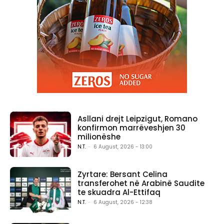
Asllani drejt Leipzigut, Romano
konfirmon marrëveshjen 30
milionëshe
N.T.
-
6 August, 2026 - 13:00
Zyrtare: Bersant Celina
transferohet në Arabinë Saudite
te skuadra Al-Ettifaq
N.T.
-
6 August, 2026 - 12:38