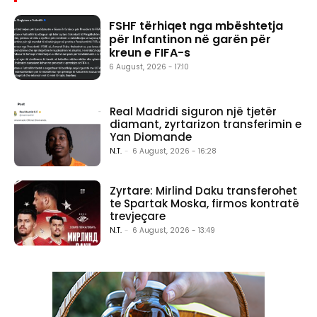
FSHF tërhiqet nga mbështetja
për Infantinon në garën për
kreun e FIFA-s
6 August, 2026 - 17:10
Real Madridi siguron një tjetër
diamant, zyrtarizon transferimin e
Yan Diomande
N.T.
-
6 August, 2026 - 16:28
Zyrtare: Mirlind Daku transferohet
te Spartak Moska, firmos kontratë
trevjeçare
N.T.
-
6 August, 2026 - 13:49