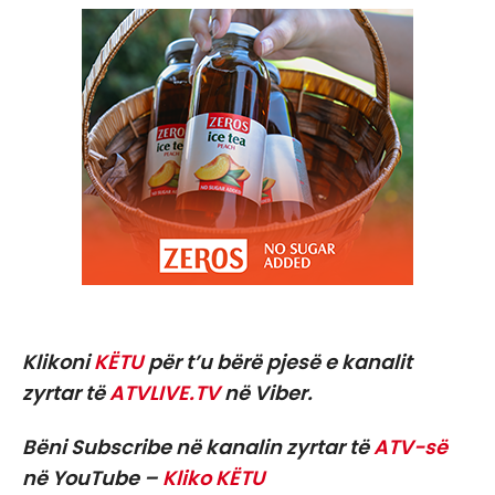
Klikoni
KËTU
për t’u bërë pjesë e kanalit
zyrtar të
ATVLIVE.TV
në Viber.
Bëni Subscribe në kanalin zyrtar të
ATV-së
në YouTube –
Kliko KËTU