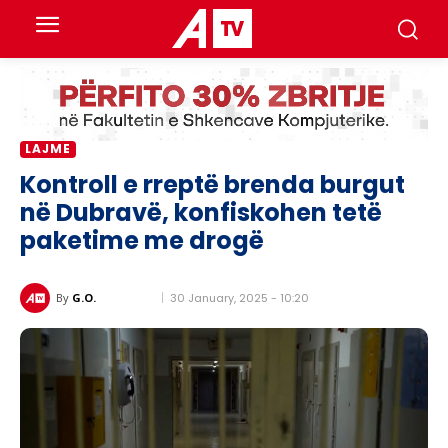
LAJME
Kontroll e rreptë brenda burgut
në Dubravë, konfiskohen tetë
paketime me drogë
30 January, 2025 - 10:20
By
G.O.