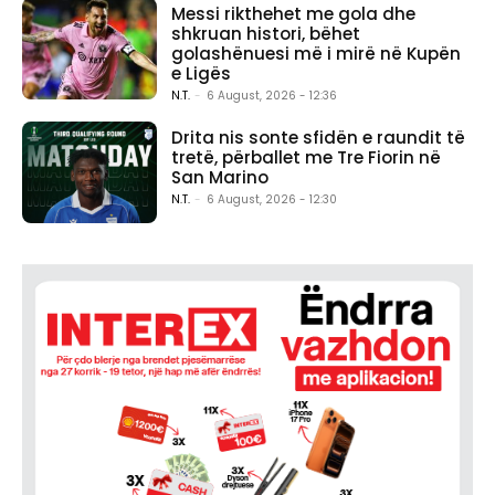
Messi rikthehet me gola dhe
shkruan histori, bëhet
golashënuesi më i mirë në Kupën
e Ligës
N.T.
-
6 August, 2026 - 12:36
Drita nis sonte sfidën e raundit të
tretë, përballet me Tre Fiorin në
San Marino
N.T.
-
6 August, 2026 - 12:30