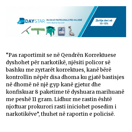
“Pas raportimit se në Qendrën Korrektuese
dyshohet për narkotikë, njësiti policor së
bashku me zyrtarët korrektues, kanë bërë
kontrollin nëpër disa dhoma ku gjatë bastisjes
në dhomë në një gyp kanë gjetur dhe
konfiskuar 8 paketime të dyshuara marihuanë
me peshë 11 gram. Lidhur me rastin është
njoftuar prokurori rasti iniciohet posedim i
narkotikëve”, thuhet në raportin e policisë.