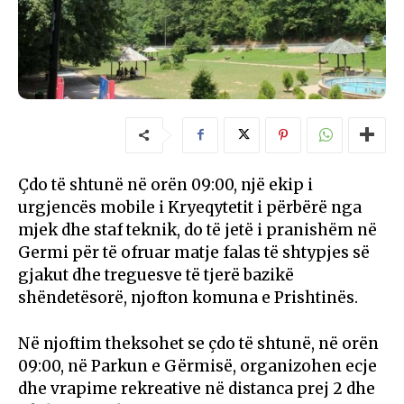
Çdo të shtunë në orën 09:00, një ekip i
urgjencës mobile i Kryeqytetit i përbërë nga
mjek dhe staf teknik, do të jetë i pranishëm në
Germi për të ofruar matje falas të shtypjes së
gjakut dhe treguesve të tjerë bazikë
shëndetësorë, njofton komuna e Prishtinës.
Në njoftim theksohet se çdo të shtunë, në orën
09:00, në Parkun e Gërmisë, organizohen ecje
dhe vrapime rekreative në distanca prej 2 dhe