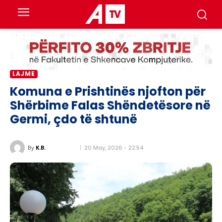
LAJME
Komuna e Prishtinës njofton për
Shërbime Falas Shëndetësore në
Germi, çdo të shtunë
20 May, 2026 - 22:54
By
K.B.