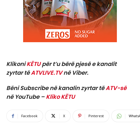
Klikoni
KËTU
për t’u bërë pjesë e kanalit
zyrtar të
ATVLIVE.TV
në Viber.
Bëni Subscribe në kanalin zyrtar të
ATV-së
në YouTube –
Kliko KËTU
Facebook
X
Pinterest
Whats