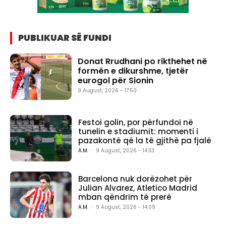
PUBLIKUAR SË FUNDI
Donat Rrudhani po rikthehet në
formën e dikurshme, tjetër
eurogol për Sionin
9 August, 2026 - 17:50
Festoi golin, por përfundoi në
tunelin e stadiumit: momenti i
pazakontë që la të gjithë pa fjalë
A.M.
-
9 August, 2026 - 14:33
Barcelona nuk dorëzohet për
Julian Alvarez, Atletico Madrid
mban qëndrim të prerë
A.M.
-
9 August, 2026 - 14:09