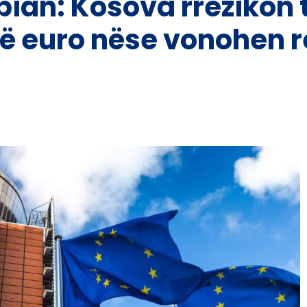
pian: Kosova rrezikon
në euro nëse vonohen r