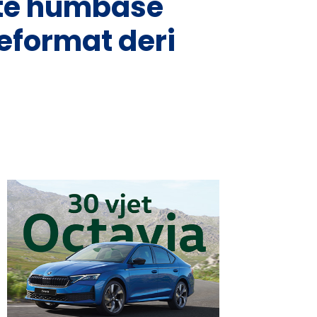
 të humbasë
eformat deri