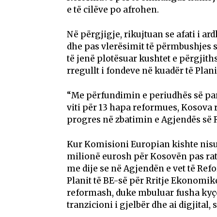
e të cilëve po afrohen.
Në përgjigje, rikujtuan se afati i a
dhe pas vlerësimit të përmbushjes 
të jenë plotësuar kushtet e përgjit
rregullt i fondeve në kuadër të Planit
“Me përfundimin e periudhës së parë
viti për 13 hapa reformues, Kosova
progres në zbatimin e Agjendës së 
Kur Komisioni Europian kishte nisur
milionë eurosh për Kosovën pas rat
me dije se në Agjendën e vet të Ref
Planit të BE-së për Rritje Ekonomik
reformash, duke mbuluar fusha kyçe 
tranzicioni i gjelbër dhe ai digjital, 