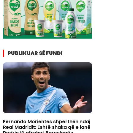
PUBLIKUAR SË FUNDI
Fernando Morientes shpërthen ndaj
Real Madridit: Është shaka që e lanë
Rodrin t’i afrohet Barcelonës