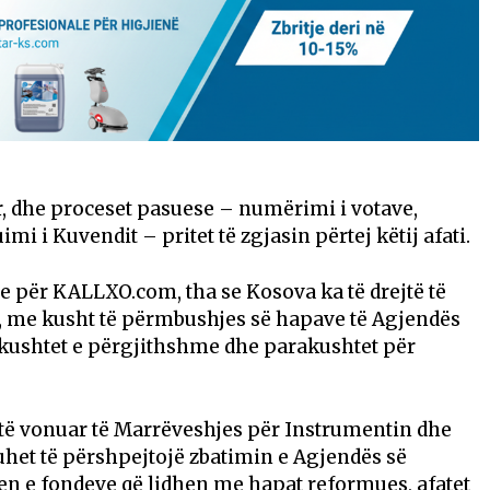
r, dhe proceset pasuese – numërimi i votave,
imi i Kuvendit – pritet të zgjasin përtej këtij afati.
e për KALLXO.com, tha se Kosova ka të drejtë të
o, me kusht të përmbushjes së hapave të Agjendës
kushtet e përgjithshme dhe parakushtet për
it të vonuar të Marrëveshjes për Instrumentin dhe
het të përshpejtojë zbatimin e Agjendës së
 e fondeve që lidhen me hapat reformues, afatet