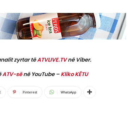
nalit zyrtar të
ATVLIVE.TV
në Viber.
ë
ATV-së
në YouTube –
Kliko KËTU
X
Pinterest
WhatsApp