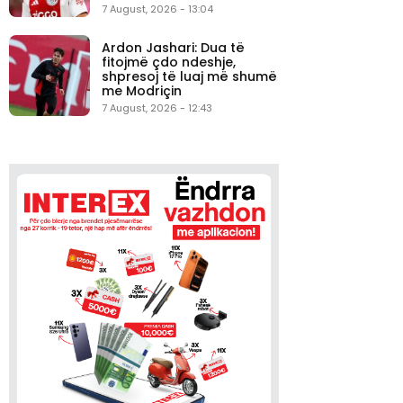
7 August, 2026 - 13:04
Ardon Jashari: Dua të
fitojmë çdo ndeshje,
shpresoj të luaj më shumë
me Modriçin
7 August, 2026 - 12:43