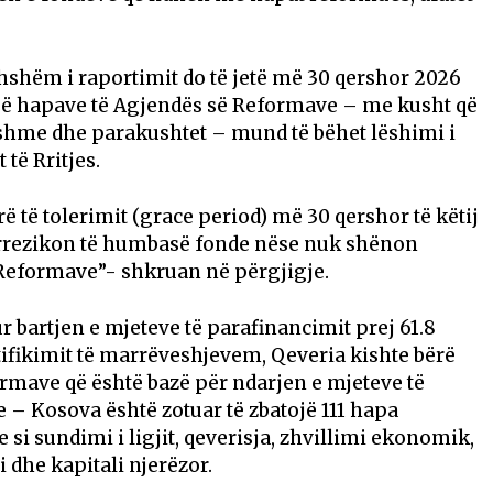
rdhshëm i raportimit do të jetë më 30 qershor 2026
së hapave të Agjendës së Reformave – me kusht që
hshme dhe parakushtet – mund të bëhet lëshimi i
 të Rritjes.
 të tolerimit (grace period) më 30 qershor të këtij
 rrezikon të humbasë fonde nëse nuk shënon
Reformave”- shkruan në përgjigje.
 bartjen e mjeteve të parafinancimit prej 61.8
ifikimit të marrëveshjevem, Qeveria kishte bërë
ormave që është bazë për ndarjen e mjeteve të
e – Kosova është zotuar të zbatojë 111 hapa
si sundimi i ligjit, qeverisja, zhvillimi ekonomik,
si dhe kapitali njerëzor.