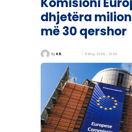
Komisioni Euro
dhjetëra milio
më 30 qershor
8 May, 2026 - 10:26
By
K.B.