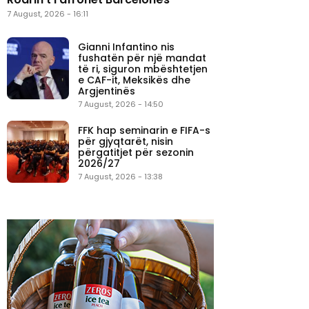
7 August, 2026 - 16:11
Gianni Infantino nis
fushatën për një mandat
të ri, siguron mbështetjen
e CAF-it, Meksikës dhe
Argjentinës
7 August, 2026 - 14:50
FFK hap seminarin e FIFA-s
për gjyqtarët, nisin
përgatitjet për sezonin
2026/27
7 August, 2026 - 13:38