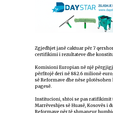
Zgjedhjet janë caktuar për 7 qersho
certifikimi i rezultateve dhe konstitu
Komisioni Europian në një përgjigj
përfitojë deri në 882.6 milionë eur
së Reformave dhe nëse plotësohen 
pagesë.
Institucioni, shtoi se pas ratifikim
Marrëveshjes së Huasë, Kosovës i du
Reformave për të shmangur humbjen