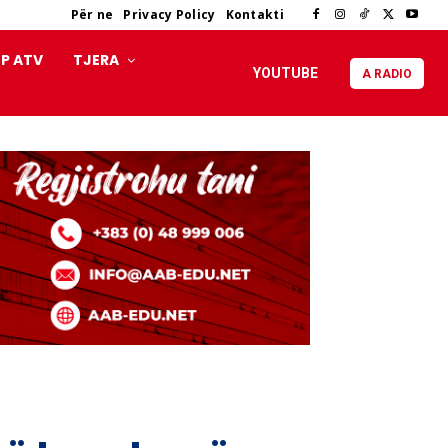
Për ne
Privacy Policy
Kontakti
P ATV
TJERA
YOUTUBE
A RADIO