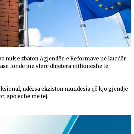
va nuk e zbaton Agjendën e Reformave në kuadër
mbasë fonde me vlerë dhjetëra milionëshe të
nksional, ndërsa ekziston mundësia që kjo gjendje
r, apo edhe më tej.