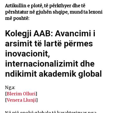
Artikullin e plotë, të përkthyer dhe të
përshtatur në gjuhën shqipe, mund ta lexoni
më poshtë:
Kolegji AAB: Avancimi i
arsimit të lartë përmes
inovacionit,
internacionalizimit dhe
ndikimit akademik global
Nga:
[
Blerim Olluri
]
[
Venera Llunji
]
Në një epokë globale të karakterizuar nga