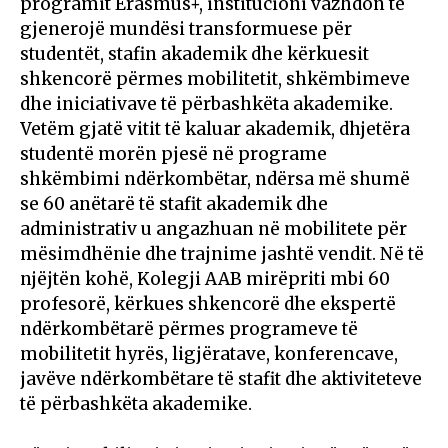
programit Erasmus+, institucioni vazhdon të
gjenerojë mundësi transformuese për
studentët, stafin akademik dhe kërkuesit
shkencorë përmes mobilitetit, shkëmbimeve
dhe iniciativave të përbashkëta akademike.
Vetëm gjatë vitit të kaluar akademik, dhjetëra
studentë morën pjesë në programe
shkëmbimi ndërkombëtar, ndërsa më shumë
se 60 anëtarë të stafit akademik dhe
administrativ u angazhuan në mobilitete për
mësimdhënie dhe trajnime jashtë vendit. Në të
njëjtën kohë, Kolegji AAB mirëpriti mbi 60
profesorë, kërkues shkencorë dhe ekspertë
ndërkombëtarë përmes programeve të
mobilitetit hyrës, ligjëratave, konferencave,
javëve ndërkombëtare të stafit dhe aktiviteteve
të përbashkëta akademike.