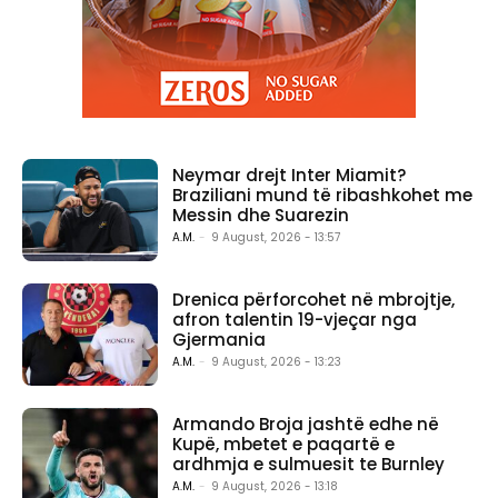
Neymar drejt Inter Miamit?
Braziliani mund të ribashkohet me
Messin dhe Suarezin
A.M.
-
9 August, 2026 - 13:57
Drenica përforcohet në mbrojtje,
afron talentin 19-vjeçar nga
Gjermania
A.M.
-
9 August, 2026 - 13:23
Armando Broja jashtë edhe në
Kupë, mbetet e paqartë e
ardhmja e sulmuesit te Burnley
A.M.
-
9 August, 2026 - 13:18