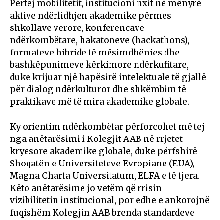
Përtej mobilitetit, institucioni nxit në mënyrë
aktive ndërlidhjen akademike përmes
shkollave verore, konferencave
ndërkombëtare, hakatoneve (hackathons),
formateve hibride të mësimdhënies dhe
bashkëpunimeve kërkimore ndërkufitare,
duke krijuar një hapësirë intelektuale të gjallë
për dialog ndërkulturor dhe shkëmbim të
praktikave më të mira akademike globale.
Ky orientim ndërkombëtar përforcohet më tej
nga anëtarësimi i Kolegjit AAB në rrjetet
kryesore akademike globale, duke përfshirë
Shoqatën e Universiteteve Evropiane (EUA),
Magna Charta Universitatum, ELFA e të tjera.
Këto anëtarësime jo vetëm që rrisin
vizibilitetin institucional, por edhe e ankorojnë
fuqishëm Kolegjin AAB brenda standardeve