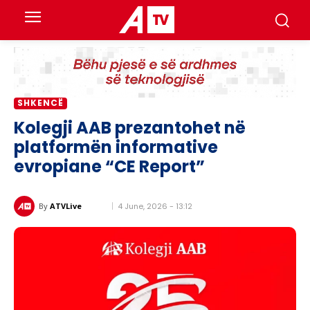
SHKENCË
Kolegji AAB prezantohet në
platformën informative
evropiane “CE Report”
4 June, 2026 - 13:12
By
ATVLive