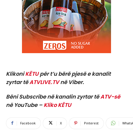
Klikoni
KËTU
për t’u bërë pjesë e kanalit
zyrtar të
ATVLIVE.TV
në Viber.
Bëni Subscribe në kanalin zyrtar të
ATV-së
në YouTube –
Kliko KËTU
Facebook
X
Pinterest
Whats