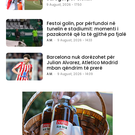
9 August, 2026 - 17:50
Festoi golin, por përfundoi në
tunelin e stadiumit: momenti i
pazakontë që la të gjithë pa fjalë
A.M.
-
9 August, 2026 - 14:33
Barcelona nuk dorëzohet për
Julian Alvarez, Atletico Madrid
mban qëndrim të prerë
A.M.
-
9 August, 2026 - 14:09