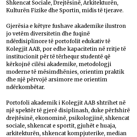
Shkencat Sociale, Drejtësinë, Arkitekturën,
Kulturën Fizike dhe Sportin, midis të tjerave.
Gjerësia e këtyre fushave akademike ilustron
jo vetëm diversitetin dhe fuqinë
ndërdisiplinore të portofolit edukativ të
Kolegjit AAB, por edhe kapacitetin në rritje të
institucionit për të tërhequr studentë që
kërkojnë cilësi akademike, metodologji
moderne të mësimdhënies, orientim praktik
dhe një përvojë arsimore me orientim
ndërkombëtar.
Portofoli akademik i Kolegjit AAB shtrihet në
një spektër të gjerë disiplinash, duke përfshirë
drejtësinë, ekonominë, psikologjinë, shkencat
sociale, shkencat e sportit, gjuhët e huaja,
arkitekturën, shkencat kompjuterike, median