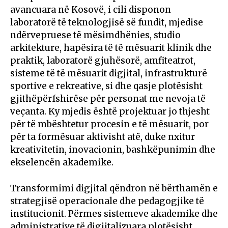
avancuara në Kosovë, i cili disponon
laboratorë të teknologjisë së fundit, mjedise
ndërvepruese të mësimdhënies, studio
arkitekture, hapësira të të mësuarit klinik dhe
praktik, laboratorë gjuhësorë, amfiteatrot,
sisteme të të mësuarit digjital, infrastrukturë
sportive e rekreative, si dhe qasje plotësisht
gjithëpërfshirëse për personat me nevoja të
veçanta. Ky mjedis është projektuar jo thjesht
për të mbështetur procesin e të mësuarit, por
për ta formësuar aktivisht atë, duke nxitur
kreativitetin, inovacionin, bashkëpunimin dhe
ekselencën akademike.
Transformimi digjital qëndron në bërthamën e
strategjisë operacionale dhe pedagogjike të
institucionit. Përmes sistemeve akademike dhe
administrative të digjitalizuara plotësisht,