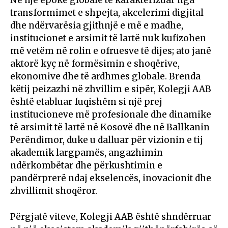
transformimet e shpejta, akcelerimi digjital
dhe ndërvarësia gjithnjë e më e madhe,
institucionet e arsimit të lartë nuk kufizohen
më vetëm në rolin e ofruesve të dijes; ato janë
aktorë kyç në formësimin e shoqërive,
ekonomive dhe të ardhmes globale. Brenda
këtij peizazhi në zhvillim e sipër, Kolegji AAB
është etabluar fuqishëm si një prej
institucioneve më profesionale dhe dinamike
të arsimit të lartë në Kosovë dhe në Ballkanin
Perëndimor, duke u dalluar për vizionin e tij
akademik largpamës, angazhimin
ndërkombëtar dhe përkushtimin e
pandërprerë ndaj ekselencës, inovacionit dhe
zhvillimit shoqëror.
Përgjatë viteve, Kolegji AAB është shndërruar