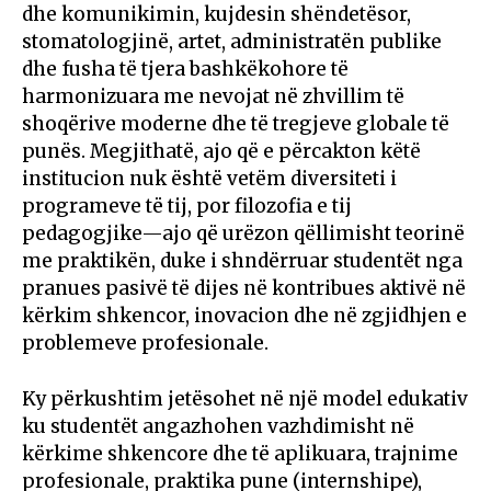
dhe komunikimin, kujdesin shëndetësor,
stomatologjinë, artet, administratën publike
dhe fusha të tjera bashkëkohore të
harmonizuara me nevojat në zhvillim të
shoqërive moderne dhe të tregjeve globale të
punës. Megjithatë, ajo që e përcakton këtë
institucion nuk është vetëm diversiteti i
programeve të tij, por filozofia e tij
pedagogjike—ajo që urëzon qëllimisht teorinë
me praktikën, duke i shndërruar studentët nga
pranues pasivë të dijes në kontribues aktivë në
kërkim shkencor, inovacion dhe në zgjidhjen e
problemeve profesionale.
Ky përkushtim jetësohet në një model edukativ
ku studentët angazhohen vazhdimisht në
kërkime shkencore dhe të aplikuara, trajnime
profesionale, praktika pune (internshipe),