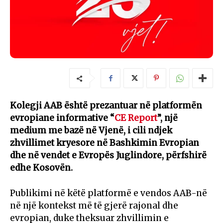
Kolegji AAB është prezantuar në platformën
evropiane informative “
CE Report
”, një
medium me bazë në Vjenë, i cili ndjek
zhvillimet kryesore në Bashkimin Evropian
dhe në vendet e Evropës Juglindore, përfshirë
edhe Kosovën.
Publikimi në këtë platformë e vendos AAB-në
në një kontekst më të gjerë rajonal dhe
evropian, duke theksuar zhvillimin e