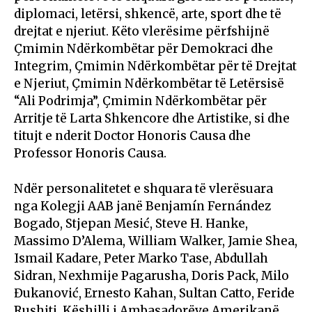
diplomaci, letërsi, shkencë, arte, sport dhe të
drejtat e njeriut. Këto vlerësime përfshijnë
Çmimin Ndërkombëtar për Demokraci dhe
Integrim, Çmimin Ndërkombëtar për të Drejtat
e Njeriut, Çmimin Ndërkombëtar të Letërsisë
“Ali Podrimja”, Çmimin Ndërkombëtar për
Arritje të Larta Shkencore dhe Artistike, si dhe
titujt e nderit Doctor Honoris Causa dhe
Professor Honoris Causa.
Ndër personalitetet e shquara të vlerësuara
nga Kolegji AAB janë Benjamín Fernández
Bogado, Stjepan Mesić, Steve H. Hanke,
Massimo D’Alema, William Walker, Jamie Shea,
Ismail Kadare, Peter Marko Tase, Abdullah
Sidran, Nexhmije Pagarusha, Doris Pack, Milo
Đukanović, Ernesto Kahan, Sultan Catto, Feride
Rushiti, Këshilli i Ambasadorëve Amerikanë