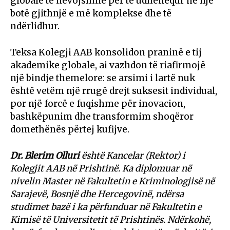
globale të nevojshme për të udhëhequr në një
botë gjithnjë e më komplekse dhe të
ndërlidhur.
Teksa Kolegji AAB konsolidon praninë e tij
akademike globale, ai vazhdon të riafirmojë
një bindje themelore: se arsimi i lartë nuk
është vetëm një rrugë drejt suksesit individual,
por një forcë e fuqishme për inovacion,
bashkëpunim dhe transformim shoqëror
domethënës përtej kufijve.
Dr. Blerim Olluri
është Kancelar (Rektor) i
Kolegjit AAB në Prishtinë. Ka diplomuar në
nivelin Master në Fakultetin e Kriminologjisë në
Sarajevë, Bosnjë dhe Hercegovinë, ndërsa
studimet bazë i ka përfunduar në Fakultetin e
Kimisë të Universitetit të Prishtinës. Ndërkohë,