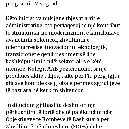
programin Visegrad+.
Këto iniciativa nuk janë thjesht arritje
administrative; ato përfaqësojnë një kontribut
të strukturuar në modernizimin e kurrikulave,
avancimin shkencor, zhvillimin e
ndërmarrësisë, inovacionin teknologjik,
tranzicionet e qëndrueshmërisë dhe
bashkëpunimin ndërsektorial. Në këtë
mënyrë, Kolegji AAB pozicionohet si një
prodhues aktiv i dijes, i aftë për t’iu përgjigjur
sfidave komplekse globale përmes zgjidhjeve
të bazuara në kërkim shkencor.
Institucioni gjithashtu dëshmon një
përkushtim të fortë dhe të palëkundur ndaj
Objektivave të Kombeve të Bashkuara për
Zhvillim të Qëndrueshëm (SDGs), duke