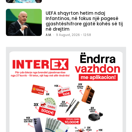
UEFA shqyrton hetim ndaj
Infantinos, në fokus një pagesë
gjashtëshifrore gjatë kohës së tij
në drejtim
A.M.
-
9 August, 2026 - 12:58