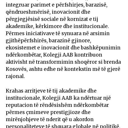
integruar parimet e përfshirjes, barazisë,
qëndrueshmërisë, inovacionit dhe
përgjegjësisë sociale në kornizat e tij
akademike, kërkimore dhe institucionale.
Përmes iniciativave të synuara në arsimin
gjithëpërfshirës, barazinë gjinore,
ekosistemet e inovacionit dhe bashkëpunimin
ndërkombëtar, Kolegji AAB kontribuon
aktivisht në transformimin shoqëror si brenda
Kosovës, ashtu edhe në kontekstin më të gjerë
rajonal.
Krahas arritjeve të tij akademike dhe
institucionale, Kolegji AAB ka ndërtuar një
reputacion të rëndësishëm ndërkombëtar
përmes çmimeve prestigjioze dhe
mirënjohjeve të nderit që u akordon
personaliteteve të shquara globale në politikë,