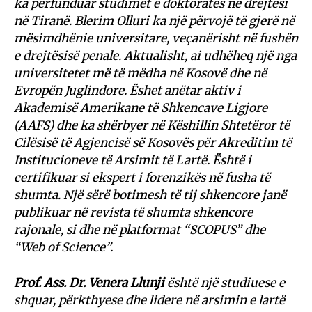
ka përfunduar studimet e doktoratës në drejtësi
në Tiranë. Blerim Olluri ka një përvojë të gjerë në
mësimdhënie universitare, veçanërisht në fushën
e drejtësisë penale. Aktualisht, ai udhëheq një nga
universitetet më të mëdha në Kosovë dhe në
Evropën Juglindore. Ëshet anëtar aktiv i
Akademisë Amerikane të Shkencave Ligjore
(AAFS) dhe ka shërbyer në Këshillin Shtetëror të
Cilësisë të Agjencisë së Kosovës për Akreditim të
Institucioneve të Arsimit të Lartë. Është i
certifikuar si ekspert i forenzikës në fusha të
shumta. Një sërë botimesh të tij shkencore janë
publikuar në revista të shumta shkencore
rajonale, si dhe në platformat “SCOPUS” dhe
“Web of Science”.
Prof. Ass. Dr. Venera Llunji
është një studiuese e
shquar, përkthyese dhe lidere në arsimin e lartë