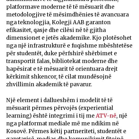
platformave moderne të të mësuarit dhe
metodologjive të mësimdhënies të avancuara
nga teknologjia, Kolegji AAB garanton
efikasitet, qasje dhe cilësi në të gjitha
dimensionet e jetës akademike. Kjo plotësohet
nga një infrastrukturë e fuqishme mbështetëse
për studentët, duke përfshirë shërbimet e
transportit falas, bibliotekat moderne dhe
hapësirat e të mësuarit të orientuara drejt
kërkimit shkencor, të cilat mundësojnë
zhvillimin akademik të pavarur.
Një element i dallueshëm i modelit të të
mësuarit përmes përvojës (experiential
learning) është integrimi i tij me
ATV-në
, një
nga platformat mediale më me ndikim në
Kosovë. Përmes këtij partneriteti, studentët e
gazetarisë, medias dhe komunikimit fitojnë