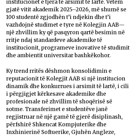
institucionet e tjera të arsimit të lartë. Vetëm
gjatë vitit akademik 2025–2026, më shumë se
100 studentë zgjodhën t’i ndjekin dhe t’i
vazhdojnë studimet e tyre në Kolegjin AAB—
një zhvillim ky që pasqyron qartë besimin në
rritje ndaj standardeve akademike të
institucionit, programeve inovative të studimit
dhe ambientit universitar bashkëkohor.
Ky trend rritës dëshmon konsolidimin e
reputacionit të Kolegjit AAB si një institucion
dinamik dhe konkurrues i arsimit të lartë, i cili
i përgjigjet kërkesave akademike dhe
profesionale në zhvillim të shoqërisë së
sotme. Transferimet e studentëve janë
regjistruar në një gamë të gjerë disiplinash,
përfshirë Shkencat Kompjuterike dhe
Inxhinierinë Softuerike, Gjuhën Angleze,