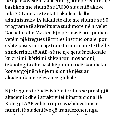
në një ekosistem akademik gjithëpërfshirës që
bashkon më shumë se 17,000 studentë aktivë,
mbi 700 anëtarë të stafit akademik dhe
administrativ, 14 fakultete dhe më shumë se 50
programe të akredituara studimore në nivelet
Bachelor dhe Master. Kjo përmasë nuk përbën
vetëm një tregues të rritjes institucionale, por
është pasqyrim i një transformimi më të thellë:
shndërrimit të AAB-së në një qendër rajonale
ku arsimi, kërkimi shkencor, inovacioni,
teknologjia dhe bashkëpunimi ndërkombëtar
konvergojnë në një mision të njësuar
akademik me relevancë globale.
Një tregues i rëndësishëm i rritjes së prestigjit
akademik dhe i atraktivitetit institucional të
Kolegjit AAB është rritja e vazhdueshme e
numrit të studentëve që transferohen nga