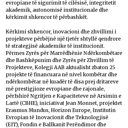
evropiane të sigurimit të cilësisë, integritetit
akademik, autonomisë institucionale dhe
kërkimit shkencor të përbashkët.
Kërkimi shkencor, inovacioni dhe zhvillimi i
projekteve përbëjnë një tjetër shtyllë qendrore
të strategjisë akademike të institucionit.
Përmes Zyrës për Marrëdhënie Ndërkombëtare
dhe Bashkëpunim dhe Zyrës për Zhvillim të
Projekteve, Kolegji AAB aktualisht zbaton 25
projekte të financuara në nivel kombëtar dhe
ndërkombëtar në kuadër të disa prej dritareve
më prestigjioze evropiane dhe rajonale,
përfshirë Ngritjen e Kapaciteteve në Arsimin e
Lartë (CBHE), iniciativat Jean Monnet, projektet
Erasmus Mundus, Horizon Europe, Institutin
Evropian të Inovacionit dhe Teknologjisë
(EIT), Fondin e Ballkanit Perëndimor dhe