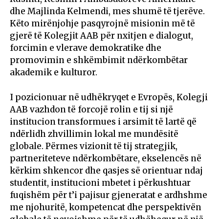
dhe Majlinda Kelmendi, mes shumë të tjerëve.
Këto mirënjohje pasqyrojnë misionin më të
gjerë të Kolegjit AAB për nxitjen e dialogut,
forcimin e vlerave demokratike dhe
promovimin e shkëmbimit ndërkombëtar
akademik e kulturor.
I pozicionuar në udhëkryqet e Evropës, Kolegji
AAB vazhdon të forcojë rolin e tij si një
institucion transformues i arsimit të lartë që
ndërlidh zhvillimin lokal me mundësitë
globale. Përmes vizionit të tij strategjik,
partneriteteve ndërkombëtare, ekselencës në
kërkim shkencor dhe qasjes së orientuar ndaj
studentit, institucioni mbetet i përkushtuar
fuqishëm për t’i pajisur gjeneratat e ardhshme
me njohuritë, kompetencat dhe perspektivën