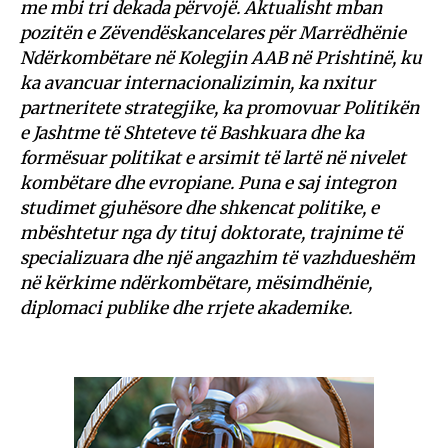
me mbi tri dekada përvojë. Aktualisht mban
pozitën e Zëvendëskancelares për Marrëdhënie
Ndërkombëtare në Kolegjin AAB në Prishtinë, ku
ka avancuar internacionalizimin, ka nxitur
partneritete strategjike, ka promovuar Politikën
e Jashtme të Shteteve të Bashkuara dhe ka
formësuar politikat e arsimit të lartë në nivelet
kombëtare dhe evropiane. Puna e saj integron
studimet gjuhësore dhe shkencat politike, e
mbështetur nga dy tituj doktorate, trajnime të
specializuara dhe një angazhim të vazhdueshëm
në kërkime ndërkombëtare, mësimdhënie,
diplomaci publike dhe rrjete akademike.