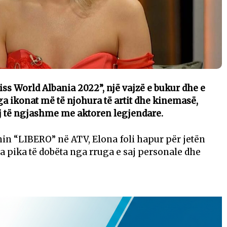
iss World Albania 2022”, një vajzë e bukur dhe e
a ikonat më të njohura të artit dhe kinemasë,
j të ngjashme me aktoren legjendare.
onin “LIBERO” në ATV, Elona foli hapur për jetën
sa pika të dobëta nga rruga e saj personale dhe