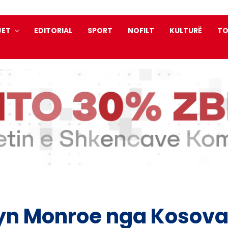
JET
EDITORIAL
SPORT
NOFILT
KULTURË
TO
lyn Monroe nga Kosova