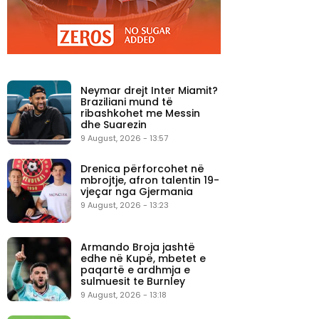
Neymar drejt Inter Miamit?
Braziliani mund të
ribashkohet me Messin
dhe Suarezin
9 August, 2026 - 13:57
Drenica përforcohet në
mbrojtje, afron talentin 19-
vjeçar nga Gjermania
9 August, 2026 - 13:23
Armando Broja jashtë
edhe në Kupë, mbetet e
paqartë e ardhmja e
sulmuesit te Burnley
9 August, 2026 - 13:18