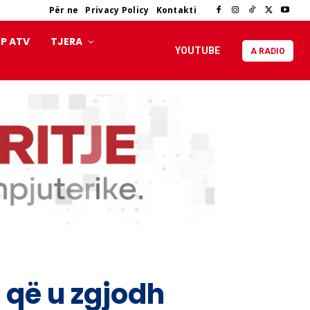
Për ne
Privacy Policy
Kontakti
P ATV
TJERA
YOUTUBE
A RADIO
 që u zgjodh