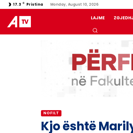
C
17.3
Pristina
Monday, August 10, 2026
LAJME
ZGJEDH
NOFILT
Kjo është Mari