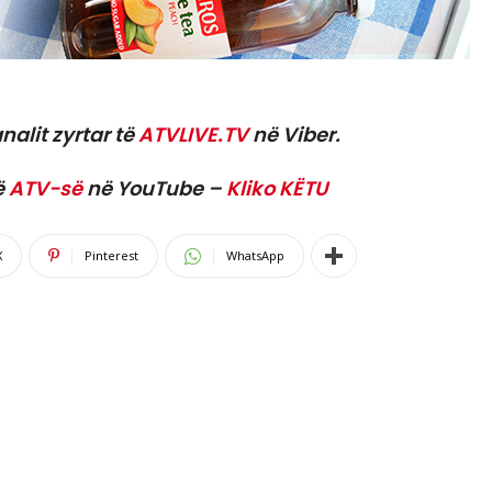
nalit zyrtar të
ATVLIVE.TV
në Viber.
ë
ATV-së
në YouTube –
Kliko KËTU
X
Pinterest
WhatsApp