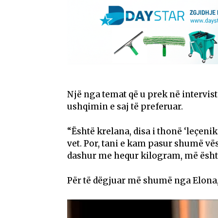
Një nga temat që u prek në intervist
ushqimin e saj të preferuar.
“Është krelana, disa i thonë ‘leçenik
vet. Por, tani e kam pasur shumë vë
dashur me hequr kilogram, më është
Për të dëgjuar më shumë nga Elona,