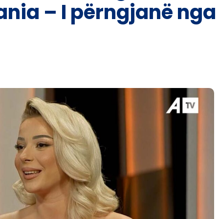
nia – I përngjanë nga f