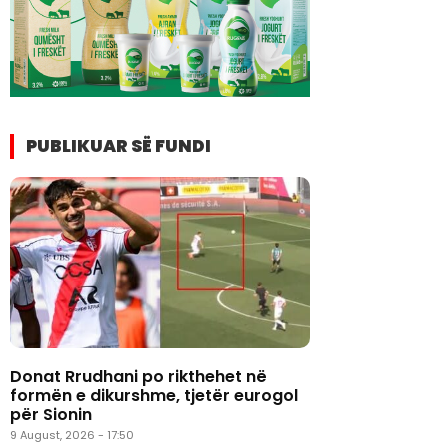
PUBLIKUAR SË FUNDI
Donat Rrudhani po rikthehet në
formën e dikurshme, tjetër eurogol
për Sionin
9 August, 2026 - 17:50