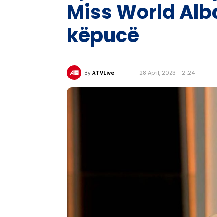
Miss World Alba
këpucë
28 April, 2023 - 21:24
By
ATVLive