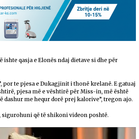
ë ishte qasja e Elonës ndaj dietave si dhe për
’, por te pjesa e Dukagjinit i thonë krelanë. E gatuaj
shtirë, pjesa më e vështirë për Miss-in, më është
 dashur me hequr dorë prej kalorive”, tregon ajo.
 sigurohuni që të shikoni videon poshtë.