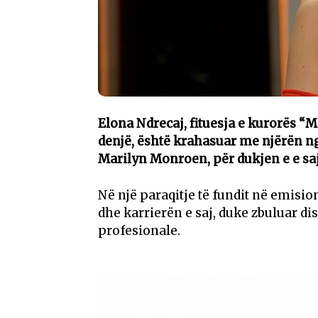
Elona Ndrecaj, fituesja e kurorës “M
denjë, është krahasuar me njërën ng
Marilyn Monroen, për dukjen e e sa
Në një paraqitje të fundit në emisi
dhe karrierën e saj, duke zbuluar di
profesionale.