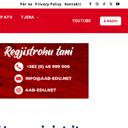
Për ne
Privacy Policy
Kontakti
P ATV
TJERA
YOUTUBE
A RADIO