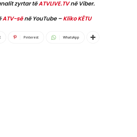
nalit zyrtar të
ATVLIVE.TV
në Viber.
ë
ATV-së
në YouTube –
Kliko KËTU
X
Pinterest
WhatsApp