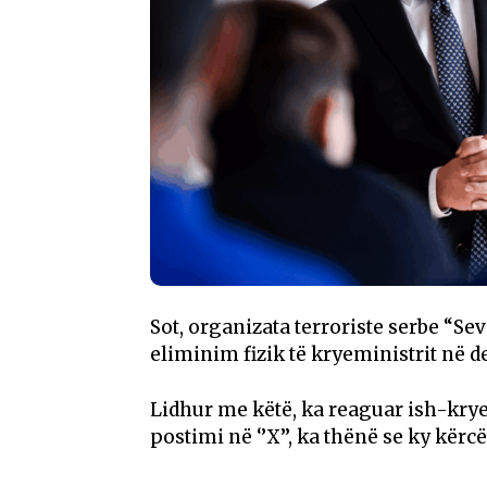
Sot, organizata terroriste serbe “S
eliminim fizik të kryeministrit në de
Lidhur me këtë, ka reaguar ish-kryed
postimi në ‘’X’’, ka thënë se ky kër