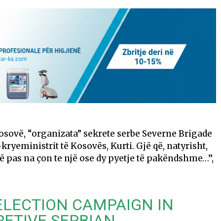
osovë, “organizata” sekrete serbe Severne Brigade
yeministrit të Kosovës, Kurti. Gjë që, natyrisht,
 pas na çon te një ose dy pyetje të pakëndshme…’’,
 ELECTION CAMPAIGN IN
RETIVE SERBIAN