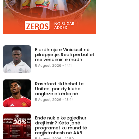
E ardhmja e Viniciusit në
pikëpyetje, Reali përballet
me vendimin e madh
5 August, 2026 - 14:11
Rashford rikthehet te
United, por dy klube
angleze e kërkojnë
5 August, 2026 - 13:44
Ende nuk e ke zgjedhur
drejtimin? Këto janë
programet ku mund të
regjistrohesh në AAB
5 August, 2026 - 12:50