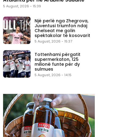
5 August, 2026 - 15:39
Një perlë nga Zhegrova,
Juventusi triumfon ndaj
Chelseat me golin
spektakolar të kosovarit
5 August, 2026 - 15:37
Tottenhami përgatit
supermerkaton, 125
milionë funte për dy
sulmues
5 August, 2026 - 14:15