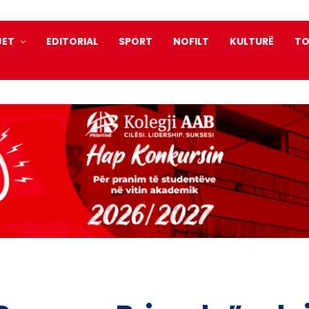
JET
EDITORIAL
SPORT
NOFILT
KULTURË
TO