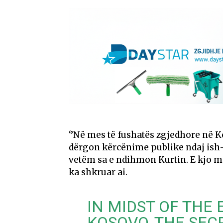
‘’Në mes të fushatës zgjedhore në K
dërgon kërcënime publike ndaj ish-kr
vetëm sa e ndihmon Kurtin. E kjo më
ka shkruar ai.
IN MIDST OF THE
KOSOVO, THE SEC