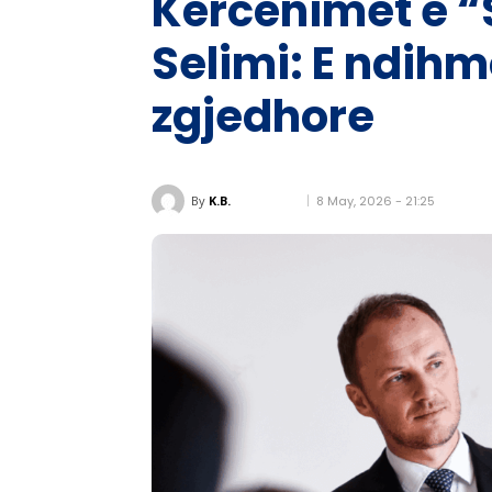
Kërcënimet e “
Selimi: E ndih
zgjedhore
8 May, 2026 - 21:25
By
K.B.