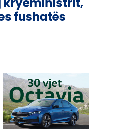
kryeministrit,
es fushatës