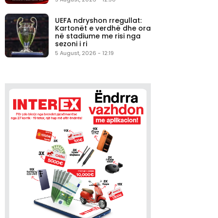
UEFA ndryshon rregullat:
Kartonët e verdhë dhe ora
në stadiume me risi nga
sezoni i ri
5 August, 2026 - 12:19