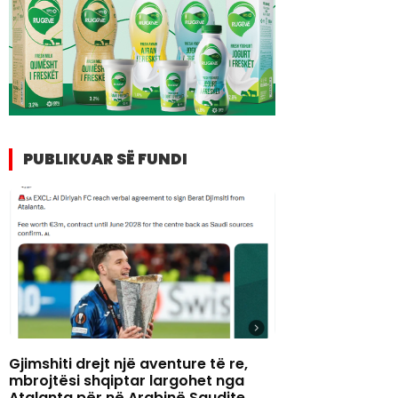
PUBLIKUAR SË FUNDI
Gjimshiti drejt një aventure të re,
mbrojtësi shqiptar largohet nga
Atalanta për në Arabinë Saudite