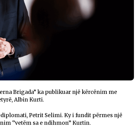
everna Brigada” ka publikuar një kërcënim me
tyrë, Albin Kurti.
iplomati, Petrit Selimi. Ky i fundit përmes një
cënim ‘’vetëm sa e ndihmon’’ Kurtin.