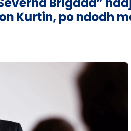
Severna Brigada” ndaj 
mon Kurtin, po ndodh m