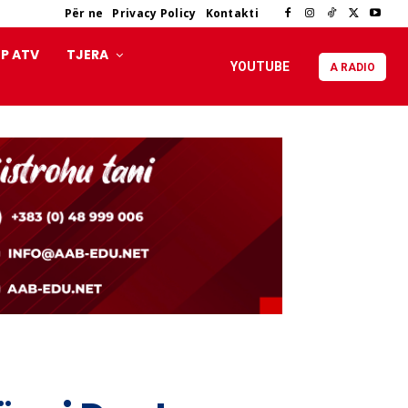
Për ne
Privacy Policy
Kontakti
P ATV
TJERA
YOUTUBE
A RADIO