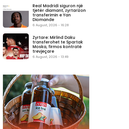
Real Madridi siguron një
tjetër diamant, zyrtarizon
transferimin e Yan
Diomande
6 August, 2026 - 16:28
Zyrtare: Mirlind Daku
transferohet te Spartak
Moska, firmos kontratë
trevjeçare
6 August, 2026 - 13:49