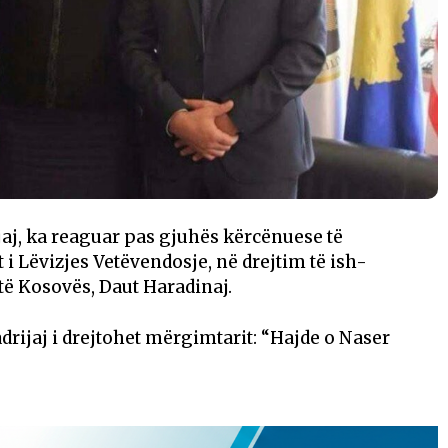
aj, ka reaguar pas gjuhës kërcënuese të
i Lëvizjes Vetëvendosje, në drejtim të ish-
të Kosovës, Daut Haradinaj.
rijaj i drejtohet mërgimtarit: “Hajde o Naser