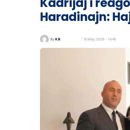
Kadrijaj i reag
Haradinajn: Haj
19 May, 2026 - 14:46
By
K.B.