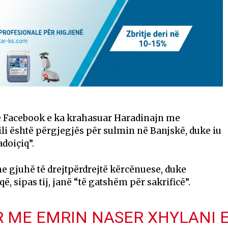
në Facebook e ka krahasuar Haradinajn me
cili është përgjegjës për sulmin në Banjskë, duke iu
doiçiq”.
he gjuhë të drejtpërdrejtë kërcënuese, duke
 sipas tij, janë “të gatshëm për sakrificë”.
 ME EMRIN NASER XHYLANI 