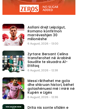
Asllani drejt Leipzigut,
Romano konfirmon
marrëveshjen 30
milionëshe
6 August, 2026 - 13:00
Zyrtare: Bersant Celina
transferohet në Arabinë
Saudite te skuadra Al-
Ettifaq
6 August, 2026 - 12:38
Messi rikthehet me gola
dhe shkruan histori, bëhet
golashënuesi më i mirë në
Kupën e Ligës
6 August, 2026 - 12:36
Drita nis sonte sfidën e