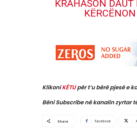
KRAHASON DAUT 
KËRCËNON 
Klikoni
KËTU
për t’u bërë pjesë e ka
Bëni Subscribe në kanalin zyrtar t
Facebook
Share