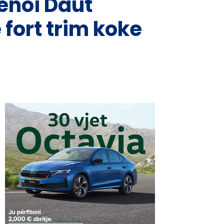
cënoi Daut
 fort trim koke