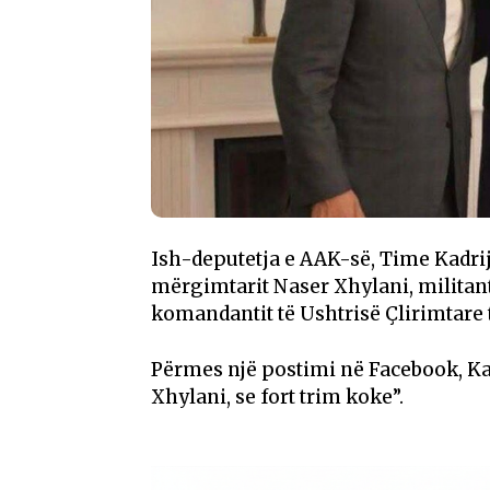
Ish-deputetja e AAK-së, Time Kadrij
mërgimtarit Naser Xhylani, militant 
komandantit të Ushtrisë Çlirimtare 
Përmes një postimi në Facebook, Kad
Xhylani, se fort trim koke”.