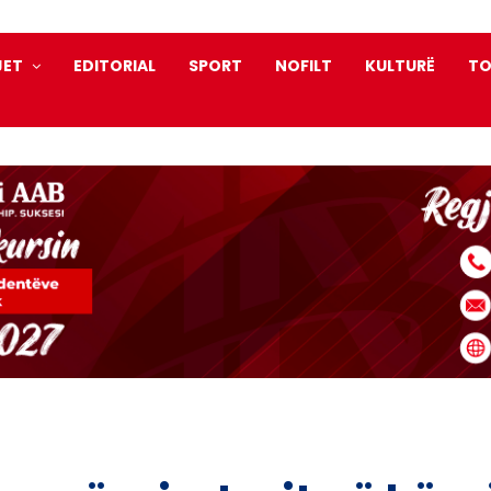
JET
EDITORIAL
SPORT
NOFILT
KULTURË
TO