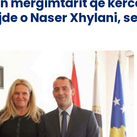
on mërgimtarit që kër
de o Naser Xhylani, se