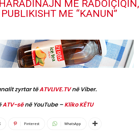
HARADINAJN ME RADOIÇIQIN,
PUBLIKISHT ME “KANUN”
nalit zyrtar të
ATVLIVE.TV
në Viber.
ë
ATV-së
në YouTube –
Kliko KËTU
X
Pinterest
WhatsApp