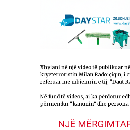
Xhylani në një video të publikuar 
kryeterroristin Milan Radoiçiqin, i 
referuar me mbiemrin e tij, “Daut Ra
Në fund të videos, ai ka përdorur ed
përmendur “kanunin” dhe persona që,
NJË MËRGIMTAR