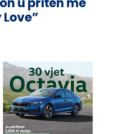
on u pritën me
y Love”