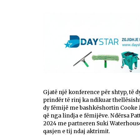
Gjatë një konference për shtyp, të d
prindër të rinj ka ndikuar thellësis
dy fëmijë me bashkëshortin Cooke M
që nga lindja e fëmijëve. Ndërsa Patt
2024 me partneren Suki Waterhouse,
qasjen e tij ndaj aktrimit.