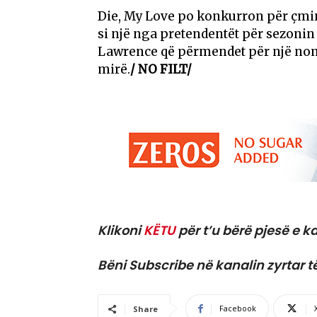
Die, My Love po konkurron për çmim
si një nga pretendentët për sezoni
Lawrence që përmendet për një no
mirë.
/ NO FILT/
Klikoni
KËTU
për t’u bërë pjesë e ka
Bëni Subscribe në kanalin zyrtar t
Facebook
Share