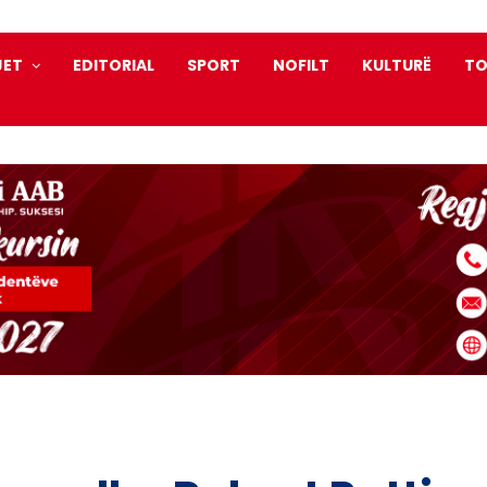
JET
EDITORIAL
SPORT
NOFILT
KULTURË
TO