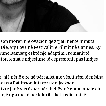
nson morën një ovacion që zgjati nëntë minuta
ri Die, My Love në Festivalin e Filmit në Cannes. Ky
 Lynne Ramsay, është një adaptim i romanit të
ajton temat e ndjeshme të depresionit pas lindjes
, një nënë e re që përballet me vështirësi të mëdha
ndërsa Pattinson interpreton Jackson,
 tyre janë vlerësuar për thellësinë emocionale dhe
një nga më të përfolurit e këtij edicioni të