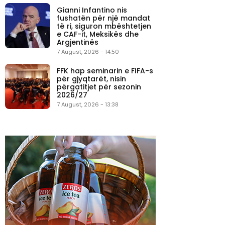
Gianni Infantino nis
fushatën për një mandat
të ri, siguron mbështetjen
e CAF-it, Meksikës dhe
Argjentinës
7 August, 2026 - 14:50
FFK hap seminarin e FIFA-s
për gjyqtarët, nisin
përgatitjet për sezonin
2026/27
7 August, 2026 - 13:38