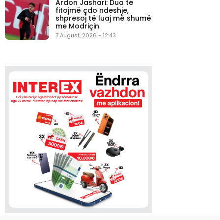
Ardon Jashari: Dua të
fitojmë çdo ndeshje,
shpresoj të luaj më shumë
me Modriçin
7 August, 2026 - 12:43