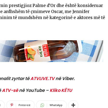
in prestigjioz Palme d’Or dhe është konsideruar
n e ardhshëm të çmimeve Oscar, me Jennifer
minim të mundshëm në kategorinë e aktores më të
nalit zyrtar të
ATVLIVE.TV
në Viber.
ë
ATV-së
në YouTube –
Kliko KËTU
X
Pinterest
WhatsApp