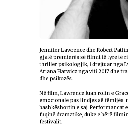
Jennifer Lawrence dhe Robert Patti
gjatë premierës së filmit të tyre të 
thriller psikologjik, i drejtuar nga
Ariana Harwicz nga viti 2017 dhe tr
dhe psikozës.
Në film, Lawrence luan rolin e Grace
emocionale pas lindjes së fëmijës, 
bashkëshortin e saj. Performancat e
fuqinë dramatike, duke e bërë filmin 
festivalit.