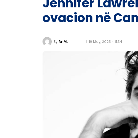
Jennifer Lawre
ovacion në Cann
19 May, 2025 - 11:34
By
Rr.M.