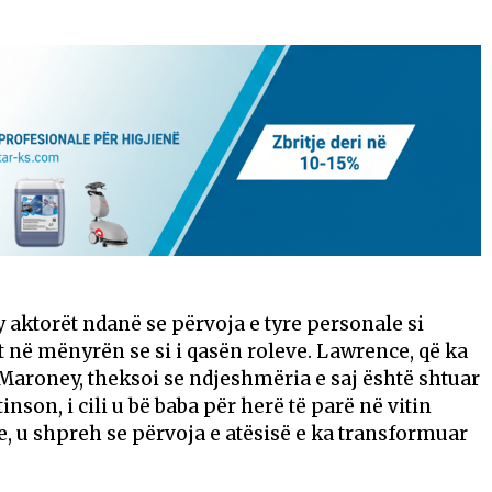
y aktorët ndanë se përvoja e tyre personale si
ht në mënyrën se si i qasën roleve. Lawrence, që ka
aroney, theksoi se ndjeshmëria e saj është shtuar
inson, i cili u bë baba për herë të parë në vitin
 u shpreh se përvoja e atësisë e ka transformuar