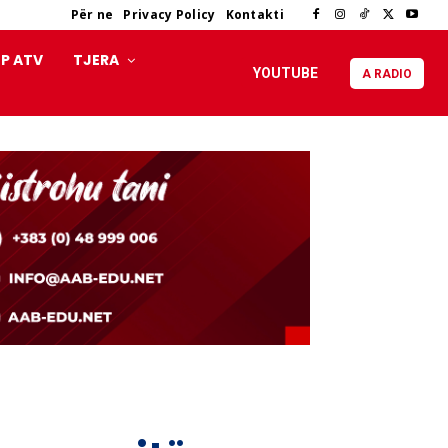
Për ne
Privacy Policy
Kontakti
P ATV
TJERA
YOUTUBE
A RADIO