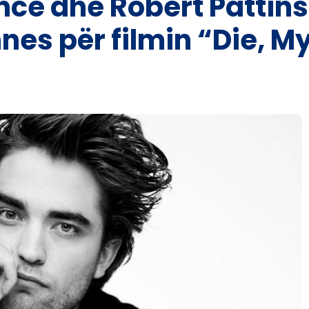
nce dhe Robert Pattins
es për filmin “Die, M