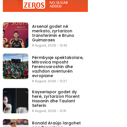
Arsenal godet në
merkato, zyrtarizon
transferimin e Bruno
Guimaraes
8 August, 2026 - 13:42
Përmbysje spektakolare,
Mitrovica mposht
Ferencvaroshin dhe
vazhdon aventurën
evropiane
8 August, 2026 - 13:27
Kayserispor godet dy
herë, zyrtarizon Florent
Hasanin dhe Taulant
Seferin
8 August, 2026 - 13:15
Ronald Araújo largohet