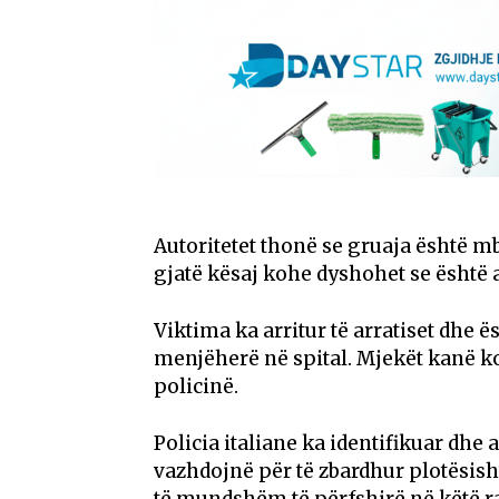
Autoritetet thonë se gruaja është mb
gjatë kësaj kohe dyshohet se është 
Viktima ka arritur të arratiset dhe ës
menjëherë në spital. Mjekët kanë k
policinë.
Policia italiane ka identifikuar dhe
vazhdojnë për të zbardhur plotësisht
të mundshëm të përfshirë në këtë ra