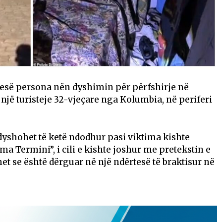
 pesë persona nën dyshimin për përfshirje në
jë turisteje 32-vjeçare nga Kolumbia, në periferi
dyshohet të ketë ndodhur pasi viktima kishte
ma Termini”, i cili e kishte joshur me pretekstin e
et se është dërguar në një ndërtesë të braktisur në