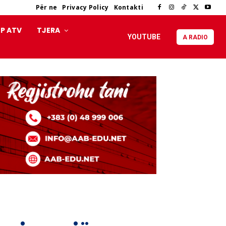
Për ne
Privacy Policy
Kontakti
P ATV
TJERA
YOUTUBE
A RADIO