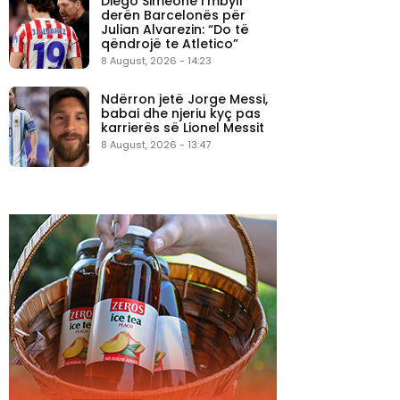
Diego Simeone i mbyll
derën Barcelonës për
Julian Alvarezin: “Do të
qëndrojë te Atletico”
8 August, 2026 - 14:23
Ndërron jetë Jorge Messi,
babai dhe njeriu kyç pas
karrierës së Lionel Messit
8 August, 2026 - 13:47