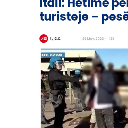
Itali: Hetime p
turisteje – pe
29 May, 2026 - 11:29
By
G.O.