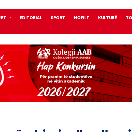
JET
EDITORIAL
SPORT
NOFILT
KULTURË
TO