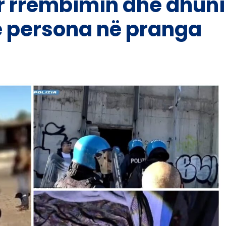
ër rrëmbimin dhe dhuni
së persona në pranga