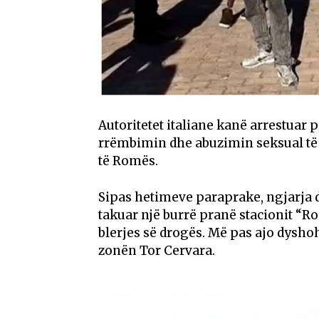
Autoritetet italiane kanë arrestuar
rrëmbimin dhe abuzimin seksual të n
të Romës.
Sipas hetimeve paraprake, ngjarja 
takuar një burrë pranë stacionit “Ro
blerjes së drogës. Më pas ajo dyshoh
zonën Tor Cervara.