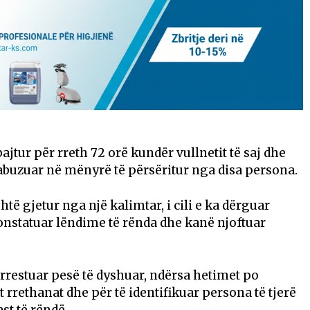
ajtur për rreth 72 orë kundër vullnetit të saj dhe
abuzuar në mënyrë të përsëritur nga disa persona.
htë gjetur nga një kalimtar, i cili e ka dërguar
onstatuar lëndime të rënda dhe kanë njoftuar
 arrestuar pesë të dyshuar, ndërsa hetimet po
 rrethanat dhe për të identifikuar persona të tjerë
st të rëndë.