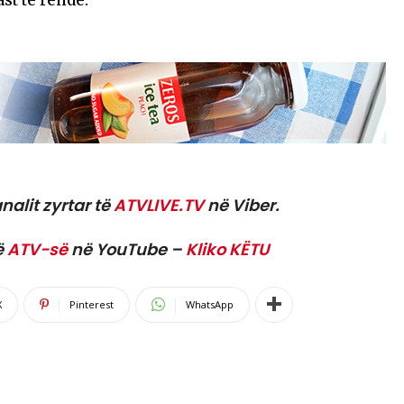
nalit zyrtar të
ATVLIVE.TV
në Viber.
ë
ATV-së
në YouTube –
Kliko KËTU
X
Pinterest
WhatsApp