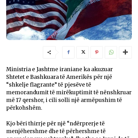
Ministria e Jashtme iraniane ka akuzuar
Shtetet e Bashkuara të Amerikës për një
“shkelje flagrante” të pjesëve të
memorandumit të mirëkuptimit të nënshkruar
më 17 qershor, i cili solli një armëpushim të
përkohshëm.
Kjo bëri thirrje për një “ndërprerje të
menjëhershme dhe të përhershme të