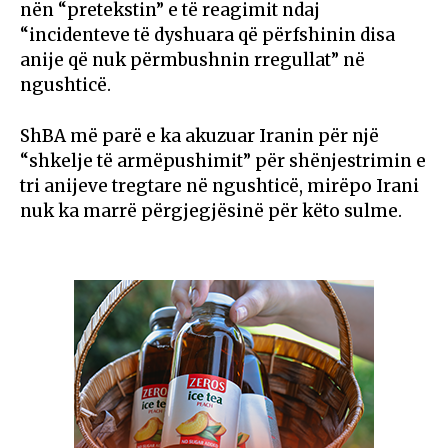
nën “pretekstin” e të reagimit ndaj
“incidenteve të dyshuara që përfshinin disa
anije që nuk përmbushnin rregullat” në
ngushticë.
ShBA më parë e ka akuzuar Iranin për një
“shkelje të armëpushimit” për shënjestrimin e
tri anijeve tregtare në ngushticë, mirëpo Irani
nuk ka marrë përgjegjësinë për këto sulme.