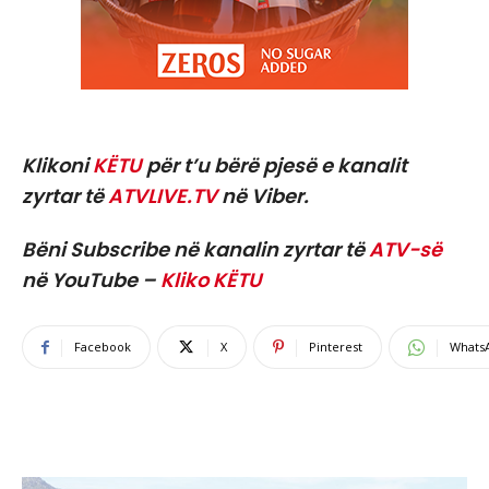
Klikoni
KËTU
për t’u bërë pjesë e kanalit
zyrtar të
ATVLIVE.TV
në Viber.
Bëni Subscribe në kanalin zyrtar të
ATV-së
në YouTube –
Kliko KËTU
Facebook
X
Pinterest
Whats