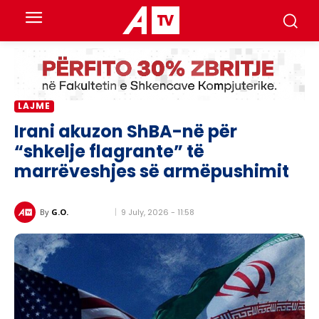
LAJME
Irani akuzon ShBA-në për
“shkelje flagrante” të
marrëveshjes së armëpushimit
9 July, 2026 - 11:58
By
G.O.