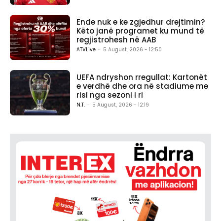
Ende nuk e ke zgjedhur drejtimin?
Këto janë programet ku mund të
regjistrohesh në AAB
ATVLive
-
5 August, 2026 - 12:50
UEFA ndryshon rregullat: Kartonët
e verdhë dhe ora në stadiume me
risi nga sezoni i ri
N.T.
-
5 August, 2026 - 12:19