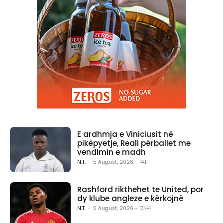
E ardhmja e Viniciusit në
pikëpyetje, Reali përballet me
vendimin e madh
N.T.
-
5 August, 2026 - 14:11
Rashford rikthehet te United, por
dy klube angleze e kërkojnë
N.T.
-
5 August, 2026 - 13:44