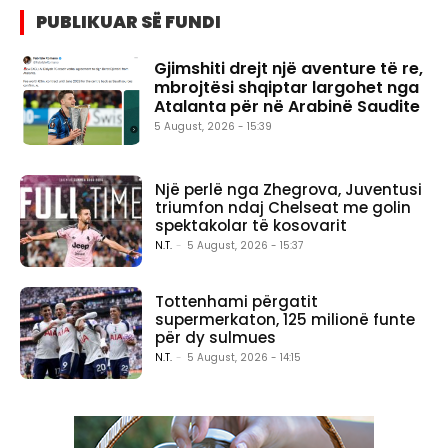
PUBLIKUAR SË FUNDI
Gjimshiti drejt një aventure të re,
mbrojtësi shqiptar largohet nga
Atalanta për në Arabinë Saudite
5 August, 2026 - 15:39
Një perlë nga Zhegrova, Juventusi
triumfon ndaj Chelseat me golin
spektakolar të kosovarit
N.T.
-
5 August, 2026 - 15:37
Tottenhami përgatit
supermerkaton, 125 milionë funte
për dy sulmues
N.T.
-
5 August, 2026 - 14:15