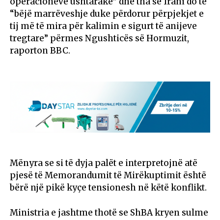
operacioneve ushtarake” dhe tha se Irani do të
“bëjë marrëveshje duke përdorur përpjekjet e
tij më të mira për kalimin e sigurt të anijeve
tregtare” përmes Ngushticës së Hormuzit,
raporton BBC.
Mënyra se si të dyja palët e interpretojnë atë
pjesë të Memorandumit të Mirëkuptimit është
bërë një pikë kyçe tensionesh në këtë konflikt.
Ministria e jashtme thotë se ShBA kryen sulme