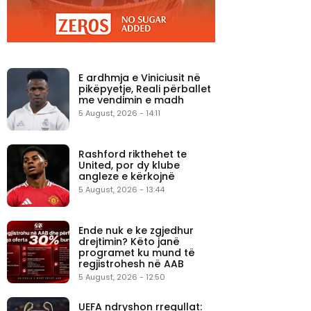
E ardhmja e Viniciusit në
pikëpyetje, Reali përballet
me vendimin e madh
5 August, 2026 - 14:11
Rashford rikthehet te
United, por dy klube
angleze e kërkojnë
5 August, 2026 - 13:44
Ende nuk e ke zgjedhur
drejtimin? Këto janë
programet ku mund të
regjistrohesh në AAB
5 August, 2026 - 12:50
UEFA ndryshon rregullat: