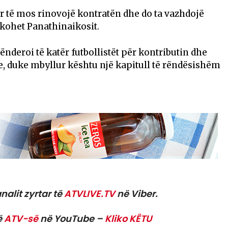
r të mos rinovojë kontratën dhe do ta vazhdojë
shkohet Panathinaikosit.
lënderoi të katër futbollistët për kontributin dhe
e, duke mbyllur kështu një kapitull të rëndësishëm
nalit zyrtar të
ATVLIVE.TV
në Viber.
ë
ATV-së
në YouTube –
Kliko KËTU