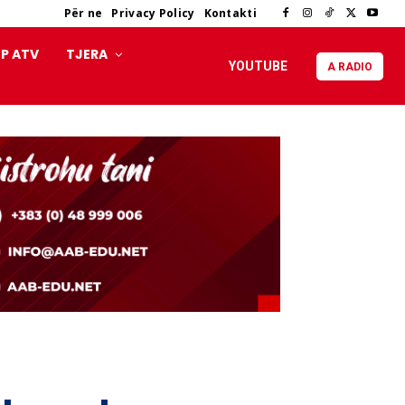
Për ne
Privacy Policy
Kontakti
P ATV
TJERA
YOUTUBE
A RADIO