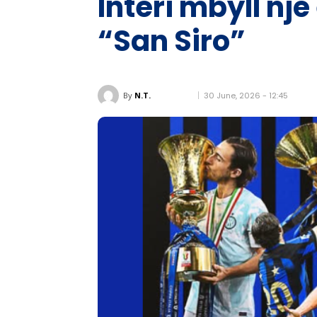
Interi mbyll nj
“San Siro”
30 June, 2026 - 12:45
By
N.T.