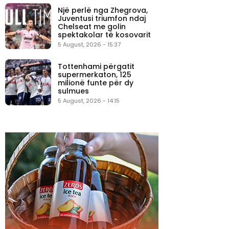
Një perlë nga Zhegrova,
Juventusi triumfon ndaj
Chelseat me golin
spektakolar të kosovarit
5 August, 2026 - 15:37
Tottenhami përgatit
supermerkaton, 125
milionë funte për dy
sulmues
5 August, 2026 - 14:15