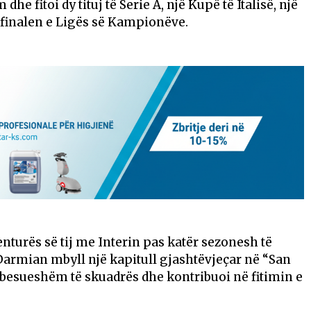
dhe fitoi dy tituj të Serie A, një Kupë të Italisë, një
në finalen e Ligës së Kampionëve.
nturës së tij me Interin pas katër sezonesh të
armian mbyll një kapitull gjashtëvjeçar në “San
të besueshëm të skuadrës dhe kontribuoi në fitimin e