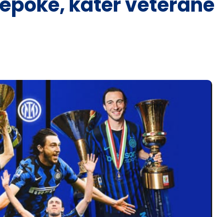
ë epokë, katër veteran