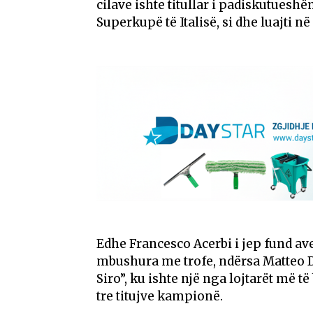
cilave ishte titullar i padiskutueshëm 
Superkupë të Italisë, si dhe luajti 
Edhe Francesco Acerbi i jep fund ave
mbushura me trofe, ndërsa Matteo D
Siro”, ku ishte një nga lojtarët më 
tre titujve kampionë.