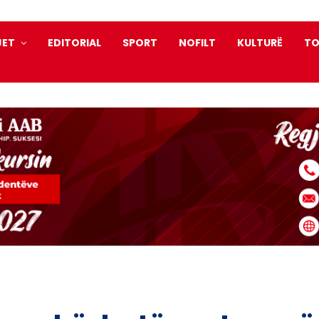
JET
EDITORIAL
SPORT
NOFILT
KULTURË
TO