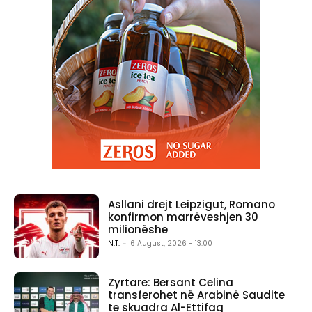
Asllani drejt Leipzigut, Romano
konfirmon marrëveshjen 30
milionëshe
N.T.
-
6 August, 2026 - 13:00
Zyrtare: Bersant Celina
transferohet në Arabinë Saudite
te skuadra Al-Ettifaq