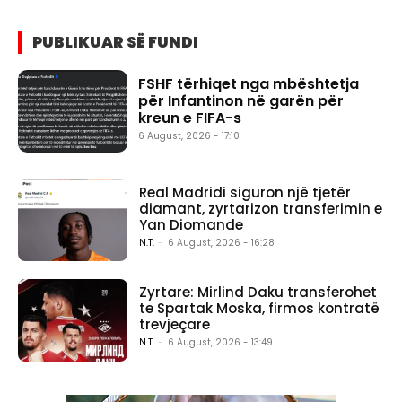
PUBLIKUAR SË FUNDI
FSHF tërhiqet nga mbështetja
për Infantinon në garën për
kreun e FIFA-s
6 August, 2026 - 17:10
Real Madridi siguron një tjetër
diamant, zyrtarizon transferimin e
Yan Diomande
N.T.
-
6 August, 2026 - 16:28
Zyrtare: Mirlind Daku transferohet
te Spartak Moska, firmos kontratë
trevjeçare
N.T.
-
6 August, 2026 - 13:49