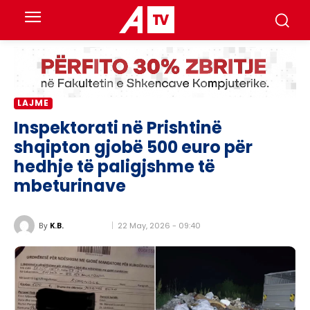
LAJME
​​Inspektorati në Prishtinë
shqipton gjobë 500 euro për
hedhje të paligjshme të
mbeturinave
22 May, 2026 - 09:40
By
K.B.