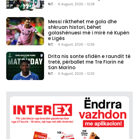
N.T.
-
6 August, 2026 - 12:38
Messi rikthehet me gola dhe
shkruan histori, bëhet
golashënuesi më i mirë në Kupën
e Ligës
N.T.
-
6 August, 2026 - 12:36
Drita nis sonte sfidën e raundit të
tretë, përballet me Tre Fiorin në
San Marino
N.T.
-
6 August, 2026 - 12:30