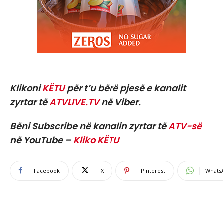
Klikoni
KËTU
për t’u bërë pjesë e kanalit
zyrtar të
ATVLIVE.TV
në Viber.
Bëni Subscribe në kanalin zyrtar të
ATV-së
në YouTube –
Kliko KËTU
Facebook
X
Pinterest
Whats