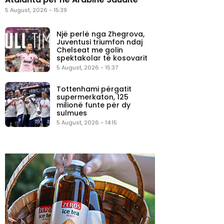
5 August, 2026 - 15:39
Një perlë nga Zhegrova,
Juventusi triumfon ndaj
Chelseat me golin
spektakolar të kosovarit
5 August, 2026 - 15:37
Tottenhami përgatit
supermerkaton, 125
milionë funte për dy
sulmues
5 August, 2026 - 14:15