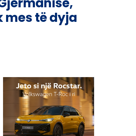
 Gjermanisë,
k mes të dyja