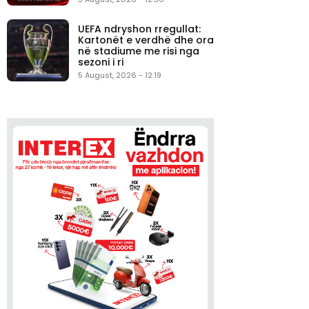
UEFA ndryshon rregullat:
Kartonët e verdhë dhe ora
në stadiume me risi nga
sezoni i ri
5 August, 2026 - 12:19