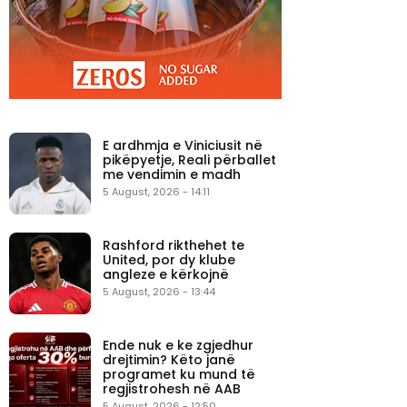
E ardhmja e Viniciusit në
pikëpyetje, Reali përballet
me vendimin e madh
5 August, 2026 - 14:11
Rashford rikthehet te
United, por dy klube
angleze e kërkojnë
5 August, 2026 - 13:44
Ende nuk e ke zgjedhur
drejtimin? Këto janë
programet ku mund të
regjistrohesh në AAB
5 August, 2026 - 12:50