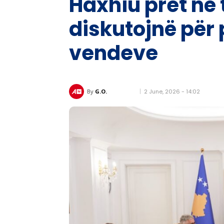
Haxhiu pret në
diskutojnë për 
vendeve
2 June, 2026 - 14:02
By
G.O.