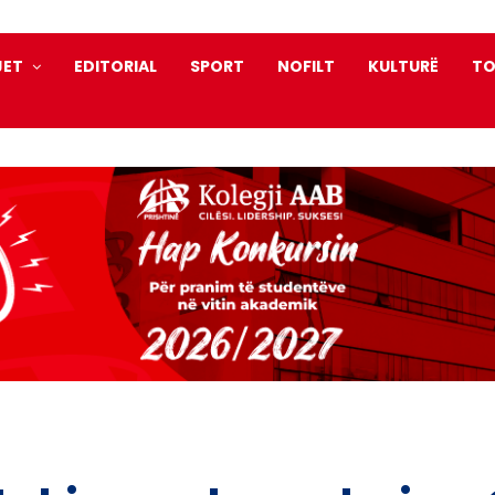
JET
EDITORIAL
SPORT
NOFILT
KULTURË
TO