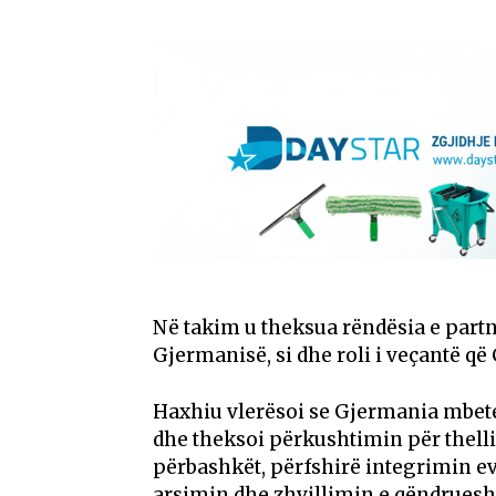
Në takim u theksua rëndësia e partn
Gjermanisë, si dhe roli i veçantë 
Haxhiu vlerësoi se Gjermania mbete
dhe theksoi përkushtimin për thell
përbashkët, përfshirë integrimin ev
arsimin dhe zhvillimin e qëndrues