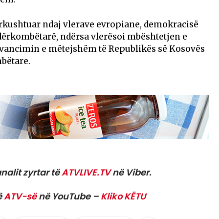
ërkushtuar ndaj vlerave evropiane, demokracisë
ërkombëtarë, ndërsa vlerësoi mbështetjen e
avancimin e mëtejshëm të Republikës së Kosovës
bëtare.
nalit zyrtar të
ATVLIVE.TV
në Viber.
ë
ATV-së
në YouTube –
Kliko KËTU