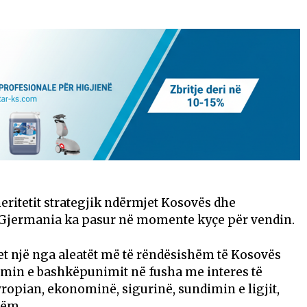
eritetit strategjik ndërmjet Kosovës dhe
që Gjermania ka pasur në momente kyçe për vendin.
t një nga aleatët më të rëndësishëm të Kosovës
imin e bashkëpunimit në fusha me interes të
ropian, ekonominë, sigurinë, sundimin e ligjit,
hëm.