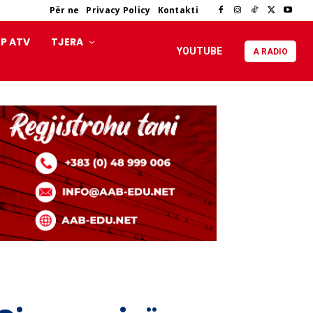
Për ne
Privacy Policy
Kontakti
P ATV
TJERA
YOUTUBE
A RADIO