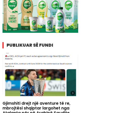
PUBLIKUAR SË FUNDI
Gjimshiti drejt një aventure të re,
mbrojtësi shqiptar largohet nga
Atalanta për në Arabinë Saudite