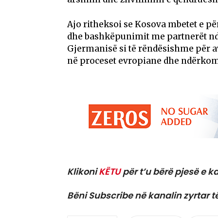
Ajo ritheksoi se Kosova mbetet e p
dhe bashkëpunimit me partnerët nd
Gjermanisë si të rëndësishme për 
në proceset evropiane dhe ndërkom
Klikoni
KËTU
për t’u bërë pjesë e ka
Bëni Subscribe në kanalin zyrtar t