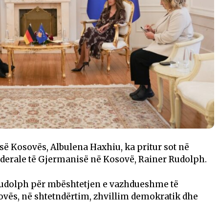
së Kosovës, Albulena Haxhiu, ka pritur sot në
derale të Gjermanisë në Kosovë, Rainer Rudolph.
udolph për mbështetjen e vazhdueshme të
vës, në shtetndërtim, zhvillim demokratik dhe