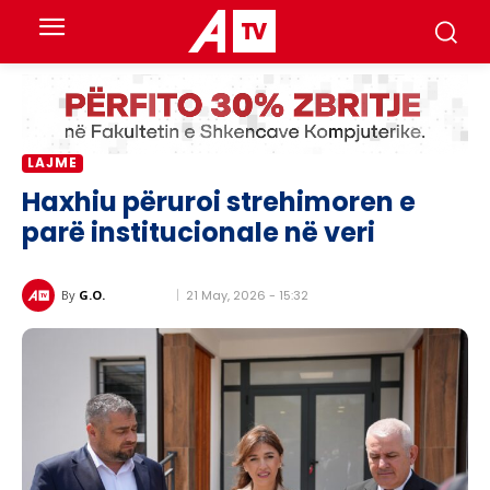
LAJME
Haxhiu përuroi strehimoren e
parë institucionale në veri
21 May, 2026 - 15:32
By
G.O.