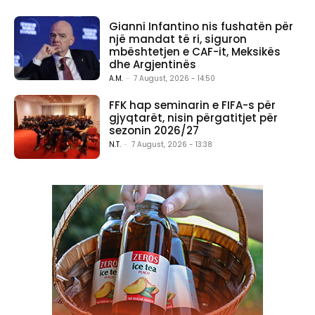
Gianni Infantino nis fushatën për
një mandat të ri, siguron
mbështetjen e CAF-it, Meksikës
dhe Argjentinës
A.M.
-
7 August, 2026 - 14:50
FFK hap seminarin e FIFA-s për
gjyqtarët, nisin përgatitjet për
sezonin 2026/27
N.T.
-
7 August, 2026 - 13:38