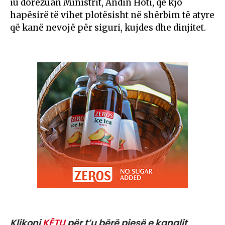
iu dorëzuan Ministrit, Andin Hoti, që kjo
hapësirë të vihet plotësisht në shërbim të atyre
që kanë nevojë për siguri, kujdes dhe dinjitet.
Klikoni
KËTU
për t’u bërë pjesë e kanalit