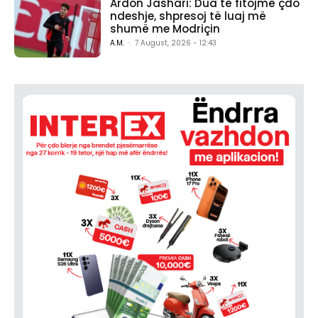
Ardon Jashari: Dua të fitojmë çdo
ndeshje, shpresoj të luaj më
shumë me Modriçin
A.M.
-
7 August, 2026 - 12:43