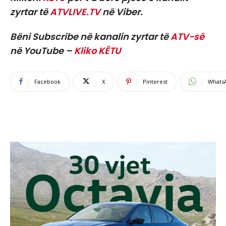
zyrtar të
ATVLIVE.TV
në Viber.
Bëni Subscribe në kanalin zyrtar të
ATV-së
në YouTube –
Kliko KËTU
Facebook
X
Pinterest
Whats