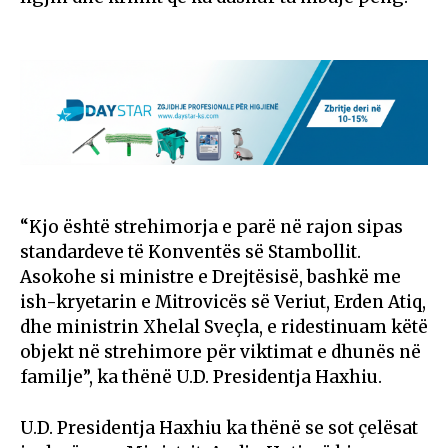
“Kjo është strehimorja e parë në rajon sipas
standardeve të Konventës së Stambollit.
Asokohe si ministre e Drejtësisë, bashkë me
ish-kryetarin e Mitrovicës së Veriut, Erden Atiq,
dhe ministrin Xhelal Sveçla, e ridestinuam këtë
objekt në strehimore për viktimat e dhunës në
familje”, ka thënë U.D. Presidentja Haxhiu.
U.D. Presidentja Haxhiu ka thënë se sot çelësat