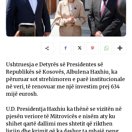
Ushtruesja e Detyrës së Presidentes së
Republikës së Kosovës, Albulena Haxhiu, ka
përuruar sot strehimoren e parë institucionale
në veri, të renovuar me një investim prej 634
mijë eurosh.
U.D. Presidentja Haxhiu ka thënë se vizitën në
pjesën veriore të Mitrovicës e nisëm aty ku
shihet qartë dallimi mes shtetit që rikthen
ligjin dhe krimit që ka dashur ta mbajë peng.