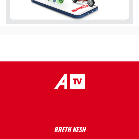
placeholder text
RRETH NESH