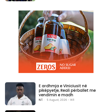
E ardhmja e Viniciusit në
pikëpyetje, Reali përballet me
vendimin e madh
N.T.
-
5 August, 2026 - 14:11