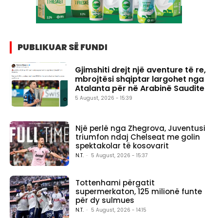
PUBLIKUAR SË FUNDI
Gjimshiti drejt një aventure të re,
mbrojtësi shqiptar largohet nga
Atalanta për në Arabinë Saudite
5 August, 2026 - 15:39
Një perlë nga Zhegrova, Juventusi
triumfon ndaj Chelseat me golin
spektakolar të kosovarit
N.T.
-
5 August, 2026 - 15:37
Tottenhami përgatit
supermerkaton, 125 milionë funte
për dy sulmues
N.T.
-
5 August, 2026 - 14:15