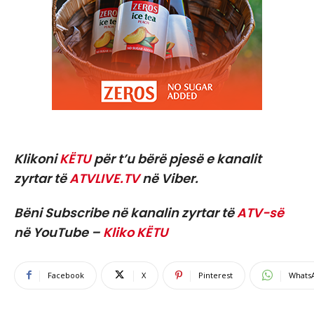
Klikoni
KËTU
për t’u bërë pjesë e kanalit
zyrtar të
ATVLIVE.TV
në Viber.
Bëni Subscribe në kanalin zyrtar të
ATV-së
në YouTube –
Kliko KËTU
Facebook
X
Pinterest
Whats