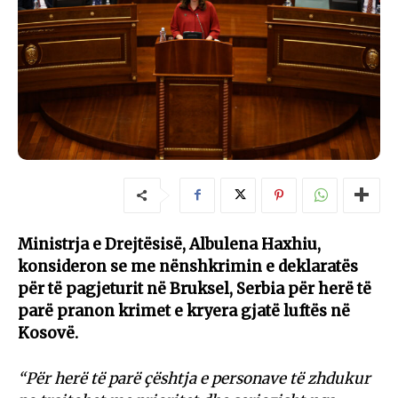
Ministrja e Drejtësisë, Albulena Haxhiu,
konsideron se me nënshkrimin e deklaratës
për të pagjeturit në Bruksel, Serbia për herë të
parë pranon krimet e kryera gjatë luftës në
Kosovë.
“Për herë të parë çështja e personave të zhdukur