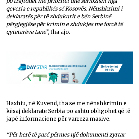
po trajtohet me prioritet dhe seriozisht nga
qeveria e republikës së Kosovës. Nënshkrimi i
deklaratës për të zhdukurit e bën Serbinë
përgjegjëse për krimin e zhdukjes me forcë të
qytetarëve tanë”,
tha ajo.
Haxhiu, në Kuvend, tha se me nënshkrimin e
kësaj deklarate Serbia po ashtu obligohet që të
japë informacione për varreza masive.
“Për herë të parë përmes një dokumenti zyrtar