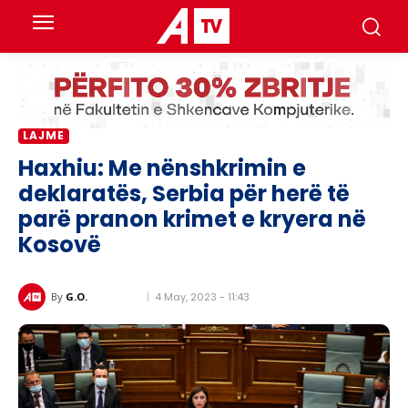
LAJME
Haxhiu: Me nënshkrimin e
deklaratës, Serbia për herë të
parë pranon krimet e kryera në
Kosovë
4 May, 2023 - 11:43
By
G.O.