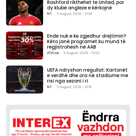
Rashford rikthehet te United, por
dy klube angleze e kërkojnë
N.T.
-
5 August, 2026 - 13:44
Ende nuk e ke zgjedhur drejtimin?
Këto janë programet ku mund të
regjistrohesh në AAB
ATVLive
-
5 August, 2026 - 12:50
UEFA ndryshon rregullat: Kartonët
e verdhë dhe ora në stadiume me
risi nga sezoni i ri
N.T.
-
5 August, 2026 - 12:19