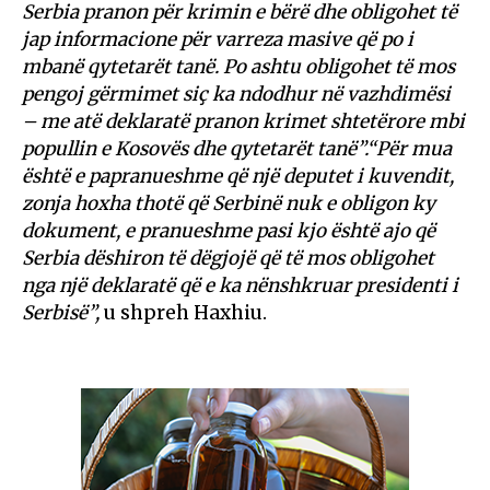
Serbia pranon për krimin e bërë dhe obligohet të
jap informacione për varreza masive që po i
mbanë qytetarët tanë. Po ashtu obligohet të mos
pengoj gërmimet siç ka ndodhur në vazhdimësi
– me atë deklaratë pranon krimet shtetërore mbi
popullin e Kosovës dhe qytetarët tanë”.“Për mua
është e papranueshme që një deputet i kuvendit,
zonja hoxha thotë që Serbinë nuk e obligon ky
dokument, e pranueshme pasi kjo është ajo që
Serbia dëshiron të dëgjojë që të mos obligohet
nga një deklaratë që e ka nënshkruar presidenti i
Serbisë”,
u shpreh Haxhiu.