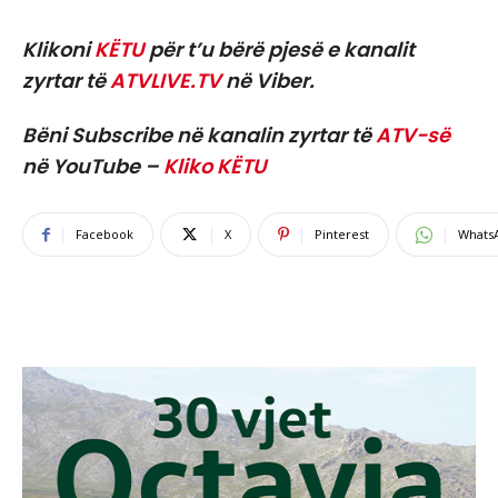
Klikoni
KËTU
për t’u bërë pjesë e kanalit
zyrtar të
ATVLIVE.TV
në Viber.
Bëni Subscribe në kanalin zyrtar të
ATV-së
në YouTube –
Kliko KËTU
Facebook
X
Pinterest
Whats