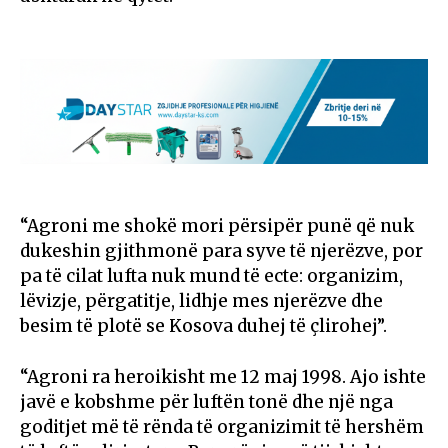
“Agroni me shokë mori përsipër punë që nuk
dukeshin gjithmonë para syve të njerëzve, por
pa të cilat lufta nuk mund të ecte: organizim,
lëvizje, përgatitje, lidhje mes njerëzve dhe
besim të plotë se Kosova duhej të çlirohej”.
“Agroni ra heroikisht me 12 maj 1998. Ajo ishte
javë e kobshme për luftën tonë dhe një nga
goditjet më të rënda të organizimit të hershëm