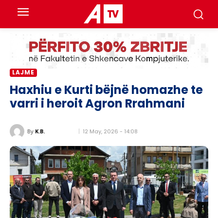
LAJME
Haxhiu e Kurti bëjnë homazhe te
varri i heroit Agron Rrahmani
12 May, 2026 - 14:08
By
K.B.