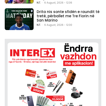
N.T.
-
6 August, 2026 - 12:36
Drita nis sonte sfidën e raundit të
tretë, përballet me Tre Fiorin në
San Marino
N.T.
-
6 August, 2026 - 12:30