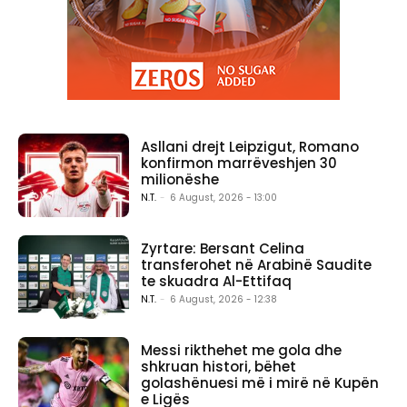
Asllani drejt Leipzigut, Romano
konfirmon marrëveshjen 30
milionëshe
N.T.
-
6 August, 2026 - 13:00
Zyrtare: Bersant Celina
transferohet në Arabinë Saudite
te skuadra Al-Ettifaq
N.T.
-
6 August, 2026 - 12:38
Messi rikthehet me gola dhe
shkruan histori, bëhet
golashënuesi më i mirë në Kupën
e Ligës