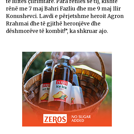
të luftës çlirimtare. Para rënies së tij, kishte
rënë me 7 maj Bahri Fazliu dhe me 9 maj Ilir
Konushevci. Lavdi e përjetshme heroit Agron
Rrahmai dhe të gjithë heronjëve dhe
dëshmorëve të kombit!”, ka shkruar ajo.