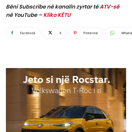
Bëni Subscribe në kanalin zyrtar të
ATV-së
në YouTube –
Kliko KËTU
Facebook
X
Pinterest
Whats