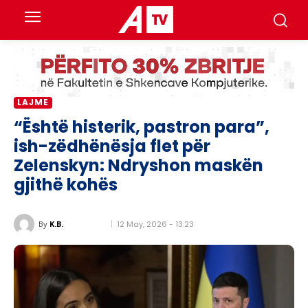
LAJME
“Është histerik, pastron para”,
ish-zëdhënësja flet për
Zelenskyn: Ndryshon maskën
gjithë kohës
12 May, 2026 - 13:23
By
K.B.