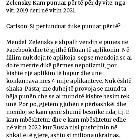
Zelensky. Kam punuar për të për dy vite, nga
viti 2019 deri në vitin 2021.
Carlson: Si përfunduat duke punuar për të?
Mendel: Zelensky e shpalli vendin e punës në
Facebook dhe të gjithë filluan të aplikonin. Në
fillim nuk doja të aplikoja, sepse mendoja se ai
do të merrte dikë përmes nepotizmit, por
kishte një aplikim të hapur dhe unë
konkurrava mes 4 mijë aplikantëve. Nuk është
shaka. Pastaj më duhej të provoja se mund ta
bëja punën dhe se ai mund të kishte besim tek
unë. Por po, gjetëm gjuhën e përbashkët dhe
mendoj se kam qenë shumë besnike ndaj tij. E
kam mbështetur dhe e kam mbështetur edhe
në vitin 2022 kur Rusia nisi pushtimin në
shkallë të gjerë, ashtu si miliona ukrainas.