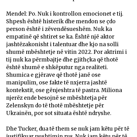
Mendel: Po. Nuk i kontrollon emocionet e tij.
Shpesh është histerik dhe mendon se çdo
person është i zëvendësueshëm. Nuk ka
empatinë që shtiret se ka. Është një aktor
jashtëzakonisht i talentuar dhe kjo na solli
shumë mbështetje në vitin 2022. Por aktrimi i
tij nuk ka përmbajtje dhe gjithçka që thotë
është shumë e shkëputur nga realiteti.
Shumica e gjërave që thotë janë ose
manipulim, ose fakte të nxjerra jashtë
kontekstit, ose gënjeshtra të pastra. Miliona
njerëz ende besojnë se mbështetja për
Zelenskyn do të thotë mbështetje për
Ukrainën, por sot situata është ndryshe.
Dhe Tucker, dua të them se nuk jam këtu për të
justifikuar pushtimin rus. Nuk jam këtu për të