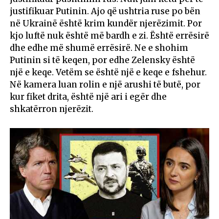
justifikuar Putinin. Ajo që ushtria ruse po bën
në Ukrainë është krim kundër njerëzimit. Por
kjo luftë nuk është më bardh e zi. Është errësirë
dhe edhe më shumë errësirë. Ne e shohim
Putinin si të keqen, por edhe Zelensky është
një e keqe. Vetëm se është një e keqe e fshehur.
Në kamera luan rolin e një arushi të butë, por
kur fiket drita, është një ari i egër dhe
shkatërron njerëzit.