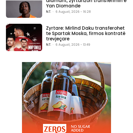
diamant, zyrtarizon transferimin e
Yan Diomande
N.T.
-
6 August, 2026 - 16:28
Zyrtare: Mirlind Daku transferohet
te Spartak Moska, firmos kontratë
trevjeçare
N.T.
-
6 August, 2026 - 13:49