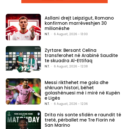
Asllani drejt Leipzigut, Romano
konfirmon marrëveshjen 30
milionëshe
N.T.
-
6 August, 2026 - 13:00
Zyrtare: Bersant Celina
transferohet në Arabinë Saudite
te skuadra Al-Ettifaq
N.T.
-
6 August, 2026 - 12:38
Messi rikthehet me gola dhe
shkruan histori, bëhet
golashënuesi më i mirë në Kupën
e Ligës
N.T.
-
6 August, 2026 - 12:36
Drita nis sonte sfidën e raundit të
tretë, përballet me Tre Fiorin në
San Marino