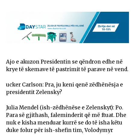
Ajo e akuzon Presidentin se qëndron edhe në
krye të skemave të pastrimit të parave në vend.
ucker Carlson: Pra, ju keni qenë zëdhënësja e
presidentit Zelensky?
Julia Mendel (ish-zëdhënëse e Zelenskyt): Po.
Para së gjithash, faleminderit që më ftuat. Dhe
nuk e kisha menduar kurrë se do të isha këtu
duke folur për ish-shefin tim, Volodymyr