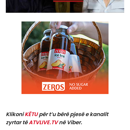
Klikoni
KËTU
për t’u bërë pjesë e kanalit
zyrtar të
ATVLIVE.TV
në Viber.