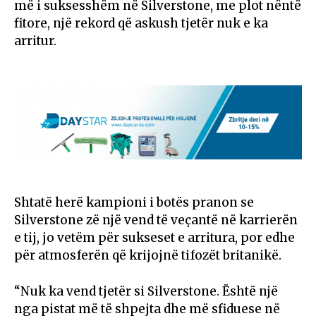
më i suksesshëm në Silverstone, me plot nëntë
fitore, një rekord që askush tjetër nuk e ka
arritur.
Shtatë herë kampioni i botës pranon se
Silverstone zë një vend të veçantë në karrierën
e tij, jo vetëm për sukseset e arritura, por edhe
për atmosferën që krijojnë tifozët britanikë.
“Nuk ka vend tjetër si Silverstone. Është një
nga pistat më të shpejta dhe më sfiduese në