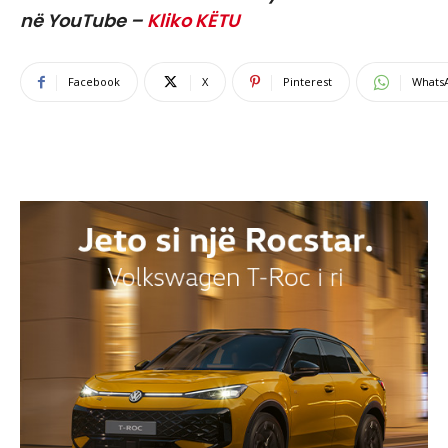
në YouTube –
Kliko KËTU
Facebook
X
Pinterest
Whats