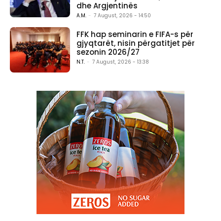
dhe Argjentinës
A.M.
-
7 August, 2026 - 14:50
FFK hap seminarin e FIFA-s për
gjyqtarët, nisin përgatitjet për
sezonin 2026/27
N.T.
-
7 August, 2026 - 13:38