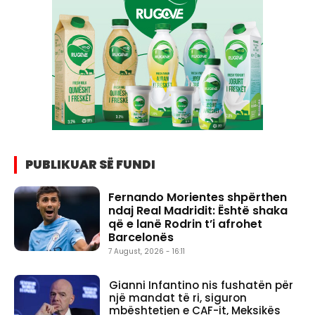
PUBLIKUAR SË FUNDI
Fernando Morientes shpërthen
ndaj Real Madridit: Është shaka
që e lanë Rodrin t’i afrohet
Barcelonës
7 August, 2026 - 16:11
Gianni Infantino nis fushatën për
një mandat të ri, siguron
mbështetjen e CAF-it, Meksikës