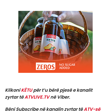
Klikoni
KËTU
për t’u bërë pjesë e kanalit
zyrtar të
ATVLIVE.TV
në Viber.
Bëni Subscribe në kanalin zyrtar të
ATV-së