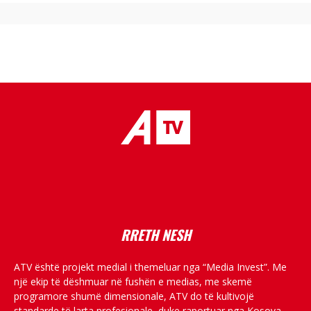
placeholder text
RRETH NESH
ATV është projekt medial i themeluar nga “Media Invest”. Me
një ekip të dëshmuar në fushën e medias, me skemë
programore shumë dimensionale, ATV do të kultivojë
standarde të larta profesionale, duke raportuar nga Kosova,