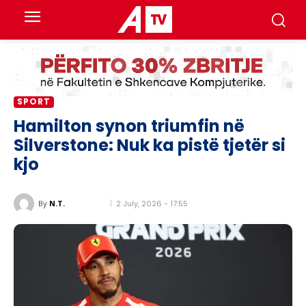
SPORT
Hamilton synon triumfin në
Silverstone: Nuk ka pistë tjetër si
kjo
2 July, 2026 - 17:55
By
N.T.