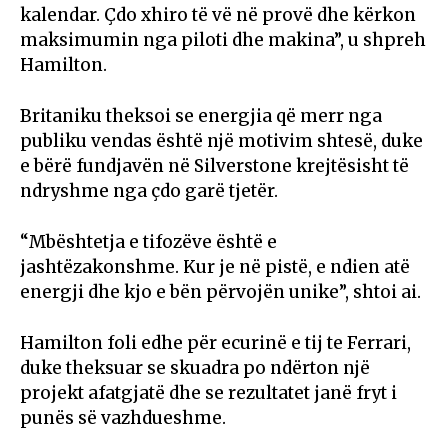
kalendar. Çdo xhiro të vë në provë dhe kërkon
maksimumin nga piloti dhe makina”, u shpreh
Hamilton.
Britaniku theksoi se energjia që merr nga
publiku vendas është një motivim shtesë, duke
e bërë fundjavën në Silverstone krejtësisht të
ndryshme nga çdo garë tjetër.
“Mbështetja e tifozëve është e
jashtëzakonshme. Kur je në pistë, e ndien atë
energji dhe kjo e bën përvojën unike”, shtoi ai.
Hamilton foli edhe për ecurinë e tij te Ferrari,
duke theksuar se skuadra po ndërton një
projekt afatgjatë dhe se rezultatet janë fryt i
punës së vazhdueshme.