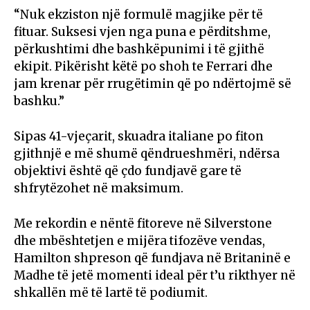
“Nuk ekziston një formulë magjike për të
fituar. Suksesi vjen nga puna e përditshme,
përkushtimi dhe bashkëpunimi i të gjithë
ekipit. Pikërisht këtë po shoh te Ferrari dhe
jam krenar për rrugëtimin që po ndërtojmë së
bashku.”
Sipas 41-vjeçarit, skuadra italiane po fiton
gjithnjë e më shumë qëndrueshmëri, ndërsa
objektivi është që çdo fundjavë gare të
shfrytëzohet në maksimum.
Me rekordin e nëntë fitoreve në Silverstone
dhe mbështetjen e mijëra tifozëve vendas,
Hamilton shpreson që fundjava në Britaninë e
Madhe të jetë momenti ideal për t’u rikthyer në
shkallën më të lartë të podiumit.