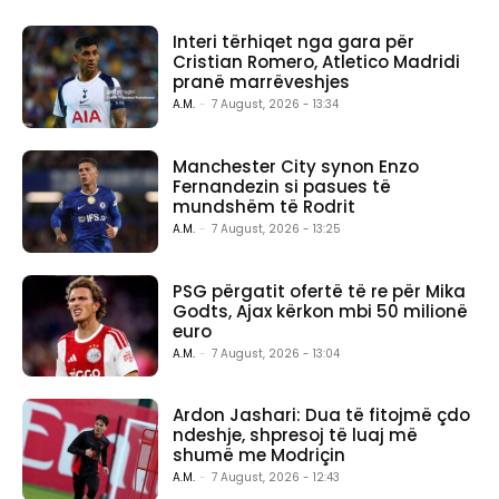
Interi tërhiqet nga gara për
Cristian Romero, Atletico Madridi
pranë marrëveshjes
A.M.
-
7 August, 2026 - 13:34
Manchester City synon Enzo
Fernandezin si pasues të
mundshëm të Rodrit
A.M.
-
7 August, 2026 - 13:25
PSG përgatit ofertë të re për Mika
Godts, Ajax kërkon mbi 50 milionë
euro
A.M.
-
7 August, 2026 - 13:04
Ardon Jashari: Dua të fitojmë çdo
ndeshje, shpresoj të luaj më
shumë me Modriçin
A.M.
-
7 August, 2026 - 12:43