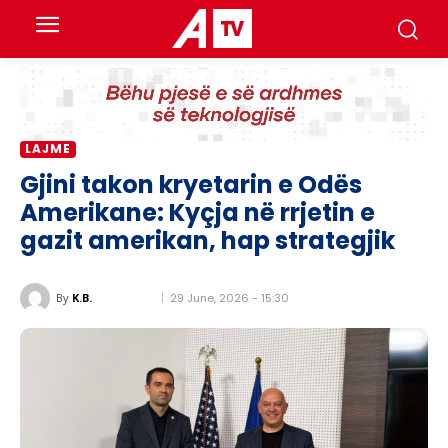
LAJME
Gjini takon kryetarin e Odës
Amerikane: Kyçja në rrjetin e
gazit amerikan, hap strategjik
29 June, 2026 - 15:30
By
K.B.