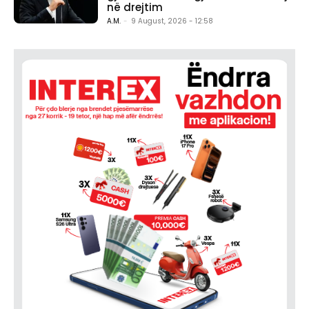
në drejtim
A.M.
-
9 August, 2026 - 12:58