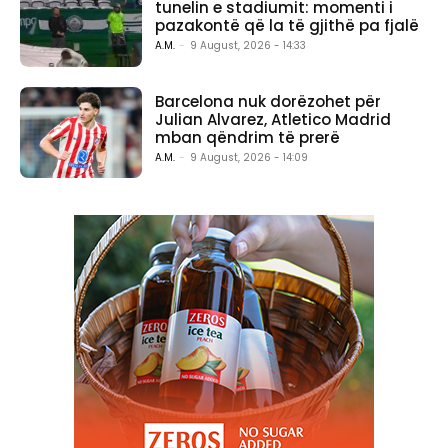
tunelin e stadiumit: momenti i
pazakontë që la të gjithë pa fjalë
A.M.
-
9 August, 2026 - 14:33
Barcelona nuk dorëzohet për
Julian Alvarez, Atletico Madrid
mban qëndrim të prerë
A.M.
-
9 August, 2026 - 14:09