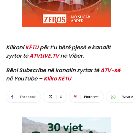
Klikoni
KËTU
për t’u bërë pjesë e kanalit
zyrtar të
ATVLIVE.TV
në Viber.
Bëni Subscribe në kanalin zyrtar të
ATV-së
në YouTube –
Kliko KËTU
Facebook
X
Pinterest
Whats