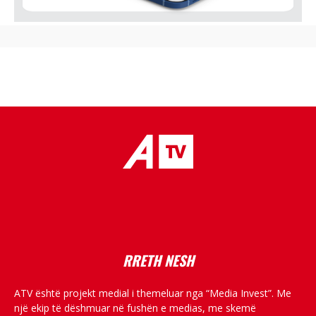
placeholder text
RRETH NESH
ATV është projekt medial i themeluar nga “Media Invest”. Me
një ekip të dëshmuar në fushën e medias, me skemë