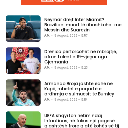
Neymar drejt Inter Miamit?
Braziliani mund të ribashkohet me
Messin dhe Suarezin
A.M.
-
9 August, 2026 - 13:57
Drenica përforcohet në mbrojtje,
afron talentin 19-vjeçar nga
Gjermania
A.M.
-
9 August, 2026 - 13:23
Armando Broja jashtë edhe në
Kupë, mbetet e paqartë e
ardhmja e sulmuesit te Burnley
A.M.
-
9 August, 2026 - 13:18
UEFA shqyrton hetim ndaj
Infantinos, në fokus një pagesë
gjashtëshifrore gjatë kohës së tij