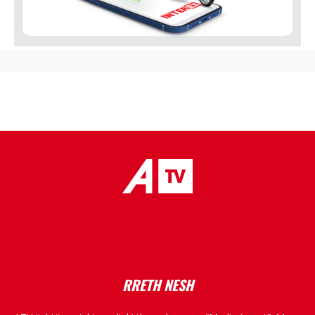
placeholder text
RRETH NESH