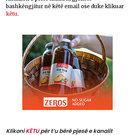
bashkëngjitur në këtë email ose duke klikuar
këtu
.
Klikoni
KËTU
për t’u bërë pjesë e kanalit