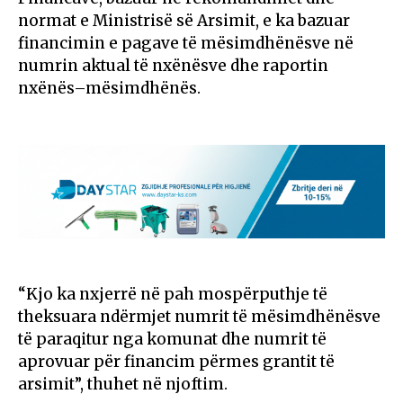
normat e Ministrisë së Arsimit, e ka bazuar
financimin e pagave të mësimdhënësve në
numrin aktual të nxënësve dhe raportin
nxënës–mësimdhënës.
“Kjo ka nxjerrë në pah mospërputhje të
theksuara ndërmjet numrit të mësimdhënësve
të paraqitur nga komunat dhe numrit të
aprovuar për financim përmes grantit të
arsimit”, thuhet në njoftim.