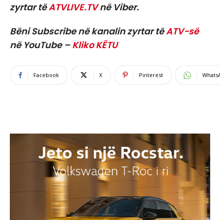
zyrtar të
ATVLIVE.TV
në Viber.
Bëni Subscribe në kanalin zyrtar të
ATV-së
në YouTube –
Kliko KËTU
Facebook
X
Pinterest
Whats