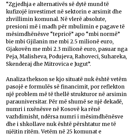
“Zgjedhja e alternativës së dytë mund të
kufizojë investimet në sektorin e arsimit dhe
zhvillimin komunal. Në vlerë absolute,
presioni më i madh për mbulimin e pagave të
mësimdhënësve “tepricë” apo “mbi normë”
bie mbi Gjilanin me mbi 2.5 milionë euro,
Gjakovën me mbi 2.3 milionë euro, pasuar nga
Peja, Malisheva, Podujeva, Rahoveci, Suhareka,
Skenderaj dhe Mitrovica e Jugut”.
Analiza thekson se kjo situatë nuk është vetëm
pasojë e formulës së financimit, por reflekton
një problem më të thellë strukturor në arsimin
parauniversitar. Për më shumë se një dekadë,
numri i nxënësve në Kosovë ka rënë
vazhdimisht, ndërsa numri i mësimdhënësve
dhe i shkollave nuk është përshtatur me të
njëjtin ritëm. Vetëm në 25 komunat e