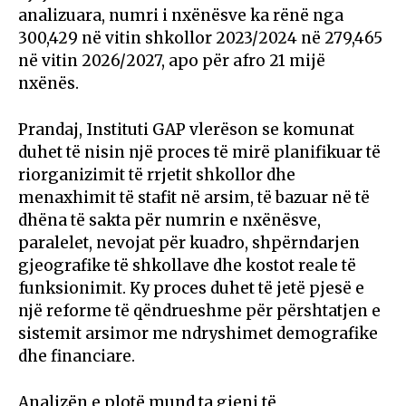
analizuara, numri i nxënësve ka rënë nga
300,429 në vitin shkollor 2023/2024 në 279,465
në vitin 2026/2027, apo për afro 21 mijë
nxënës.
Prandaj, Instituti GAP vlerëson se komunat
duhet të nisin një proces të mirë planifikuar të
riorganizimit të rrjetit shkollor dhe
menaxhimit të stafit në arsim, të bazuar në të
dhëna të sakta për numrin e nxënësve,
paralelet, nevojat për kuadro, shpërndarjen
gjeografike të shkollave dhe kostot reale të
funksionimit. Ky proces duhet të jetë pjesë e
një reforme të qëndrueshme për përshtatjen e
sistemit arsimor me ndryshimet demografike
dhe financiare.
Analizën e plotë mund ta gjeni të