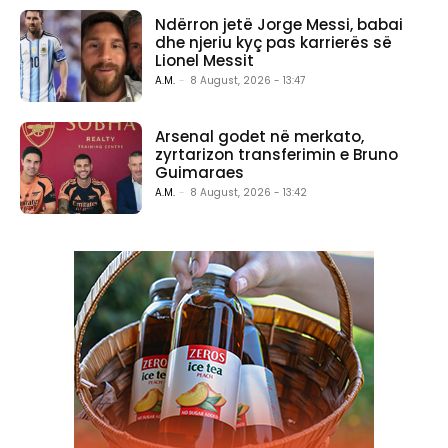
Ndërron jetë Jorge Messi, babai
dhe njeriu kyç pas karrierës së
Lionel Messit
A.M.
-
8 August, 2026 - 13:47
Arsenal godet në merkato,
zyrtarizon transferimin e Bruno
Guimaraes
A.M.
-
8 August, 2026 - 13:42