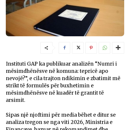
Instituti GAP ka publikuar analizën “Numri i
mësimdhënësve në komuna: tepricë apo
nevojë?”, e cila trajton ndikimin e zbatimit më
strikt të formulës për buxhetimin e
mësimdhënësve në kuadër të grantit të
arsimit.
Sipas një njoftimi për media bëhet e ditur se
analiza tregon se nga viti 2026, Ministria e
Financave, bazuar në rekomandimet dhe