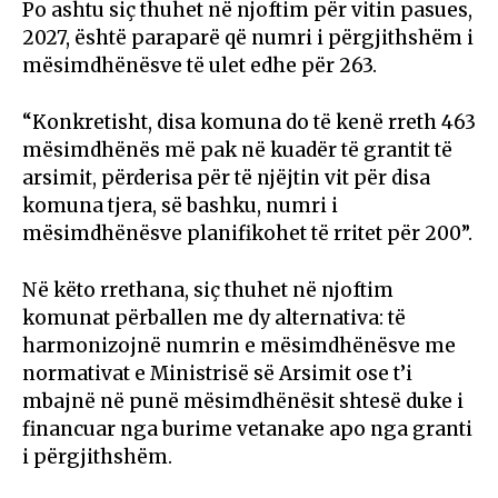
Po ashtu siç thuhet në njoftim për vitin pasues,
2027, është paraparë që numri i përgjithshëm i
mësimdhënësve të ulet edhe për 263.
“Konkretisht, disa komuna do të kenë rreth 463
mësimdhënës më pak në kuadër të grantit të
arsimit, përderisa për të njëjtin vit për disa
komuna tjera, së bashku, numri i
mësimdhënësve planifikohet të rritet për 200”.
Në këto rrethana, siç thuhet në njoftim
komunat përballen me dy alternativa: të
harmonizojnë numrin e mësimdhënësve me
normativat e Ministrisë së Arsimit ose t’i
mbajnë në punë mësimdhënësit shtesë duke i
financuar nga burime vetanake apo nga granti
i përgjithshëm.