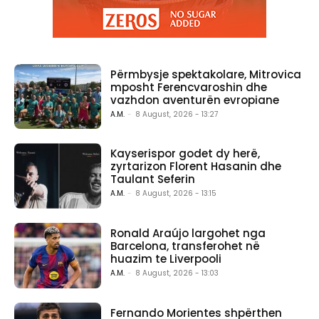
Përmbysje spektakolare, Mitrovica
mposht Ferencvaroshin dhe
vazhdon aventurën evropiane
A.M.
-
8 August, 2026 - 13:27
Kayserispor godet dy herë,
zyrtarizon Florent Hasanin dhe
Taulant Seferin
A.M.
-
8 August, 2026 - 13:15
Ronald Araújo largohet nga
Barcelona, transferohet në
huazim te Liverpooli
A.M.
-
8 August, 2026 - 13:03
Fernando Morientes shpërthen