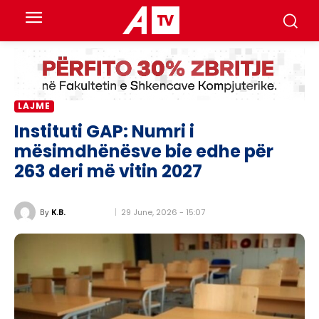
LAJME
Instituti GAP: Numri i
mësimdhënësve bie edhe për
263 deri më vitin 2027
29 June, 2026 - 15:07
By
K.B.