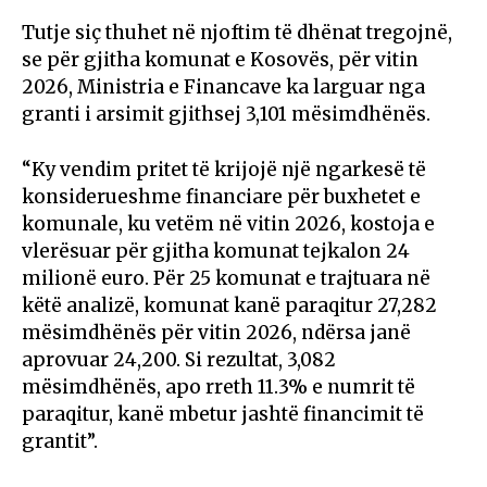
Tutje siç thuhet në njoftim të dhënat tregojnë,
se për gjitha komunat e Kosovës, për vitin
2026, Ministria e Financave ka larguar nga
granti i arsimit gjithsej 3,101 mësimdhënës.
“Ky vendim pritet të krijojë një ngarkesë të
konsiderueshme financiare për buxhetet e
komunale, ku vetëm në vitin 2026, kostoja e
vlerësuar për gjitha komunat tejkalon 24
milionë euro. Për 25 komunat e trajtuara në
këtë analizë, komunat kanë paraqitur 27,282
mësimdhënës për vitin 2026, ndërsa janë
aprovuar 24,200. Si rezultat, 3,082
mësimdhënës, apo rreth 11.3% e numrit të
paraqitur, kanë mbetur jashtë financimit të
grantit”.