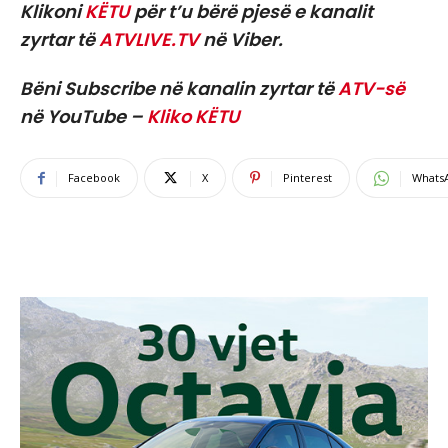
Klikoni
KËTU
për t’u bërë pjesë e kanalit
zyrtar të
ATVLIVE.TV
në Viber.
Bëni Subscribe në kanalin zyrtar të
ATV-së
në YouTube –
Kliko KËTU
Facebook
X
Pinterest
Whats