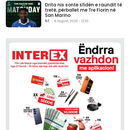
Drita nis sonte sfidën e raundit të
tretë, përballet me Tre Fiorin në
San Marino
N.T.
-
6 August, 2026 - 12:30