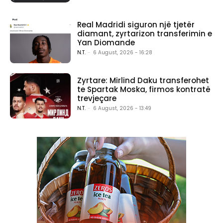
Real Madridi siguron një tjetër
diamant, zyrtarizon transferimin e
Yan Diomande
N.T.
-
6 August, 2026 - 16:28
Zyrtare: Mirlind Daku transferohet
te Spartak Moska, firmos kontratë
trevjeçare
N.T.
-
6 August, 2026 - 13:49