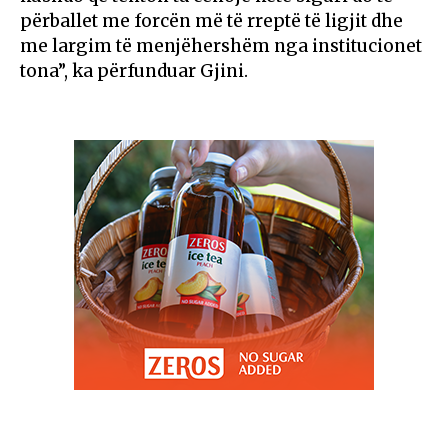
përballet me forcën më të rreptë të ligjit dhe
me largim të menjëhershëm nga institucionet
tona”, ka përfunduar Gjini.