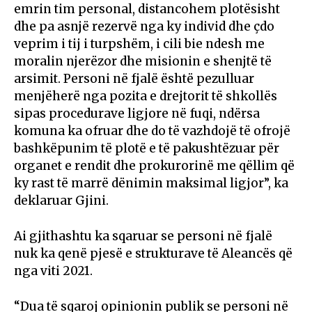
emrin tim personal, distancohem plotësisht
dhe pa asnjë rezervë nga ky individ dhe çdo
veprim i tij i turpshëm, i cili bie ndesh me
moralin njerëzor dhe misionin e shenjtë të
arsimit. Personi në fjalë është pezulluar
menjëherë nga pozita e drejtorit të shkollës
sipas procedurave ligjore në fuqi, ndërsa
komuna ka ofruar dhe do të vazhdojë të ofrojë
bashkëpunim të plotë e të pakushtëzuar për
organet e rendit dhe prokurorinë me qëllim që
ky rast të marrë dënimin maksimal ligjor”, ka
deklaruar Gjini.
Ai gjithashtu ka sqaruar se personi në fjalë
nuk ka qenë pjesë e strukturave të Aleancës që
nga viti 2021.
“Dua të sqaroj opinionin publik se personi në