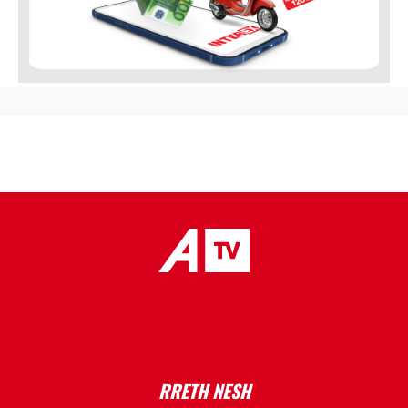
placeholder text
RRETH NESH