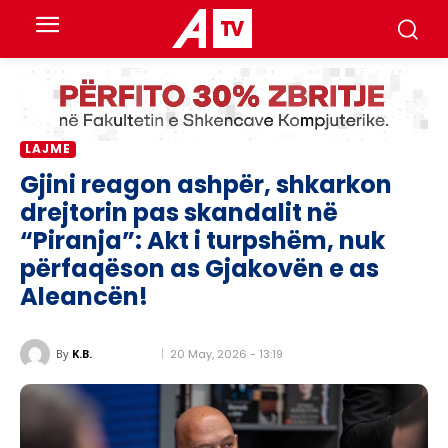
LAJME
Gjini reagon ashpër, shkarkon
drejtorin pas skandalit në
“Piranja”: Akt i turpshëm, nuk
përfaqëson as Gjakovën e as
Aleancën!
20 May, 2026 - 13:19
By
K.B.