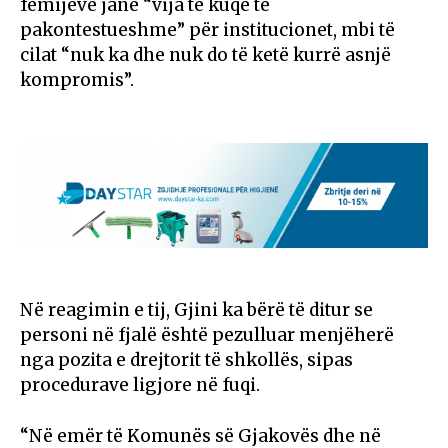
fëmijëve janë “vija të kuqe të
pakontestueshme” për institucionet, mbi të
cilat “nuk ka dhe nuk do të ketë kurrë asnjë
kompromis”.
Në reagimin e tij, Gjini ka bërë të ditur se
personi në fjalë është pezulluar menjëherë
nga pozita e drejtorit të shkollës, sipas
procedurave ligjore në fuqi.
“Në emër të Komunës së Gjakovës dhe në