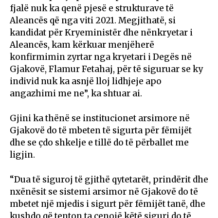
fjalë nuk ka qenë pjesë e strukturave të
Aleancës që nga viti 2021. Megjithatë, si
kandidat për Kryeministër dhe nënkryetar i
Aleancës, kam kërkuar menjëherë
konfirmimin zyrtar nga kryetari i Degës në
Gjakovë, Flamur Fetahaj, për të siguruar se ky
individ nuk ka asnjë lloj lidhjeje apo
angazhimi me ne”, ka shtuar ai.
Gjini ka thënë se institucionet arsimore në
Gjakovë do të mbeten të sigurta për fëmijët
dhe se çdo shkelje e tillë do të përballet me
ligjin.
“Dua të siguroj të gjithë qytetarët, prindërit dhe
nxënësit se sistemi arsimor në Gjakovë do të
mbetet një mjedis i sigurt për fëmijët tanë, dhe
kushdo që tenton ta cenojë këtë siguri do të