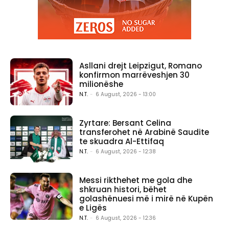
Asllani drejt Leipzigut, Romano
konfirmon marrëveshjen 30
milionëshe
N.T.
-
6 August, 2026 - 13:00
Zyrtare: Bersant Celina
transferohet në Arabinë Saudite
te skuadra Al-Ettifaq
N.T.
-
6 August, 2026 - 12:38
Messi rikthehet me gola dhe
shkruan histori, bëhet
golashënuesi më i mirë në Kupën
e Ligës
N.T.
-
6 August, 2026 - 12:36