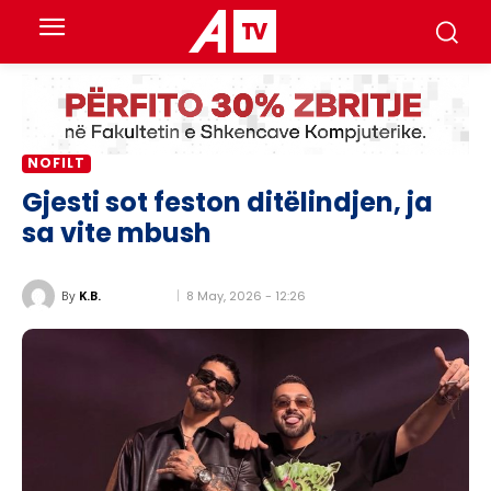
NOFILT
Gjesti sot feston ditëlindjen, ja
sa vite mbush
8 May, 2026 - 12:26
By
K.B.