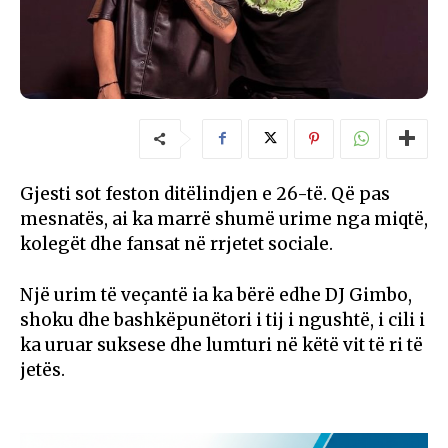
Gjesti sot feston ditëlindjen e 26-të. Që pas
mesnatës, ai ka marrë shumë urime nga miqtë,
kolegët dhe fansat në rrjetet sociale.
Një urim të veçantë ia ka bërë edhe DJ Gimbo,
shoku dhe bashkëpunëtori i tij i ngushtë, i cili i
ka uruar suksese dhe lumturi në këtë vit të ri të
jetës.