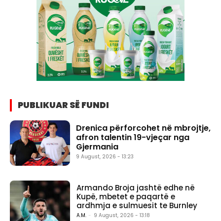
PUBLIKUAR SË FUNDI
Drenica përforcohet në mbrojtje,
afron talentin 19-vjeçar nga
Gjermania
9 August, 2026 - 13:23
Armando Broja jashtë edhe në
Kupë, mbetet e paqartë e
ardhmja e sulmuesit te Burnley
A.M.
-
9 August, 2026 - 13:18