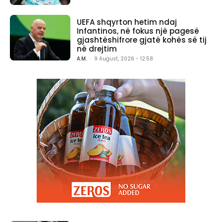
UEFA shqyrton hetim ndaj
Infantinos, në fokus një pagesë
gjashtëshifrore gjatë kohës së tij
në drejtim
A.M.
-
9 August, 2026 - 12:58