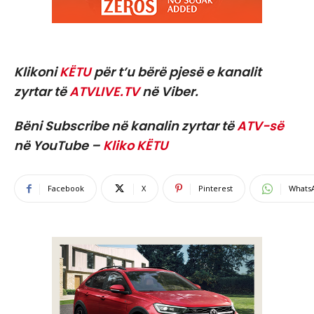
Klikoni
KËTU
për t’u bërë pjesë e kanalit
zyrtar të
ATVLIVE.TV
në Viber.
Bëni Subscribe në kanalin zyrtar të
ATV-së
në YouTube –
Kliko KËTU
Facebook
X
Pinterest
Whats