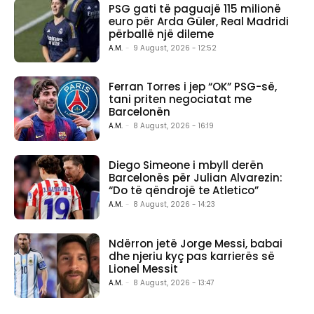
PSG gati të paguajë 115 milionë
euro për Arda Güler, Real Madridi
përballë një dileme
A.M.
-
9 August, 2026 - 12:52
Ferran Torres i jep “OK” PSG-së,
tani priten negociatat me
Barcelonën
A.M.
-
8 August, 2026 - 16:19
Diego Simeone i mbyll derën
Barcelonës për Julian Alvarezin:
“Do të qëndrojë te Atletico”
A.M.
-
8 August, 2026 - 14:23
Ndërron jetë Jorge Messi, babai
dhe njeriu kyç pas karrierës së
Lionel Messit
A.M.
-
8 August, 2026 - 13:47