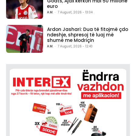
Godts, Ajax kërkon mbi 50 milionë
euro
A.M.
-
7 August, 2026 - 13:04
Ardon Jashari: Dua të fitojmë çdo
ndeshje, shpresoj të luaj më
shumë me Modriçin
A.M.
-
7 August, 2026 - 12:43