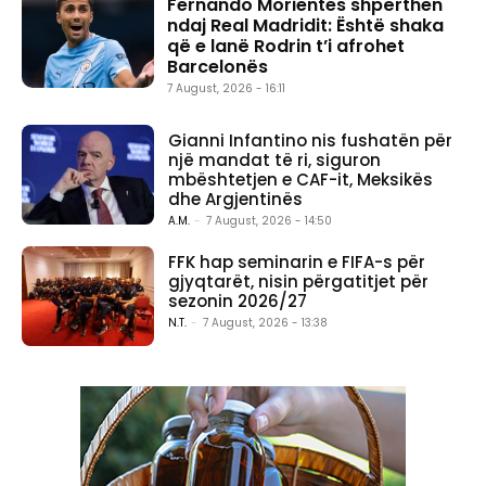
Fernando Morientes shpërthen
ndaj Real Madridit: Është shaka
që e lanë Rodrin t’i afrohet
Barcelonës
7 August, 2026 - 16:11
Gianni Infantino nis fushatën për
një mandat të ri, siguron
mbështetjen e CAF-it, Meksikës
dhe Argjentinës
A.M.
-
7 August, 2026 - 14:50
FFK hap seminarin e FIFA-s për
gjyqtarët, nisin përgatitjet për
sezonin 2026/27
N.T.
-
7 August, 2026 - 13:38