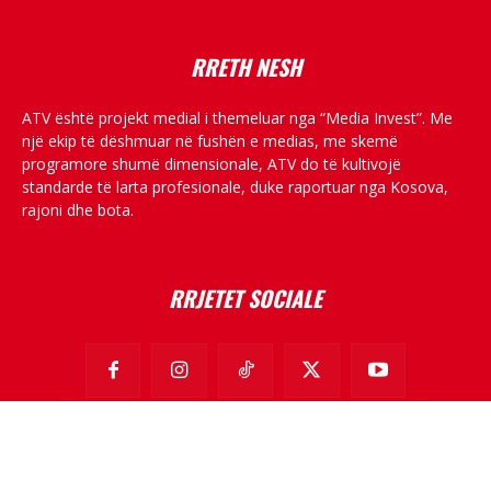
RRETH NESH
ATV është projekt medial i themeluar nga “Media Invest”. Me
një ekip të dëshmuar në fushën e medias, me skemë
programore shumë dimensionale, ATV do të kultivojë
standarde të larta profesionale, duke raportuar nga Kosova,
rajoni dhe bota.
RRJETET SOCIALE
© All rights reserved.
Për ne
Privacy Policy
Kontakti