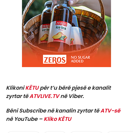
Klikoni
KËTU
për t’u bërë pjesë e kanalit
zyrtar të
ATVLIVE.TV
në Viber.
Bëni Subscribe në kanalin zyrtar të
ATV-së
në YouTube –
Kliko KËTU