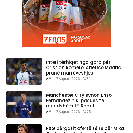
Interi tërhiqet nga gara për
Cristian Romero, Atletico Madridi
pranë marrëveshjes
A.M.
-
7 August, 2026 - 13:34
Manchester City synon Enzo
Fernandezin si pasues të
mundshëm të Rodrit
A.M.
-
7 August, 2026 - 13:25
PSG përgatit ofertë të re për Mika