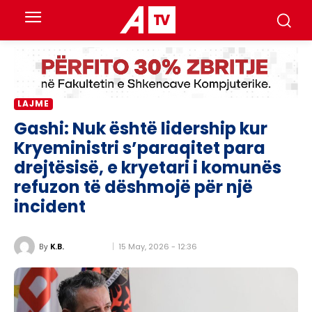
LAJME
Gashi: Nuk është lidership kur
Kryeministri s’paraqitet para
drejtësisë, e kryetari i komunës
refuzon të dëshmojë për një
incident
15 May, 2026 - 12:36
By
K.B.