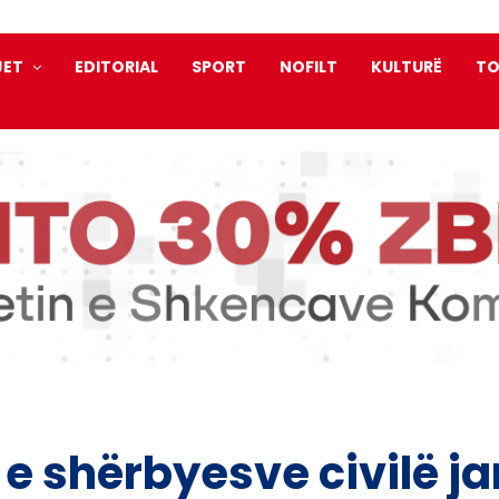
JET
EDITORIAL
SPORT
NOFILT
KULTURË
TO
 e shërbyesve civilë 