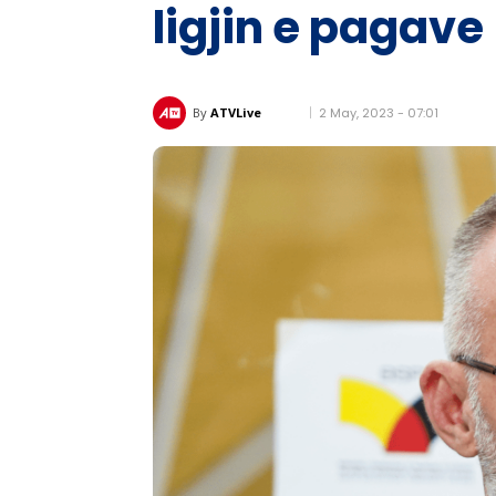
ligjin e pagave
2 May, 2023 - 07:01
By
ATVLive