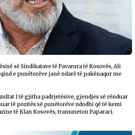
ësisë së Sindikatave të Pavarura të Kosovës, Ali
ër qind e punëtorëve janë ndarë të pakënaqur me
ezultat I të gjitha padrjetësive, gjendjes së rënduar
ar të pozitës së punëtorëve ndodhi që të kemi
azine të Klan Kosovës, transmeton Paparaci.