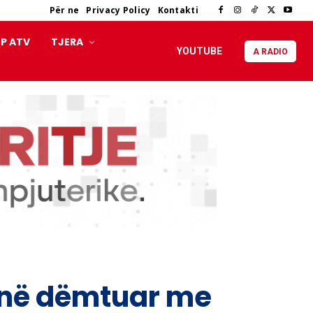
Për ne
Privacy Policy
Kontakti
P ATV
TJERA
YOUTUBE
A RADIO
janë dëmtuar me