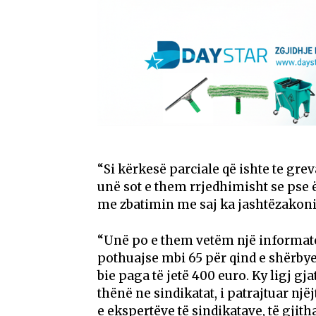
“Si kërkesë parciale që ishte te grev
unë sot e them rrjedhimisht se pse ë
me zbatimin me saj ka jashtëzakoni
“Unë po e them vetëm një informatë
pothuajse mbi 65 për qind e shërbyes
bie paga të jetë 400 euro. Ky ligj gj
thënë ne sindikatat, i patrajtuar nj
e ekspertëve të sindikatave, të gjit