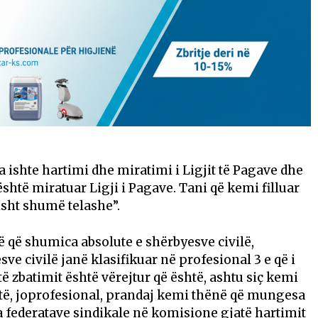
a ishte hartimi dhe miratimi i Ligjit të Pagave dhe
shtë miratuar Ligji i Pagave. Tani që kemi filluar
sht shumë telashe”.
 që shumica absolute e shërbyesve civilë,
ve civilë janë klasifikuar në profesional 3 e që i
atë zbatimit është vërejtur që është, ashtu siç kemi
ëjtë, joprofesional, prandaj kemi thënë që mungesa
ha federatave sindikale në komisione gjatë hartimit