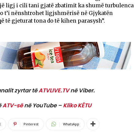
një ligj i cili tani gjatë zbatimit ka shumë turbulenca
o t’i nënshtrohet ligjshmërisë në Gjykatën
ë të gjeturat tona do të kihen parasysh”.
nalit zyrtar të
ATVLIVE.TV
në Viber.
ë
ATV-së
në YouTube –
Kliko KËTU
X
Pinterest
WhatsApp