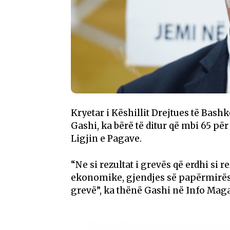
Kryetar i Këshillit Drejtues të Bashk
Gashi, ka bërë të ditur që mbi 65 p
Ligjin e Pagave.
“Ne si rezultat i grevës që erdhi si r
ekonomike, gjendjes së papërmirësu
grevë”, ka thënë Gashi në Info Mag