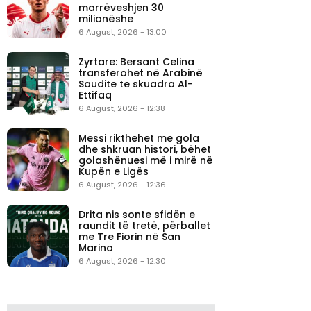
marrëveshjen 30
milionëshe
6 August, 2026 - 13:00
Zyrtare: Bersant Celina
transferohet në Arabinë
Saudite te skuadra Al-
Ettifaq
6 August, 2026 - 12:38
Messi rikthehet me gola
dhe shkruan histori, bëhet
golashënuesi më i mirë në
Kupën e Ligës
6 August, 2026 - 12:36
Drita nis sonte sfidën e
raundit të tretë, përballet
me Tre Fiorin në San
Marino
6 August, 2026 - 12:30