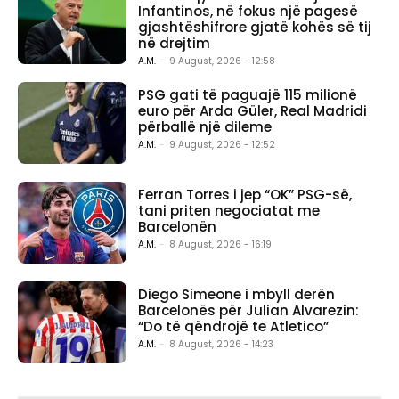
Infantinos, në fokus një pagesë
gjashtëshifrore gjatë kohës së tij
në drejtim
A.M.
-
9 August, 2026 - 12:58
PSG gati të paguajë 115 milionë
euro për Arda Güler, Real Madridi
përballë një dileme
A.M.
-
9 August, 2026 - 12:52
Ferran Torres i jep “OK” PSG-së,
tani priten negociatat me
Barcelonën
A.M.
-
8 August, 2026 - 16:19
Diego Simeone i mbyll derën
Barcelonës për Julian Alvarezin:
“Do të qëndrojë te Atletico”
A.M.
-
8 August, 2026 - 14:23