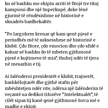
ku së bashku me ekipin arriti të fitojë tre tituj
kampioni dhe një Superkupë, duke lënë
gjurmë të rëndësishme në historinë e
skuadrës bardhekaltër.
“Po largohem krenar që kam qenë pjesë e
periudhës më të suksesshme në historinë e
klubit. Çdo fitore, çdo emocion dhe çdo sfidë e
kaluar së bashku do të mbeten gjithmonë
pjesë e kujtimeve të mia”, thuhej ndër të tjera
në mesazhin e tij.
Ai falënderoi presidentët e klubit, trajnerët,
bashkëlojtarët dhe gjithë stafin për
mbështetjen ndër vite, ndërsa një falënderim të
veçantë ua dedikoi tifozëve “Intelektualët”, të
cilët sipas tij kanë qenë gjithmonë forca më e
madhe e ekipit.