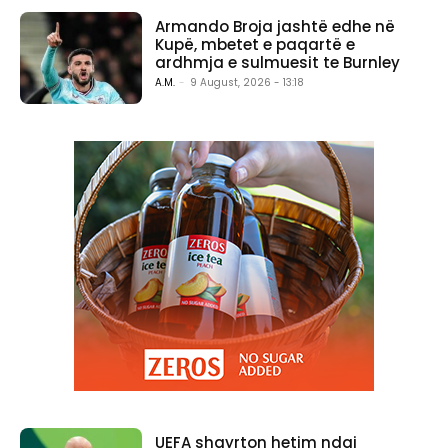
Armando Broja jashtë edhe në
Kupë, mbetet e paqartë e
ardhmja e sulmuesit te Burnley
A.M.
-
9 August, 2026 - 13:18
UEFA shqyrton hetim ndaj