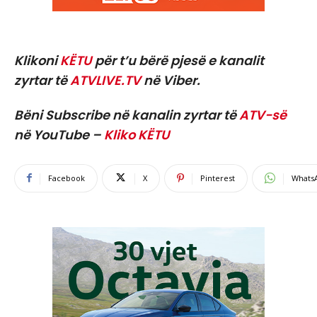
Klikoni
KËTU
për t’u bërë pjesë e kanalit
zyrtar të
ATVLIVE.TV
në Viber.
Bëni Subscribe në kanalin zyrtar të
ATV-së
në YouTube –
Kliko KËTU
Facebook
X
Pinterest
Whats