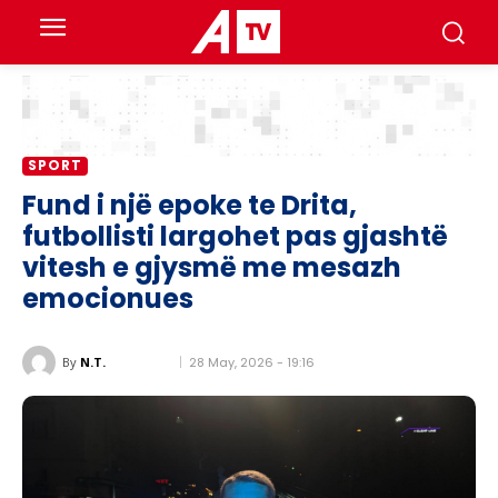
SPORT
Fund i një epoke te Drita,
futbollisti largohet pas gjashtë
vitesh e gjysmë me mesazh
emocionues
28 May, 2026 - 19:16
By
N.T.