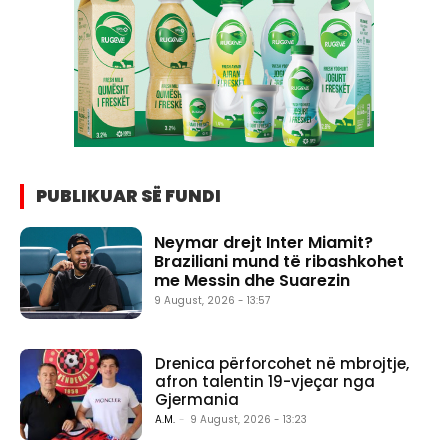
PUBLIKUAR SË FUNDI
Neymar drejt Inter Miamit?
Braziliani mund të ribashkohet
me Messin dhe Suarezin
9 August, 2026 - 13:57
Drenica përforcohet në mbrojtje,
afron talentin 19-vjeçar nga
Gjermania
A.M.
-
9 August, 2026 - 13:23