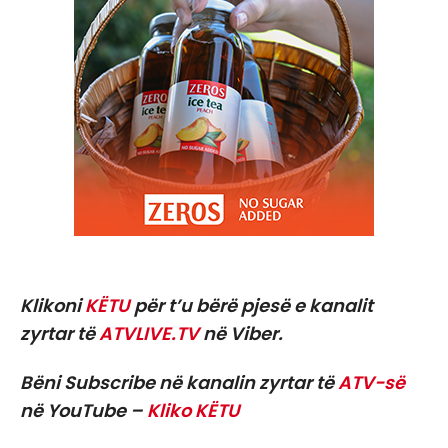
Klikoni
KËTU
për t’u bërë pjesë e kanalit
zyrtar të
ATVLIVE.TV
në Viber.
Bëni Subscribe në kanalin zyrtar të
ATV-së
në YouTube –
Kliko KËTU