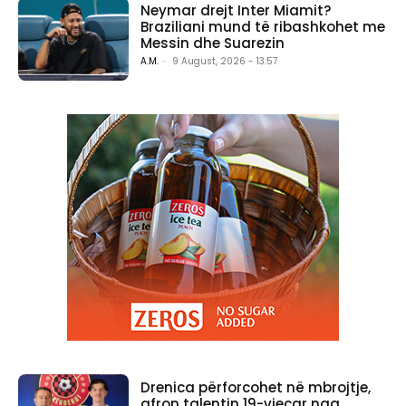
Neymar drejt Inter Miamit?
Braziliani mund të ribashkohet me
Messin dhe Suarezin
A.M.
-
9 August, 2026 - 13:57
Drenica përforcohet në mbrojtje,
afron talentin 19-vjeçar nga