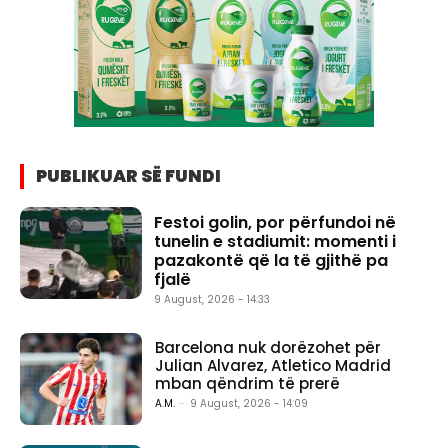
PUBLIKUAR SË FUNDI
Festoi golin, por përfundoi në
tunelin e stadiumit: momenti i
pazakontë që la të gjithë pa
fjalë
9 August, 2026 - 14:33
Barcelona nuk dorëzohet për
Julian Alvarez, Atletico Madrid
mban qëndrim të prerë
A.M.
-
9 August, 2026 - 14:09