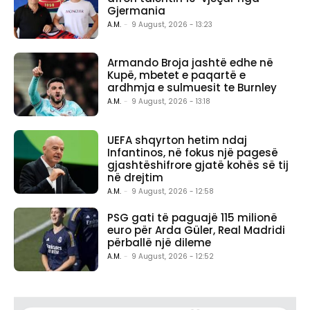
Gjermania
A.M.
-
9 August, 2026 - 13:23
Armando Broja jashtë edhe në
Kupë, mbetet e paqartë e
ardhmja e sulmuesit te Burnley
A.M.
-
9 August, 2026 - 13:18
UEFA shqyrton hetim ndaj
Infantinos, në fokus një pagesë
gjashtëshifrore gjatë kohës së tij
në drejtim
A.M.
-
9 August, 2026 - 12:58
PSG gati të paguajë 115 milionë
euro për Arda Güler, Real Madridi
përballë një dileme
A.M.
-
9 August, 2026 - 12:52