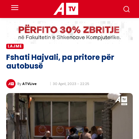
LAJME
Fshati Hajvali, pa pritore për
autobusë
30 April, 2023 - 22:25
By
ATVLive