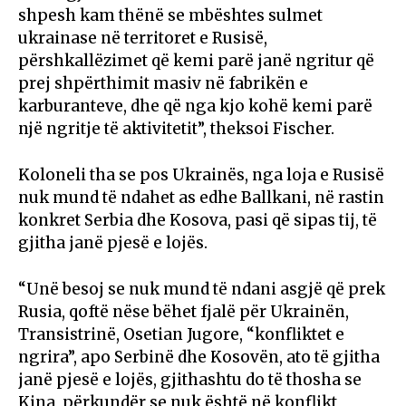
shpesh kam thënë se mbështes sulmet
ukrainase në territoret e Rusisë,
përshkallëzimet që kemi parë janë ngritur që
prej shpërthimit masiv në fabrikën e
karburanteve, dhe që nga kjo kohë kemi parë
një ngritje të aktivitetit”, theksoi Fischer.
Koloneli tha se pos Ukrainës, nga loja e Rusisë
nuk mund të ndahet as edhe Ballkani, në rastin
konkret Serbia dhe Kosova, pasi që sipas tij, të
gjitha janë pjesë e lojës.
“Unë besoj se nuk mund të ndani asgjë që prek
Rusia, qoftë nëse bëhet fjalë për Ukrainën,
Transistrinë, Osetian Jugore, “konfliktet e
ngrira”, apo Serbinë dhe Kosovën, ato të gjitha
janë pjesë e lojës, gjithashtu do të thosha se
Kina, përkundër se nuk është në konflikt,