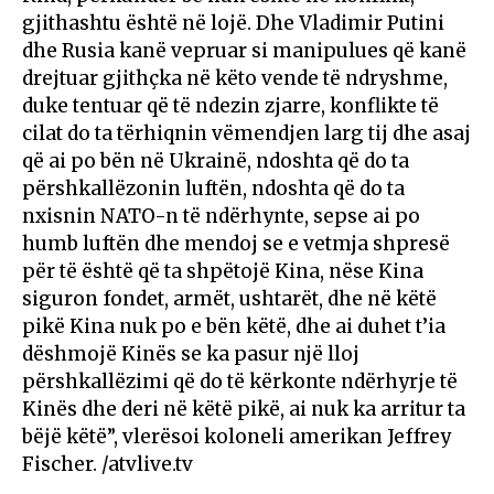
gjithashtu është në lojë. Dhe Vladimir Putini
dhe Rusia kanë vepruar si manipulues që kanë
drejtuar gjithçka në këto vende të ndryshme,
duke tentuar që të ndezin zjarre, konflikte të
cilat do ta tërhiqnin vëmendjen larg tij dhe asaj
që ai po bën në Ukrainë, ndoshta që do ta
përshkallëzonin luftën, ndoshta që do ta
nxisnin NATO-n të ndërhynte, sepse ai po
humb luftën dhe mendoj se e vetmja shpresë
për të është që ta shpëtojë Kina, nëse Kina
siguron fondet, armët, ushtarët, dhe në këtë
pikë Kina nuk po e bën këtë, dhe ai duhet t’ia
dëshmojë Kinës se ka pasur një lloj
përshkallëzimi që do të kërkonte ndërhyrje të
Kinës dhe deri në këtë pikë, ai nuk ka arritur ta
bëjë këtë”, vlerësoi koloneli amerikan Jeffrey
Fischer. /atvlive.tv