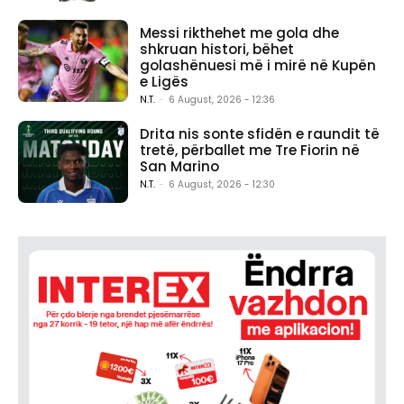
Messi rikthehet me gola dhe
shkruan histori, bëhet
golashënuesi më i mirë në Kupën
e Ligës
N.T.
-
6 August, 2026 - 12:36
Drita nis sonte sfidën e raundit të
tretë, përballet me Tre Fiorin në
San Marino
N.T.
-
6 August, 2026 - 12:30