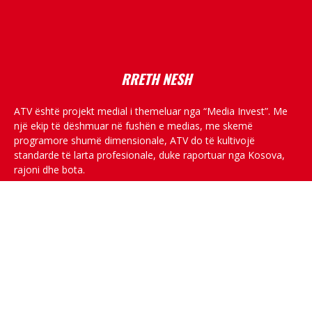
placeholder text
RRETH NESH
ATV është projekt medial i themeluar nga “Media Invest”. Me
një ekip të dëshmuar në fushën e medias, me skemë
programore shumë dimensionale, ATV do të kultivojë
standarde të larta profesionale, duke raportuar nga Kosova,
rajoni dhe bota.
RRJETET SOCIALE