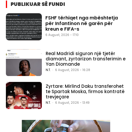
PUBLIKUAR SË FUNDI
FSHF tërhiqet nga mbështetja
për Infantinon në garën për
kreun e FIFA-s
6 August, 2026 - 17:10
Real Madridi siguron një tjetër
diamant, zyrtarizon transferimin e
Yan Diomande
N.T.
-
6 August, 2026 - 16:28
Zyrtare: Mirlind Daku transferohet
te Spartak Moska, firmos kontratë
trevjeçare
N.T.
-
6 August, 2026 - 13:49