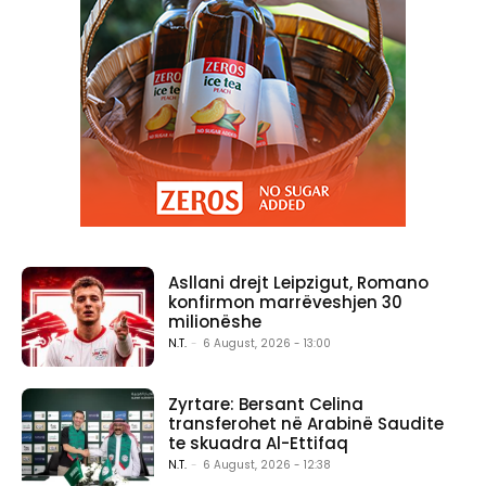
Asllani drejt Leipzigut, Romano
konfirmon marrëveshjen 30
milionëshe
N.T.
-
6 August, 2026 - 13:00
Zyrtare: Bersant Celina
transferohet në Arabinë Saudite
te skuadra Al-Ettifaq
N.T.
-
6 August, 2026 - 12:38