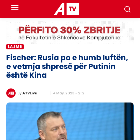
LAJME
Fischer: Rusia po e humb luftën,
e vetmja shpresë për Putinin
është Kina
4 May, 2023 - 21:21
By
ATVLive