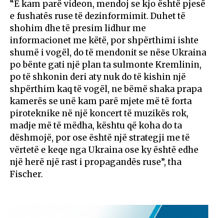
“E kam parë videon, mendoj se kjo është pjesë
e fushatës ruse të dezinformimit. Duhet të
shohim dhe të presim lidhur me
informacionet me këtë, por shpërthimi ishte
shumë i vogël, do të mendonit se nëse Ukraina
po bënte gati një plan ta sulmonte Kremlinin,
po të shkonin deri aty nuk do të kishin një
shpërthim kaq të vogël, ne bëmë shaka prapa
kamerës se unë kam parë mjete më të forta
piroteknike në një koncert të muzikës rok,
madje më të mëdha, kështu që koha do ta
dëshmojë, por ose është një strategji me të
vërtetë e keqe nga Ukraina ose ky është edhe
një herë një rast i propagandës ruse”, tha
Fischer.