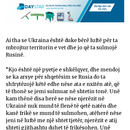
Ai tha se Ukraina është duke bërë luftë për ta
mbrojtur territorin e vet dhe jo që ta sulmojë
Rusinë.
“Kjo është një pyetje e shkëlqyer, dhe mendoj
se ka arsye për shqetësim se Rusia do ta
shfrytëzojë këtë edhe nëse ata e nxitën atë, që
të thonë se jemi sulmuar në shtetin tonë. Unë
kam thënë disa herë se nëse njerëzit në
Ukrainë nuk mund të flenë të qetë natën dhe
kanë frikë se mund të sulmohen, atëherë nëse
jeni në luftë me një shtet tjetër, njerëzit e atij
shteti gjithashtu duhet të frikësohen. Unë