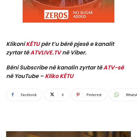
Klikoni
KËTU
për t’u bërë pjesë e kanalit
zyrtar të
ATVLIVE.TV
në Viber.
Bëni Subscribe në kanalin zyrtar të
ATV-së
në YouTube –
Kliko KËTU
Facebook
X
Pinterest
Whats