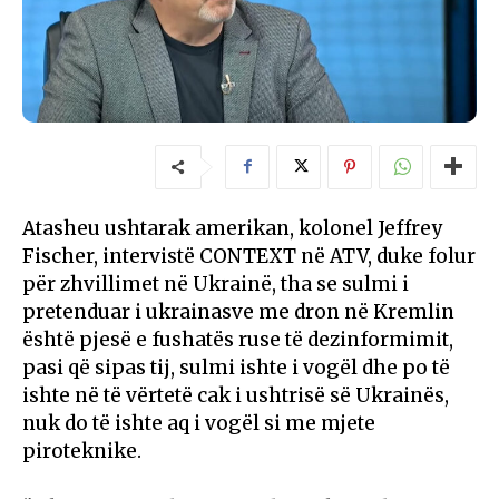
Atasheu ushtarak amerikan, kolonel Jeffrey
Fischer, intervistë CONTEXT në ATV, duke folur
për zhvillimet në Ukrainë, tha se sulmi i
pretenduar i ukrainasve me dron në Kremlin
është pjesë e fushatës ruse të dezinformimit,
pasi që sipas tij, sulmi ishte i vogël dhe po të
ishte në të vërtetë cak i ushtrisë së Ukrainës,
nuk do të ishte aq i vogël si me mjete
piroteknike.