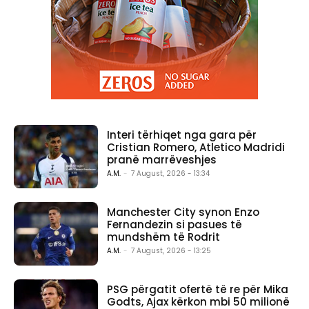
Interi tërhiqet nga gara për
Cristian Romero, Atletico Madridi
pranë marrëveshjes
A.M.
-
7 August, 2026 - 13:34
Manchester City synon Enzo
Fernandezin si pasues të
mundshëm të Rodrit
A.M.
-
7 August, 2026 - 13:25
PSG përgatit ofertë të re për Mika
Godts, Ajax kërkon mbi 50 milionë