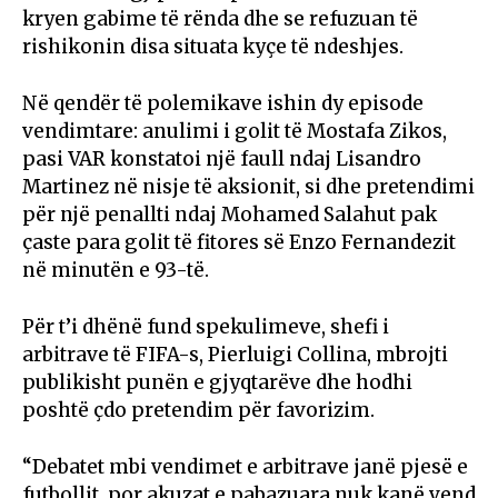
kryen gabime të rënda dhe se refuzuan të
rishikonin disa situata kyçe të ndeshjes.
Në qendër të polemikave ishin dy episode
vendimtare: anulimi i golit të Mostafa Zikos,
pasi VAR konstatoi një faull ndaj Lisandro
Martinez në nisje të aksionit, si dhe pretendimi
për një penallti ndaj Mohamed Salahut pak
çaste para golit të fitores së Enzo Fernandezit
në minutën e 93-të.
Për t’i dhënë fund spekulimeve, shefi i
arbitrave të FIFA-s, Pierluigi Collina, mbrojti
publikisht punën e gjyqtarëve dhe hodhi
poshtë çdo pretendim për favorizim.
“Debatet mbi vendimet e arbitrave janë pjesë e
futbollit, por akuzat e pabazuara nuk kanë vend