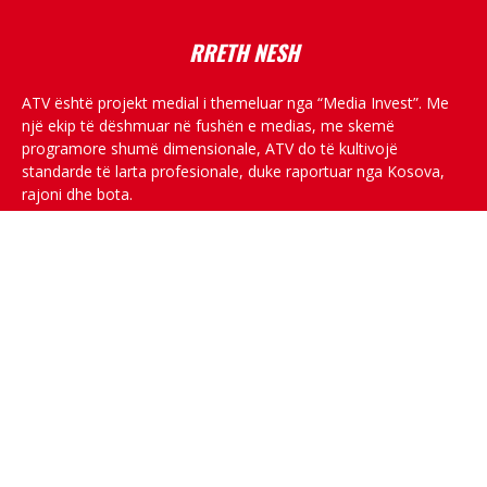
RRETH NESH
ATV është projekt medial i themeluar nga “Media Invest”. Me
një ekip të dëshmuar në fushën e medias, me skemë
programore shumë dimensionale, ATV do të kultivojë
standarde të larta profesionale, duke raportuar nga Kosova,
rajoni dhe bota.
RRJETET SOCIALE
© All rights reserved.
Për ne
Privacy Policy
Kontakti