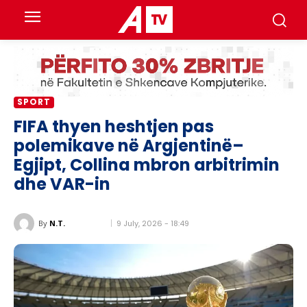
SPORT
FIFA thyen heshtjen pas
polemikave në Argjentinë–
Egjipt, Collina mbron arbitrimin
dhe VAR-in
9 July, 2026 - 18:49
By
N.T.