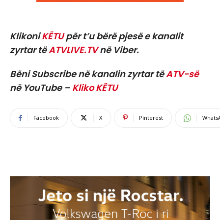
Klikoni
KËTU
për t’u bërë pjesë e kanalit
zyrtar të
ATVLIVE.TV
në Viber.
Bëni Subscribe në kanalin zyrtar të
ATV-së
në YouTube –
Kliko KËTU
Facebook
X
Pinterest
Whats