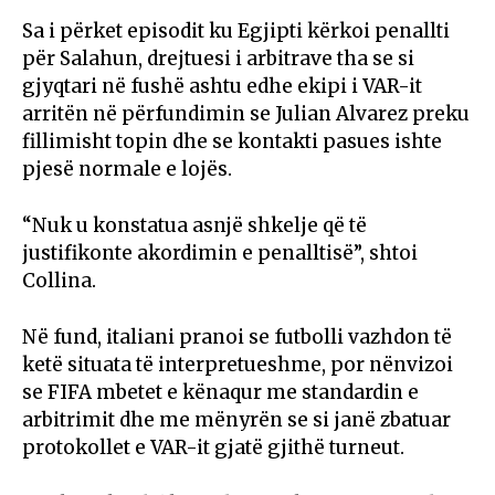
Sa i përket episodit ku Egjipti kërkoi penallti
për Salahun, drejtuesi i arbitrave tha se si
gjyqtari në fushë ashtu edhe ekipi i VAR-it
arritën në përfundimin se Julian Alvarez preku
fillimisht topin dhe se kontakti pasues ishte
pjesë normale e lojës.
“Nuk u konstatua asnjë shkelje që të
justifikonte akordimin e penalltisë”, shtoi
Collina.
Në fund, italiani pranoi se futbolli vazhdon të
ketë situata të interpretueshme, por nënvizoi
se FIFA mbetet e kënaqur me standardin e
arbitrimit dhe me mënyrën se si janë zbatuar
protokollet e VAR-it gjatë gjithë turneut.