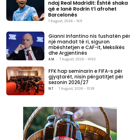
ndaj Real Madridit: Është shaka
që e lanë Rodrin t’i afrohet
Barcelonës
7 August, 2026 - 16:11
Gianni Infantino nis fushatën për
një mandat të ri, siguron
mbështetjen e CAF-it, Meksikës
dhe Argjentinës
A.M.
-
7 August, 2026 - 14:50
FFK hap seminarin e FIFA-s për
gjyqtarët, nisin përgatitjet për
sezonin 2026/27
N.T.
-
7 August, 2026 - 13:38