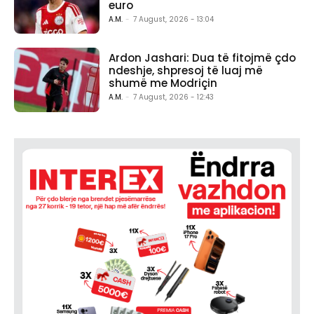
euro
A.M.
-
7 August, 2026 - 13:04
Ardon Jashari: Dua të fitojmë çdo
ndeshje, shpresoj të luaj më
shumë me Modriçin
A.M.
-
7 August, 2026 - 12:43