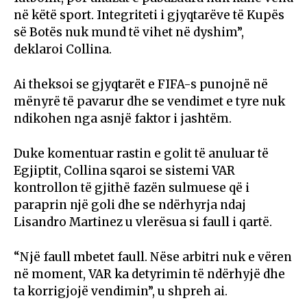
në këtë sport. Integriteti i gjyqtarëve të Kupës
së Botës nuk mund të vihet në dyshim”,
deklaroi Collina.
Ai theksoi se gjyqtarët e FIFA-s punojnë në
mënyrë të pavarur dhe se vendimet e tyre nuk
ndikohen nga asnjë faktor i jashtëm.
Duke komentuar rastin e golit të anuluar të
Egjiptit, Collina sqaroi se sistemi VAR
kontrollon të gjithë fazën sulmuese që i
paraprin një goli dhe se ndërhyrja ndaj
Lisandro Martinez u vlerësua si faull i qartë.
“Një faull mbetet faull. Nëse arbitri nuk e vëren
në moment, VAR ka detyrimin të ndërhyjë dhe
ta korrigjojë vendimin”, u shpreh ai.