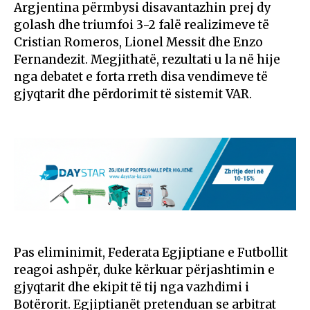
Argjentina përmbysi disavantazhin prej dy
golash dhe triumfoi 3-2 falë realizimeve të
Cristian Romeros, Lionel Messit dhe Enzo
Fernandezit. Megjithatë, rezultati u la në hije
nga debatet e forta rreth disa vendimeve të
gjyqtarit dhe përdorimit të sistemit VAR.
Pas eliminimit, Federata Egjiptiane e Futbollit
reagoi ashpër, duke kërkuar përjashtimin e
gjyqtarit dhe ekipit të tij nga vazhdimi i
Botërorit. Egjiptianët pretenduan se arbitrat